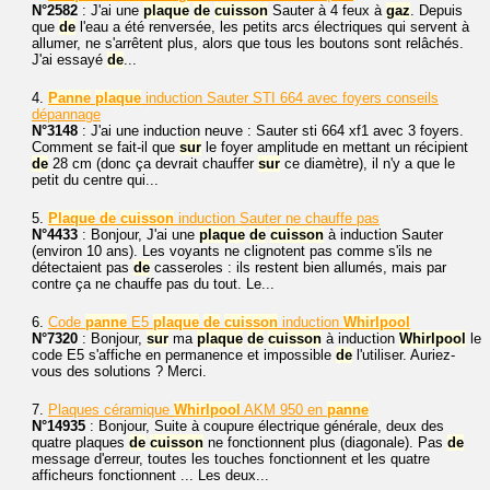
N°2582
: J'ai une
plaque
de
cuisson
Sauter à 4 feux à
gaz
. Depuis
que
de
l'eau a été renversée, les petits arcs électriques qui servent à
allumer, ne s'arrêtent plus, alors que tous les boutons sont relâchés.
J'ai essayé
de
...
4.
Panne
plaque
induction Sauter STI 664 avec foyers conseils
dépannage
N°3148
: J'ai une induction neuve : Sauter sti 664 xf1 avec 3 foyers.
Comment se fait-il que
sur
le foyer amplitude en mettant un récipient
de
28 cm (donc ça devrait chauffer
sur
ce diamètre), il n'y a que le
petit du centre qui...
5.
Plaque
de
cuisson
induction Sauter ne chauffe pas
N°4433
: Bonjour, J'ai une
plaque
de
cuisson
à induction Sauter
(environ 10 ans). Les voyants ne clignotent pas comme s'ils ne
détectaient pas
de
casseroles : ils restent bien allumés, mais par
contre ça ne chauffe pas du tout. Le...
6.
Code
panne
E5
plaque
de
cuisson
induction
Whirlpool
N°7320
: Bonjour,
sur
ma
plaque
de
cuisson
à induction
Whirlpool
le
code E5 s'affiche en permanence et impossible
de
l'utiliser. Auriez-
vous des solutions ? Merci.
7.
Plaques céramique
Whirlpool
AKM 950 en
panne
N°14935
: Bonjour, Suite à coupure électrique générale, deux des
quatre plaques
de
cuisson
ne fonctionnent plus (diagonale). Pas
de
message d'erreur, toutes les touches fonctionnent et les quatre
afficheurs fonctionnent ... Les deux...