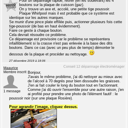
Pour un dépannage rapide, retirer (en les soulevant) les 4
boutons sur la plaque de cuisson (gaz).
On y trouve un axe et, accolé, une petite tige poussoir.
Plaque Whirlpool mais il est probable que ce système est
identique sur les autres marques.
Se munir d'une pince plate effilée puis, actionner plusieurs fois cette
tige-poussoir (de bas en haut évidemment).
Faire ce geste à chaque bouton.
Cela devrait résoudre ce problème.
Ce dépannage est provisoire car le problème se représentera
infailliblement si la crasse n'est pas enlevée à la base des dits
boutons. Dans ce cas (avec un peu plus de temps) démonter le
dessous de la plaque et procéder au nettoyage.
27 décembre 2019 à 18:06
Conseil 12 dépannage électroménager
Maaurice
Membre inscrit
Bonjour,
J'avais le même problème, j'ai dû nettoyer au mieux avec
de l’alcool à 70 degrés pour bien dissoudre les graisses.
J'en ai fait couler le long du bouton tout en l'actionnant.
Comme j'ai dû ouvrir l'ensemble pour une autre raison, j'en
1 message
ai profité pour prendre une photo de l'élément fautif : le
poussoir noir (sur une plaque Rosière).
Pour agrandir l'image, cliquez dessus.