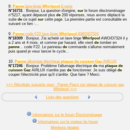
8.
Panne
lave-linge
Whirlpool
6 sens
N°16731
: Bonjour, La question d'origine,
sur
le forum électroménager
n°5217, ayant dépassé plus
de
200 réponses, nous avons déplacé la
suite
de
ce sujet
sur
cette page. La première partie est consultable en
suivant ce lien :...
9.
Panne
code F22 lave linge
Whirlpool
AWO/D7324
N°18309
: Bonjour, J'ai acheté un lave linge
Whirlpool
AWO/D7324 il y
a 2 ans et 4 mois, et comme par hasard, elle vient
de
tomber en
panne
... code F22. Le panneau
de
commande s'allume normalement
puis quand je veux lancer le cycle...
10.
Panne
allumage électrique
plaque
de
cuisson
Gaz
AIRLUX
N°17246
: Bonjour. Problème l'allumage électrique
de
ma
plaque
de
cuisson
Gaz
AIRLUX n'arrête pas
de
fonctionner. Je suis obligé
de
couper l'électricité pour qu'il s'arrête. Que faire ? Merci.
>>> Résultats suivants pour : Panne Piezo sur plaque de cuisson gaz
Whirlpool >>>
Liste des questions
Informations sur le forum Électroménager
Informations sur le moteur du forum
Mentions légales