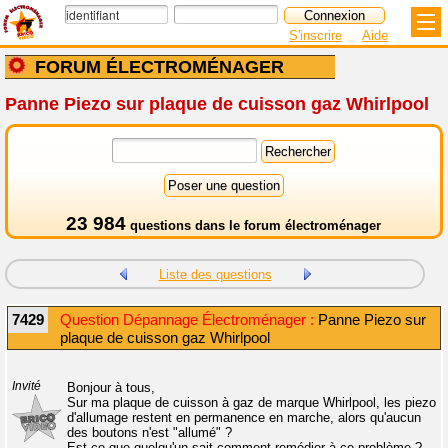
S'inscrire
Aide
FORUM ÉLECTROMÉNAGER
Panne Piezo sur plaque de cuisson gaz Whirlpool
23 984
questions dans le
forum électroménager
Liste des questions
7429
Question Dépannage Électroménager :
Panne Piezo sur
plaque de cuisson gaz Whirlpool
Invité
Bonjour à tous,
Sur ma plaque de cuisson à gaz de marque Whirlpool, les piezo
d'allumage restent en permanence en marche, alors qu'aucun
des boutons n'est "allumé" ?
Est-ce que quelqu'un sait comment remédier à ce problème ?