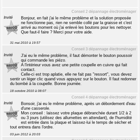
Conseil 2 dépannage électroménager
Invité
Bonjour, en fait j'ai le même problème et la solution proposée
ne fonctionne pas, rien ne semble collé par la graisse et c'est
arrivé au moment où j'ai enlevé les boutons pour les nettoyer.
Que faut-il faire ? Merci pour votre aide.
31 mai 2010 à 19:57
Conseil 3 dépannage électroménager
Invité
J'ai eu le même problème, il faut démonter le bouton poussoir
qui commande les piézo.
A l'intérieur vous avez une petite coupelle en cuivre qui fait
contact.
Celle-ci est trop aplatie, elle ne fait pas "ressort", vous devez
sentir un léger clic quand vous appuyez sur le bouton. Il faut redonner
du bombé à la coupelle. Bonne journée.
18 octobre 2010 à 08:07
Conseil 4 dépannage électroménager
Invité
Bonsoir, j'ai eu le même problème, après un débordement d'eau
d'une casserole.
Mon conseil : laissez votre plaque débranchée durant 1/2 à 2
ou 3 jours (utilisez des allumettes en attendant), de l'humidité
est entrée dans la plaque et laissez-lui le temps de sécher et
tout entrera dans l'ordre.
03 juin 2012 à 20:03