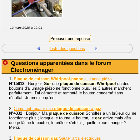
13 mars 2020 à 22:04
Liste des questions
Questions apparentées dans le forum
Électroménager
1.
Plaque
de
cuisson
Whirlpool
panne
allumage piézo
N°15812
: Bonjour,
Sur
une
plaque
de
cuisson
Whirlpool
un des
boutons d'allumage piézo ne fonctionne plus, les 3 autres marchent
parfaitement. J'ai démonté et remonté le bouton concerné sans
résultat. Je précise qu'en...
2.
Comment réparer une
plaque
de
cuisson
à
gaz
N°4332
: Bonjour. Ma
plaque
de
cuisson
Scholtès a un brûleur qui ne
fonctionne plus ; lorsque je tourne le bouton, le
gaz
arrive mais dès
que je lâche le bouton, le brûleur s'éteint ; quelle pièce changer ?
Merci.
3.
Plaque
de
cuisson
gaz
Sauter arcs électriques