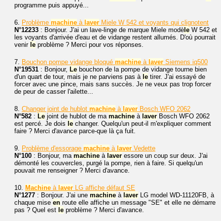
programme puis appuyé...
6.
Problème
machine
à
laver
Miele W 542 et voyants qui clignotent
N°12233
: Bonjour. J'ai un lave-linge de marque Miele modè
le
W 542 et
les voyants d'arrivée d'eau et de vidange restent allumés. D'où pourrait
venir
le
problème ? Merci pour vos réponses.
7.
Bouchon pompe vidange bloqué
machine
à
laver
Siemens iq500
N°19531
: Bonjour,
Le
bouchon de la pompe de vidange tourne bien
d'un quart de tour, mais je ne parviens pas à
le
tirer. J'ai essayé de
forcer avec une pince, mais sans succès. Je ne veux pas trop forcer
de peur de casser l'ailette...
8.
Changer joint de hublot
machine
à
laver
Bosch WFO 2062
N°582
:
Le
joint de hublot de ma
machine
à
laver
Bosch WFO 2062
est percé. Je dois
le
changer. Quelqu'un peut-il m'expliquer comment
faire ? Merci d'avance parce-que là ça fuit.
9.
Problème d'essorage
machine
à
laver
Vedette
N°100
: Bonjour, ma
machine
à
laver
essore un coup sur deux. J'ai
démonté les couvercles, purgé la pompe, rien à faire. Si quelqu'un
pouvait me renseigner ? Merci d'avance.
10.
Machine
à
laver
LG affiche défaut SE
N°1277
: Bonjour. J'ai une
machine
à
laver
LG model WD-11120FB, à
chaque mise
en
route elle affiche un message "SE" et elle ne démarre
pas ? Quel est
le
problème ? Merci d'avance.