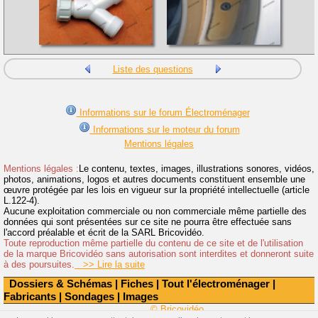
Liste des questions
Informations sur le forum Électroménager
Informations sur le moteur du forum
Mentions légales
Mentions légales :
Le contenu, textes, images, illustrations sonores, vidéos,
photos, animations, logos et autres documents constituent ensemble une
œuvre protégée par les lois en vigueur sur la propriété intellectuelle (article
L.122-4).
Aucune exploitation commerciale ou non commerciale même partielle des
données qui sont présentées sur ce site ne pourra être effectuée sans
l'accord préalable et écrit de la SARL Bricovidéo.
Toute reproduction même partielle du contenu de ce site et de l'utilisation
de la marque Bricovidéo sans autorisation sont interdites et donneront suite
à des poursuites.
>> Lire la suite
Dossiers & Schémas
|
Fiches
|
Tout l'électroménager
|
Fabricants
|
Sondages
|
Images
© Bricovidéo