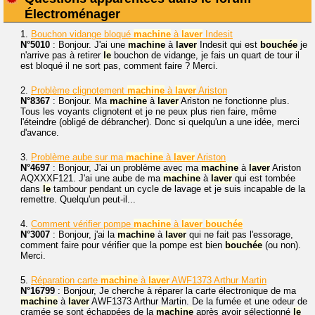
Électroménager
1.
Bouchon vidange bloqué
machine
à
laver
Indesit
N°5010
: Bonjour. J'ai une
machine
à
laver
Indesit qui est
bouchée
je
n'arrive pas à retirer
le
bouchon de vidange, je fais un quart de tour il
est bloqué il ne sort pas, comment faire ? Merci.
2.
Problème clignotement
machine
à
laver
Ariston
N°8367
: Bonjour. Ma
machine
à
laver
Ariston ne fonctionne plus.
Tous les voyants clignotent et je ne peux plus rien faire, même
l'éteindre (obligé de débrancher). Donc si quelqu'un a une idée, merci
d'avance.
3.
Problème aube sur ma
machine
à
laver
Ariston
N°4697
: Bonjour, J'ai un problème avec ma
machine
à
laver
Ariston
AQXXXF121. J'ai une aube de ma
machine
à
laver
qui est tombée
dans
le
tambour pendant un cycle de lavage et je suis incapable de la
remettre. Quelqu'un peut-il...
4.
Comment vérifier pompe
machine
à
laver
bouchée
N°3007
: Bonjour, j'ai la
machine
à
laver
qui ne fait pas l'essorage,
comment faire pour vérifier que la pompe est bien
bouchée
(ou non).
Merci.
5.
Réparation carte
machine
à
laver
AWF1373 Arthur Martin
N°16799
: Bonjour, Je cherche à réparer la carte électronique de ma
machine
à
laver
AWF1373 Arthur Martin. De la fumée et une odeur de
cramée se sont échappées de la
machine
après avoir sélectionné
le