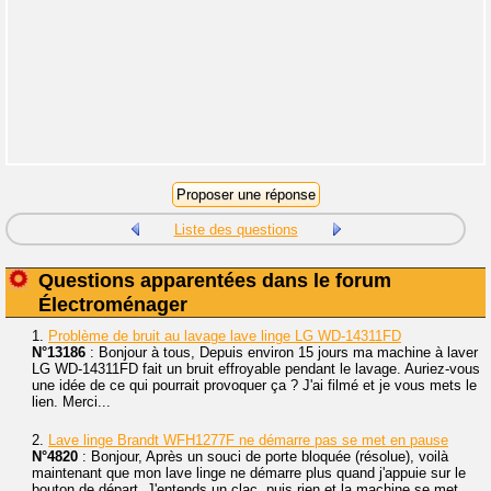
Liste des questions
Questions apparentées dans le forum
Électroménager
1.
Problème de bruit au lavage lave linge LG WD-14311FD
N°13186
: Bonjour à tous, Depuis environ 15 jours ma machine à laver
LG WD-14311FD fait un bruit effroyable pendant le lavage. Auriez-vous
une idée de ce qui pourrait provoquer ça ? J'ai filmé et je vous mets le
lien. Merci...
2.
Lave linge Brandt WFH1277F ne démarre pas se met en pause
N°4820
: Bonjour, Après un souci de porte bloquée (résolue), voilà
maintenant que mon lave linge ne démarre plus quand j'appuie sur le
bouton de départ. J'entends un clac, puis rien et la machine se met