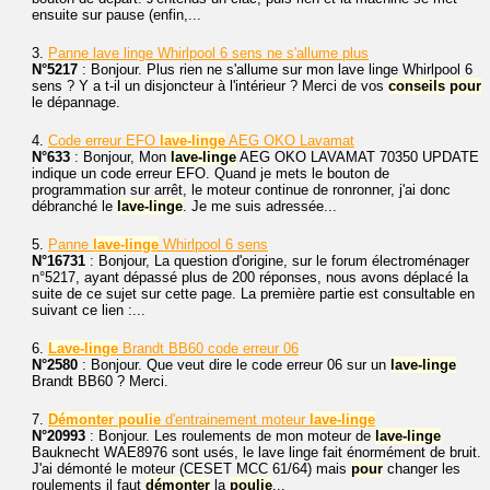
ensuite sur pause (enfin,...
3.
Panne lave linge Whirlpool 6 sens ne s'allume plus
N°5217
: Bonjour. Plus rien ne s'allume sur mon lave linge Whirlpool 6
sens ? Y a t-il un disjoncteur à l'intérieur ? Merci de vos
conseils
pour
le dépannage.
4.
Code erreur EFO
lave-linge
AEG OKO Lavamat
N°633
: Bonjour, Mon
lave-linge
AEG OKO LAVAMAT 70350 UPDATE
indique un code erreur EFO. Quand je mets le bouton de
programmation sur arrêt, le moteur continue de ronronner, j'ai donc
débranché le
lave-linge
. Je me suis adressée...
5.
Panne
lave-linge
Whirlpool 6 sens
N°16731
: Bonjour, La question d'origine, sur le forum électroménager
n°5217, ayant dépassé plus de 200 réponses, nous avons déplacé la
suite de ce sujet sur cette page. La première partie est consultable en
suivant ce lien :...
6.
Lave-linge
Brandt BB60 code erreur 06
N°2580
: Bonjour. Que veut dire le code erreur 06 sur un
lave-linge
Brandt BB60 ? Merci.
7.
Démonter
poulie
d'entrainement moteur
lave-linge
N°20993
: Bonjour. Les roulements de mon moteur de
lave-linge
Bauknecht WAE8976 sont usés, le lave linge fait énormément de bruit.
J'ai démonté le moteur (CESET MCC 61/64) mais
pour
changer les
roulements il faut
démonter
la
poulie
...