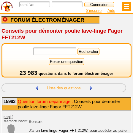
S'inscrire
Aide
FORUM ÉLECTROMÉNAGER
Conseils pour démonter poulie lave-linge Fagor
FFT212W
23 983
questions dans le
forum électroménager
Liste des questions
15983
Question forum dépannage :
Conseils pour démonter
poulie lave-linge Fagor FFT212W
papijf
Membre inscrit
Bonsoir.
J'ai un lave linge Fagor FFT 212W, pour accéder au palier