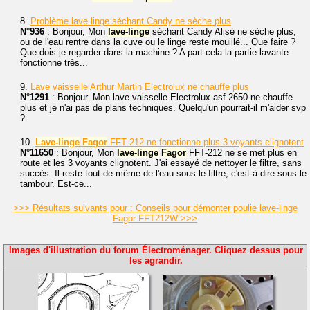
8.
Problème lave linge séchant Candy ne sèche plus
N°936
: Bonjour, Mon
lave-linge
séchant Candy Alisé ne sèche plus,
ou de l'eau rentre dans la cuve ou le linge reste mouillé... Que faire ?
Que dois-je regarder dans la machine ? A part cela la partie lavante
fonctionne très...
9.
Lave vaisselle Arthur Martin Electrolux ne chauffe plus
N°1291
: Bonjour. Mon lave-vaisselle Electrolux asf 2650 ne chauffe
plus et je n'ai pas de plans techniques. Quelqu'un pourrait-il m'aider svp
?
10.
Lave-linge
Fagor
FFT 212 ne fonctionne plus 3 voyants clignotent
N°11650
: Bonjour, Mon
lave-linge
Fagor
FFT-212 ne se met plus en
route et les 3 voyants clignotent. J'ai essayé de nettoyer le filtre, sans
succès. Il reste tout de même de l'eau sous le filtre, c'est-à-dire sous le
tambour. Est-ce...
>>> Résultats suivants pour : Conseils pour démonter poulie lave-linge
Fagor FFT212W >>>
Images d'illustration du forum Électroménager. Cliquez dessus pour
les agrandir.