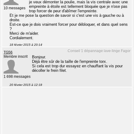
je veux démonter la poulie, mais la vis centrale avec une
empreinte à étoile est tellement bloquée que je n'ose pas
10 messages
trop forcer de peur d'abîmer l'empreinte.
Et je me pose la question de savoir si c'est une vis à gauche ou à
droite.
Est-ce que je dois vraiment forcer pour débloquer, et dans quel sens
?
Merci de m'aider.
Cordialement.
18 février 2015 à 20:14
Conseil 1 dépannage lave-linge Fagor
TG56
Membre inscrit
Bonjour.
Déjà être sûr de la taille de l'empreinte torx.
Si cela est trop dur essayez en chauffant la vis pour
décoller le frein filet.
1 698 messages
20 février 2015 à 12:18