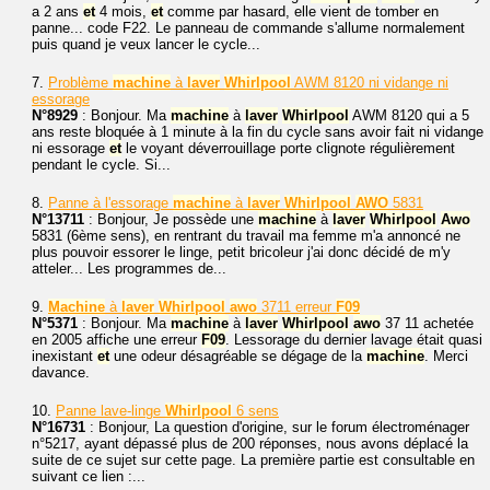
a 2 ans
et
4 mois,
et
comme par hasard, elle vient de tomber en
panne... code F22. Le panneau de commande s'allume normalement
puis quand je veux lancer le cycle...
7.
Problème
machine
à
laver
Whirlpool
AWM 8120 ni vidange ni
essorage
N°8929
: Bonjour. Ma
machine
à
laver
Whirlpool
AWM 8120 qui a 5
ans reste bloquée à 1 minute à la fin du cycle sans avoir fait ni vidange
ni essorage
et
le voyant déverrouillage porte clignote régulièrement
pendant le cycle. Si...
8.
Panne à l'essorage
machine
à
laver
Whirlpool
AWO
5831
N°13711
: Bonjour, Je possède une
machine
à
laver
Whirlpool
Awo
5831 (6ème sens), en rentrant du travail ma femme m'a annoncé ne
plus pouvoir essorer le linge, petit bricoleur j'ai donc décidé de m'y
atteler... Les programmes de...
9.
Machine
à
laver
Whirlpool
awo
3711 erreur
F09
N°5371
: Bonjour. Ma
machine
à
laver
Whirlpool
awo
37 11 achetée
en 2005 affiche une erreur
F09
. Lessorage du dernier lavage était quasi
inexistant
et
une odeur désagréable se dégage de la
machine
. Merci
davance.
10.
Panne lave-linge
Whirlpool
6 sens
N°16731
: Bonjour, La question d'origine, sur le forum électroménager
n°5217, ayant dépassé plus de 200 réponses, nous avons déplacé la
suite de ce sujet sur cette page. La première partie est consultable en
suivant ce lien :...