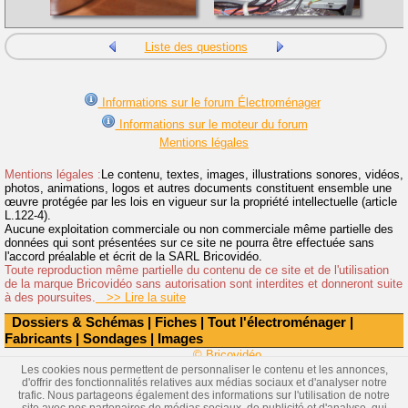
Liste des questions
Informations sur le forum Électroménager
Informations sur le moteur du forum
Mentions légales
Mentions légales :
Le contenu, textes, images, illustrations sonores, vidéos,
photos, animations, logos et autres documents constituent ensemble une
œuvre protégée par les lois en vigueur sur la propriété intellectuelle (article
L.122-4).
Aucune exploitation commerciale ou non commerciale même partielle des
données qui sont présentées sur ce site ne pourra être effectuée sans
l'accord préalable et écrit de la SARL Bricovidéo.
Toute reproduction même partielle du contenu de ce site et de l'utilisation
de la marque Bricovidéo sans autorisation sont interdites et donneront suite
à des poursuites.
>> Lire la suite
Dossiers & Schémas
|
Fiches
|
Tout l'électroménager
|
Fabricants
|
Sondages
|
Images
© Bricovidéo
Les cookies nous permettent de personnaliser le contenu et les annonces,
d'offrir des fonctionnalités relatives aux médias sociaux et d'analyser notre
trafic. Nous partageons également des informations sur l'utilisation de notre