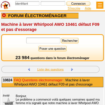
S'inscrire
Aide
FORUM ÉLECTROMÉNAGER
Machine à laver Whirlpool AWO 10461 défaut F09
et pas d'essorage
23 984
questions dans le
forum électroménager
Liste des questions
10824
FAQ Questions electromenager :
Machine à laver
Whirlpool AWO 10461 défaut F09 et pas d'essorage
Invité
Bonjour,
Le problème a commencé voilà quelques semaines quand ma
femme m'a signalé que notre machine à laver Whirlpool AWO