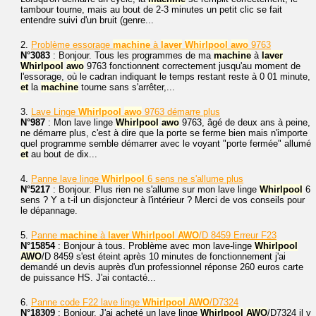
tambour tourne, mais au bout de 2-3 minutes un petit clic se fait
entendre suivi d'un bruit (genre...
2.
Problème essorage
machine
à
laver
Whirlpool
awo
9763
N°3083
: Bonjour. Tous les programmes de ma
machine
à
laver
Whirlpool
awo
9763 fonctionnent correctement jusqu'au moment de
l'essorage, où le cadran indiquant le temps restant reste à 0 01 minute,
et
la
machine
tourne sans s'arrêter,...
3.
Lave Linge
Whirlpool
awo
9763 démarre plus
N°987
: Mon lave linge
Whirlpool
awo
9763, âgé de deux ans à peine,
ne démarre plus, c'est à dire que la porte se ferme bien mais n'importe
quel programme semble démarrer avec le voyant "porte fermée" allumé
et
au bout de dix...
4.
Panne lave linge
Whirlpool
6 sens ne s'allume plus
N°5217
: Bonjour. Plus rien ne s'allume sur mon lave linge
Whirlpool
6
sens ? Y a t-il un disjoncteur à l'intérieur ? Merci de vos conseils pour
le dépannage.
5.
Panne
machine
à
laver
Whirlpool
AWO
/D 8459 Erreur F23
N°15854
: Bonjour à tous. Problème avec mon lave-linge
Whirlpool
AWO
/D 8459 s'est éteint après 10 minutes de fonctionnement j'ai
demandé un devis auprès d'un professionnel réponse 260 euros carte
de puissance HS. J'ai contacté...
6.
Panne code F22 lave linge
Whirlpool
AWO
/D7324
N°18309
: Bonjour, J'ai acheté un lave linge
Whirlpool
AWO
/D7324 il y