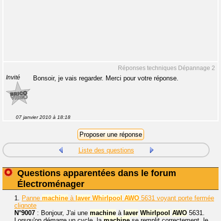
Réponses techniques Dépannage 2
Invité
Bonsoir, je vais regarder. Merci pour votre réponse.
07 janvier 2010 à 18:18
Liste des questions
Questions apparentées dans le forum
Électroménager
1.
Panne
machine
à
laver
Whirlpool
AWO
5631 voyant porte fermée
clignote
N°9007
: Bonjour, J'ai une
machine
à
laver
Whirlpool
AWO
5631.
Lorsqu'on démarre un cycle, la
machine
se remplit correctement, le