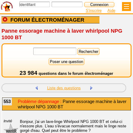
S'inscrire
Aide
FORUM ÉLECTROMÉNAGER
Panne essorage machine à laver whirlpool NPG
1000 BT
23 984
questions dans le
forum électroménager
Liste des questions
553
Problème dépannage :
Panne essorage machine à laver
whirlpool NPG 1000 BT
Invité
Bonjour, j'ai un lave-linge Whirlpool NPG 1000 BT et celui-ci
n'essore plus. L'eau s'évacue normalement mais le linge reste
gorgé d'eau. Quel peut être le problème ?