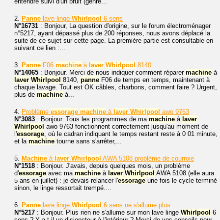
entendre suivi d'un bruit (genre...
2.
Panne
lave-linge
Whirlpool
6 sens
N°16731
: Bonjour, La question d'origine, sur le forum électroménager
n°5217, ayant dépassé plus de 200 réponses, nous avons déplacé la
suite de ce sujet sur cette page. La première partie est consultable en
suivant ce lien :...
3.
Panne
F06
machine
à
laver
Whirlpool
8140
N°14065
: Bonjour. Merci de nous indiquer comment réparer
machine
à
laver
Whirlpool
8140,
panne
F06 de temps en temps, maintenant à
chaque lavage. Tout est OK câbles, charbons, comment faire ? Urgent,
plus de
machine
à...
4.
Problème
essorage
machine
à
laver
Whirlpool
awo 9763
N°3083
: Bonjour. Tous les programmes de ma
machine
à
laver
Whirlpool
awo 9763 fonctionnent correctement jusqu'au moment de
l'
essorage
, où le cadran indiquant le temps restant reste à 0 01 minute,
et la
machine
tourne sans s'arrêter,...
5.
Machine
à
laver
Whirlpool
AWA 5108 problème de courroie
N°1518
: Bonjour. J'avais, depuis quelques mois, un problème
d'
essorage
avec ma
machine
à
laver
Whirlpool
AWA 5108 (elle aura
5 ans en juillet) : je devais relancer l'
essorage
une fois le cycle terminé
sinon, le linge ressortait trempé....
6.
Panne
lave linge
Whirlpool
6 sens ne s'allume plus
N°5217
: Bonjour. Plus rien ne s'allume sur mon lave linge
Whirlpool
6
sens ? Y a t-il un disjoncteur à l'intérieur ? Merci de vos conseils pour