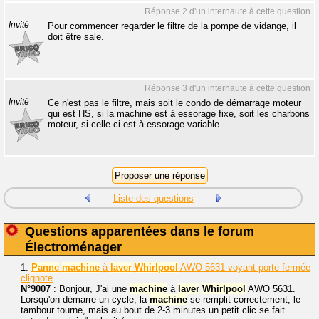
Réponse 2 d'un internaute à cette question
Invité
Pour commencer regarder le filtre de la pompe de vidange, il
doit être sale.
Réponse 3 d'un internaute à cette question
Invité
Ce n'est pas le filtre, mais soit le condo de démarrage moteur
qui est HS, si la machine est à essorage fixe, soit les charbons
moteur, si celle-ci est à essorage variable.
Liste des questions
Questions apparentées dans le forum
Électroménager
1.
Panne
machine
à
laver
Whirlpool
AWO 5631 voyant porte fermée
clignote
N°9007
: Bonjour, J'ai une
machine
à
laver
Whirlpool
AWO 5631.
Lorsqu'on démarre un cycle, la
machine
se remplit correctement, le
tambour tourne, mais au bout de 2-3 minutes un petit clic se fait