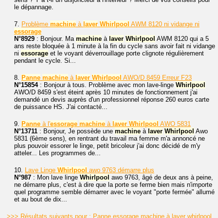
le dépannage.
7.
Problème
machine
à
laver
Whirlpool
AWM 8120 ni vidange ni
essorage
N°8929
: Bonjour. Ma
machine
à
laver
Whirlpool
AWM 8120 qui a 5
ans reste bloquée à 1 minute à la fin du cycle sans avoir fait ni vidange
ni
essorage
et le voyant déverrouillage porte clignote régulièrement
pendant le cycle. Si...
8.
Panne
machine
à
laver
Whirlpool
AWO/D 8459 Erreur F23
N°15854
: Bonjour à tous. Problème avec mon lave-linge
Whirlpool
AWO/D 8459 s'est éteint après 10 minutes de fonctionnement j'ai
demandé un devis auprès d'un professionnel réponse 260 euros carte
de puissance HS. J'ai contacté...
9.
Panne
à l'
essorage
machine
à
laver
Whirlpool
AWO 5831
N°13711
: Bonjour, Je possède une
machine
à
laver
Whirlpool
Awo
5831 (6ème sens), en rentrant du travail ma femme m'a annoncé ne
plus pouvoir essorer le linge, petit bricoleur j'ai donc décidé de m'y
atteler... Les programmes de...
10.
Lave Linge
Whirlpool
awo 9763 démarre plus
N°987
: Mon lave linge
Whirlpool
awo 9763, âgé de deux ans à peine,
ne démarre plus, c'est à dire que la porte se ferme bien mais n'importe
quel programme semble démarrer avec le voyant "porte fermée" allumé
et au bout de dix...
>>> Résultats suivants pour : Panne essorage machine à laver whirlpool