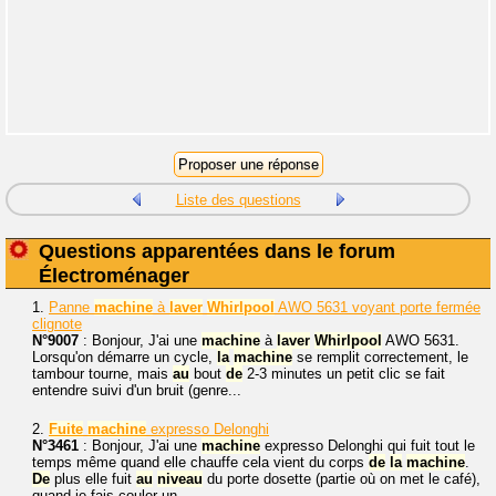
Liste des questions
Questions apparentées dans le forum
Électroménager
1.
Panne
machine
à
laver
Whirlpool
AWO 5631 voyant porte fermée
clignote
N°9007
: Bonjour, J'ai une
machine
à
laver
Whirlpool
AWO 5631.
Lorsqu'on démarre un cycle,
la
machine
se remplit correctement, le
tambour tourne, mais
au
bout
de
2-3 minutes un petit clic se fait
entendre suivi d'un bruit (genre...
2.
Fuite
machine
expresso Delonghi
N°3461
: Bonjour, J'ai une
machine
expresso Delonghi qui fuit tout le
temps même quand elle chauffe cela vient du corps
de
la
machine
.
De
plus elle fuit
au
niveau
du porte dosette (partie où on met le café),
quand je fais couler un...