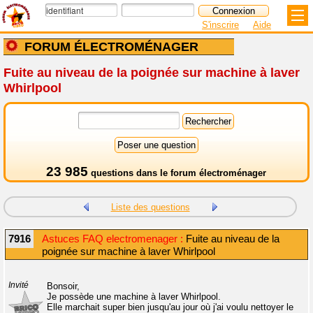
S'inscrire
Aide
FORUM ÉLECTROMÉNAGER
Fuite au niveau de la poignée sur machine à laver
Whirlpool
23 985
questions dans le
forum électroménager
Liste des questions
7916
Astuces FAQ electromenager :
Fuite au niveau de la
poignée sur machine à laver Whirlpool
Invité
Bonsoir,
Je possède une machine à laver Whirlpool.
Elle marchait super bien jusqu'au jour où j'ai voulu nettoyer le