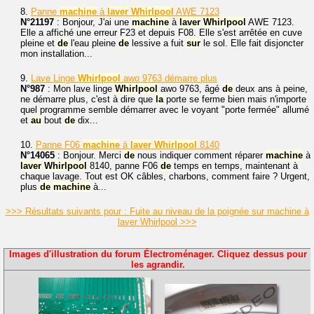
8.
Panne
machine
à
laver
Whirlpool
AWE 7123
N°21197
: Bonjour, J'ai une
machine
à
laver
Whirlpool
AWE 7123.
Elle a affiché une erreur F23 et depuis F08. Elle s'est arrêtée en cuve
pleine et
de
l'eau pleine
de
lessive a fuit
sur
le sol. Elle fait disjoncter
mon installation...
9.
Lave Linge
Whirlpool
awo 9763 démarre plus
N°987
: Mon lave linge
Whirlpool
awo 9763, âgé
de
deux ans à peine,
ne démarre plus, c'est à dire que
la
porte se ferme bien mais n'importe
quel programme semble démarrer avec le voyant "porte fermée" allumé
et
au
bout
de
dix...
10.
Panne F06
machine
à
laver
Whirlpool
8140
N°14065
: Bonjour. Merci
de
nous indiquer comment réparer
machine
à
laver
Whirlpool
8140, panne F06
de
temps en temps, maintenant à
chaque lavage. Tout est OK câbles, charbons, comment faire ? Urgent,
plus
de
machine
à...
>>> Résultats suivants pour : Fuite au niveau de la poignée sur machine à
laver Whirlpool >>>
Images d'illustration du forum Électroménager. Cliquez dessus pour
les agrandir.