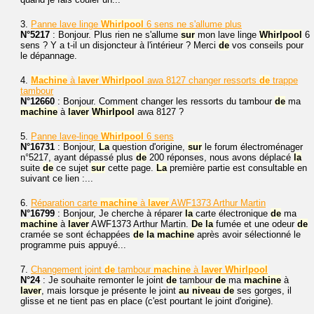
3.
Panne lave linge
Whirlpool
6 sens ne s'allume plus
N°5217
: Bonjour. Plus rien ne s'allume
sur
mon lave linge
Whirlpool
6
sens ? Y a t-il un disjoncteur à l'intérieur ? Merci
de
vos conseils pour
le dépannage.
4.
Machine
à
laver
Whirlpool
awa 8127 changer ressorts
de
trappe
tambour
N°12660
: Bonjour. Comment changer les ressorts du tambour
de
ma
machine
à
laver
Whirlpool
awa 8127 ?
5.
Panne lave-linge
Whirlpool
6 sens
N°16731
: Bonjour,
La
question d'origine,
sur
le forum électroménager
n°5217, ayant dépassé plus
de
200 réponses, nous avons déplacé
la
suite
de
ce sujet
sur
cette page.
La
première partie est consultable en
suivant ce lien :...
6.
Réparation carte
machine
à
laver
AWF1373 Arthur Martin
N°16799
: Bonjour, Je cherche à réparer
la
carte électronique
de
ma
machine
à
laver
AWF1373 Arthur Martin.
De
la
fumée et une odeur
de
cramée se sont échappées
de
la
machine
après avoir sélectionné le
programme puis appuyé...
7.
Changement joint
de
tambour
machine
à
laver
Whirlpool
N°24
: Je souhaite remonter le joint
de
tambour
de
ma
machine
à
laver
, mais lorsque je présente le joint
au
niveau
de
ses gorges, il
glisse et ne tient pas en place (c'est pourtant le joint d'origine).