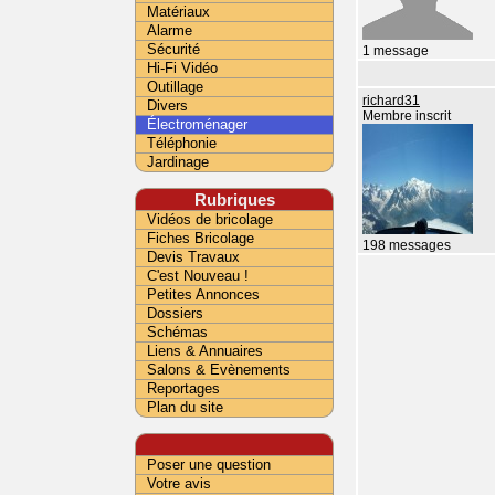
Matériaux
Alarme
Sécurité
1 message
Hi-Fi Vidéo
Outillage
richard31
Divers
Membre inscrit
Électroménager
Téléphonie
Jardinage
Rubriques
Vidéos de bricolage
Fiches Bricolage
198 messages
Devis Travaux
C'est Nouveau !
Petites Annonces
Dossiers
Schémas
Liens & Annuaires
Salons & Evènements
Reportages
Plan du site
Poser une question
Votre avis