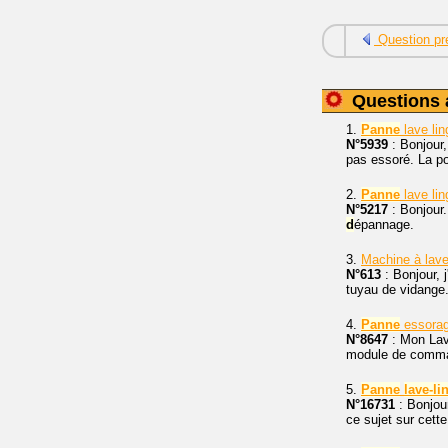
Question pr
Questions 
1.
Panne
lave li
N°5939
: Bonjour,
pas essoré. La p
2.
Panne
lave lin
N°5217
: Bonjour
d
épannage.
3.
Machine à lav
N°613
: Bonjour, 
tuyau de vidange. 
4.
Panne
essorag
N°8647
: Mon La
module de comman
5.
Panne
lave-li
N°16731
: Bonjou
ce sujet sur cette