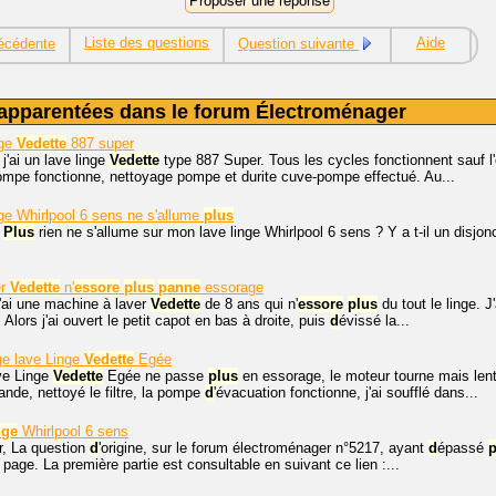
Liste des questions
Aide
écédente
Question suivante
apparentées dans le forum Électroménager
nge
Vedette
887 super
 j'ai un lave linge
Vedette
type 887 Super. Tous les cycles fonctionnent sauf l
ompe fonctionne, nettoyage pompe et durite cuve-pompe effectué. Au...
ge Whirlpool 6 sens ne s'allume
plus
.
Plus
rien ne s'allume sur mon lave linge Whirlpool 6 sens ? Y a t-il un disjonc
er
Vedette
n'
essore
plus
panne
essorage
j'ai une machine à laver
Vedette
de 8 ans qui n'
essore
plus
du tout le linge. 
Alors j'ai ouvert le petit capot en bas à droite, puis
d
évissé la...
e lave Linge
Vedette
Egée
ve Linge
Vedette
Egée ne passe
plus
en essorage, le moteur tourne mais lent
de, nettoyé le filtre, la pompe
d
'évacuation fonctionne, j'ai soufflé dans...
nge
Whirlpool 6 sens
r, La question
d
'origine, sur le forum électroménager n°5217, ayant
d
épassé
p
 page. La première partie est consultable en suivant ce lien :...