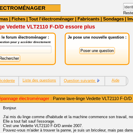
LECTROMÉNAGER
Reste
émas
|
Fiches
|
Tout l'électroménager
|
Fabricants
|
Sondages
|
Im
ge Vedette VLT2110 F-D/D essore plus
 le forum électroménager :
Je pose une nouvelle question :
question pour y accéder directement
Liste des questions
Aide
écédente
Question suivante
épannage électroménager :
Panne lave-linge Vedette VLT2110 F-D/D 
Bonjour.
J'ai mis du linge comme d'habitude et la machine commence son travail, norm
Elle a tout fait sauf l'essorage.
C'est une Vedette VLT2110 F-D/D année 2007.
Pouvez-vous m'aider à trouver la panne, je suis un bricoleur, mais pas dan