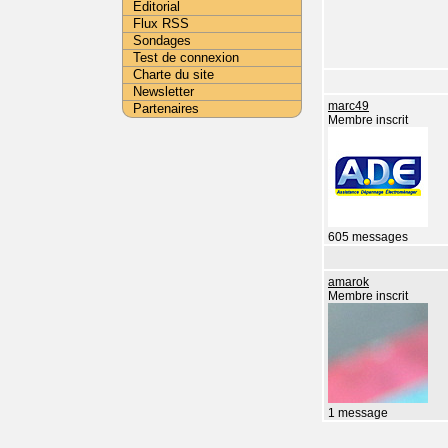
Editorial
Flux RSS
Sondages
Test de connexion
Charte du site
Newsletter
marc49
Partenaires
Membre inscrit
605 messages
amarok
Membre inscrit
1 message