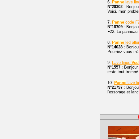
6.
Panne
lave li
N°20302
: Bonjou
Voici, mon problèm
7.
Panne
code F2
N°18309
: Bonjour
F22. Le panneau 
8.
Panne
led allu
N°14028
: Bonjou
Pourriez-vous m'a
9.
Lave linge
Ved
N°1557
: Bonjour
reste tout trempé
10.
Panne
lave l
N°21797
: Bonjou
l'essorage et lan