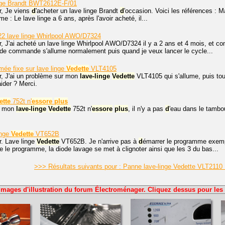
nge Brandt BWT2612E-F/01
r, Je viens
d
'acheter un lave linge Brandt
d
'occasion. Voici les références :
e : Le lave linge a 6 ans, après l'avoir acheté, il...
2 lave linge Whirlpool AWO/D7324
, J'ai acheté un lave linge Whirlpool AWO/D7324 il y a 2 ans et 4 mois, et c
de commande s'allume normalement puis quand je veux lancer le cycle...
mée fixe sur lave linge
Vedette
VLT4105
r, J'ai un problème sur mon
lave-linge
Vedette
VLT4105 qui s'allume, puis tou
ider ? Merci.
ette
752t n'
essore
plus
, mon
lave-linge
Vedette
752t n'
essore
plus
, il n'y a pas
d
'eau dans le tambo
.
inge
Vedette
VT652B
r. Lave linge
Vedette
VT652B. Je n'arrive pas à
d
émarrer le programme exemp
ce le programme, la diode lavage se met à clignoter ainsi que les 3 du bas...
>>> Résultats suivants pour : Panne lave-linge Vedette VLT2110
Images d'illustration du forum Électroménager. Cliquez dessus pour les 