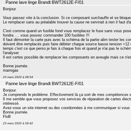
Panne lave linge Brandt BWT2612E-F/01
Bonjour.
Vous passez vite à la conclusion. Si ce composant surchauffe et se bloque c
Le remplacer sans au préalable trouver la cause ne servirait à rien il faut d'
C'est comme quand un fusible fond vous remplacez le fuse sans vous pose
fondra .... vous pouvez commander 100 fusibles !!!
Il faut démonter la carte puis avec la schéma de la partie alim tester les 
doivent être remplacés puis faire débiter chaque source basse tension +12 et 
temps c'est ce que perso je fais à chaque fois et quand je n'ai pas le sch
l'analyser.
Il est certes possible de remplacer les composants en aveugle mais ce n'es
Bonne journée.
mamigas
23 mars 2020 à 08:54
Panne lave linge Brandt BWT2612E-F/01
Bonjour.
Je comprends le problème. Effectivement là ça sort de mes compétences et 
Il me semble que vous proposez vos services de réparation de cartes élect
intéressé.
Avez-vous un site internet ou des coordonnées à me communiquer si vous 
Bonne journée.
FloB
23 mars 2020 à 09:42