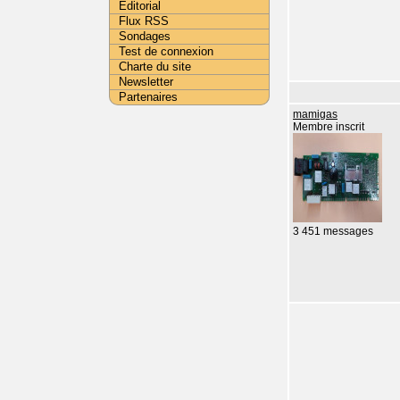
Editorial
Flux RSS
Sondages
Test de connexion
Charte du site
Newsletter
Partenaires
mamigas
Membre inscrit
3 451 messages