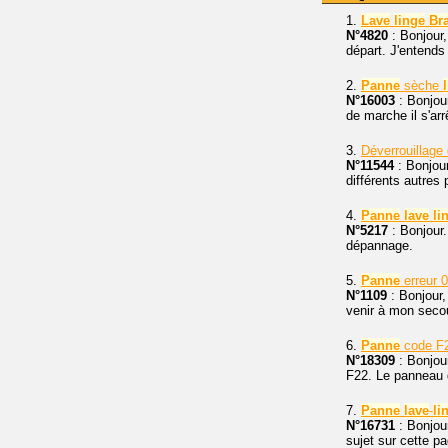
1.
Lave
linge
Br
N°4820
: Bonjour,
départ. J'entends 
2.
Panne
sèche
N°16003
: Bonjou
de marche il s'arr
3.
Déverrouillage 
N°11544
: Bonjou
différents autres 
4.
Panne
lave
li
N°5217
: Bonjour.
dépannage.
5.
Panne
erreur 
N°1109
: Bonjour,
venir à mon seco
6.
Panne
code F
N°18309
: Bonjour
F22. Le panneau 
7.
Panne
lave
-
li
N°16731
: Bonjou
sujet sur cette pa