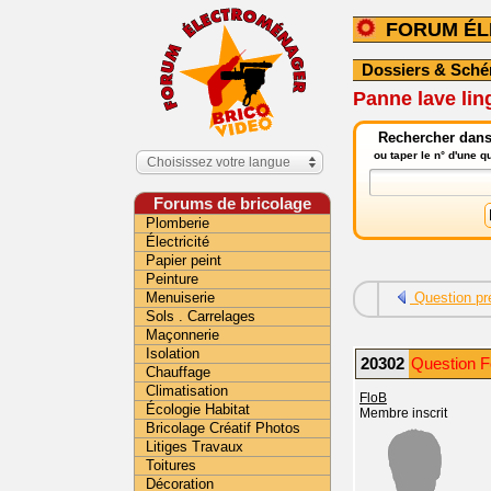
FORUM É
Dossiers & Sch
Panne lave li
Rechercher dans
ou taper le n° d'une 
Choisissez votre langue
Forums de bricolage
Plomberie
Électricité
Papier peint
Peinture
Menuiserie
Question pr
Sols . Carrelages
Maçonnerie
Isolation
20302
Question F
Chauffage
Climatisation
FloB
Écologie Habitat
Membre inscrit
Bricolage Créatif Photos
Litiges Travaux
Toitures
Décoration