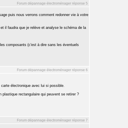
Forum dépannage électroménager réponse 5
sage puis nous verrons comment redonner vie à votre
et il faudra que je relève et analyse le schéma de la
n les composants (c'est à dire sans les éventuels
Forum dépannage électroménager réponse 6
carte électronique avec lui si possible.
plastique rectangulaire qui peuvent se retirer ?
Forum dépannage électroménager réponse 7