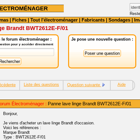
LECTROMÉNAGER
Reste
émas
|
Fiches
|
Tout l'électroménager
|
Fabricants
|
Sondages
|
Im
nge Brandt BWT2612E-F/01
 le forum électroménager :
Je pose une nouvelle question :
question pour y accéder directement
Liste des questions
Aide
écédente
Question suivante
orum Électroménager :
Panne lave linge Brandt BWT2612E-F/01
Bonjour,
Je viens d'acheter un lave linge Brandt d'occasion.
Voici les références :
Marque Brandt
Type : BWT2612E-F/01