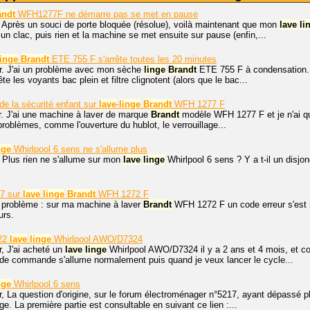
andt
WFH1277F ne démarre pas se met en pause
 Après un souci de porte bloquée (résolue), voilà maintenant que mon
lave
li
un clac, puis rien et la machine se met ensuite sur pause (enfin,...
linge
Brandt
ETE 755 F s'arrête toutes les 20 minutes
r. J'ai un problème avec mon sèche
linge
Brandt
ETE 755 F à condensation. I
ête les voyants bac plein et filtre clignotent (alors que le bac...
de la sécurité enfant sur
lave
-
linge
Brandt
WFH 1277 F
r. J'ai une machine à laver de marque
Brandt
modèle WFH 1277 F et je n'ai que
problèmes, comme l'ouverture du hublot, le verrouillage...
nge
Whirlpool 6 sens ne s'allume plus
 Plus rien ne s'allume sur mon
lave
linge
Whirlpool 6 sens ? Y a t-il un disjon
07 sur
lave
linge
Brandt
WFH 1272 F
 problème : sur ma machine à laver
Brandt
WFH 1272 F un code erreur s'est i
urs.
22
lave
linge
Whirlpool AWO/D7324
, J'ai acheté un
lave
linge
Whirlpool AWO/D7324 il y a 2 ans et 4 mois, et c
de commande s'allume normalement puis quand je veux lancer le cycle...
nge
Whirlpool 6 sens
r, La question d'origine, sur le forum électroménager n°5217, ayant dépassé 
ge. La première partie est consultable en suivant ce lien :...