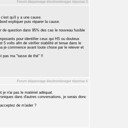
Forum dépannage électroménager réponse 3
'est qu'il y a une cause.
abord expliquer puis réparer la cause.
r de question dans 95% des cas le nouveau fusible
composants pour identifier ceux qui HS ou douteux
5 volts afin de vérifier stabilité et tenue dans le
éma je commence avant toute chose par le relever et
t pas ma "tasse de thé" !!
Forum dépannage électroménager réponse 4
je n'ai pas le matériel adéquat.
roniques dans d'autres conversations, je serais donc
acceptez de m'aider ?