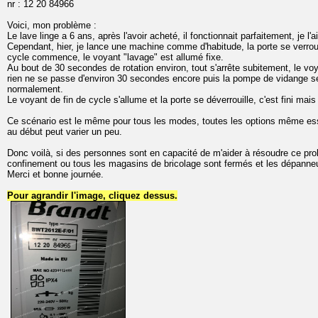
nr : 12 20 84966
Voici, mon problème :
Le lave linge a 6 ans, après l'avoir acheté, il fonctionnait parfaitement, je l'ai
Cependant, hier, je lance une machine comme d'habitude, la porte se verrouil
cycle commence, le voyant "lavage" est allumé fixe.
Au bout de 30 secondes de rotation environ, tout s'arrête subitement, le voy
rien ne se passe d'environ 30 secondes encore puis la pompe de vidange se
normalement.
Le voyant de fin de cycle s'allume et la porte se déverrouille, c'est fini mais
Ce scénario est le même pour tous les modes, toutes les options même essor
au début peut varier un peu.
Donc voilà, si des personnes sont en capacité de m'aider à résoudre ce pro
confinement ou tous les magasins de bricolage sont fermés et les dépanne
Merci et bonne journée.
Pour agrandir l'image, cliquez dessus.