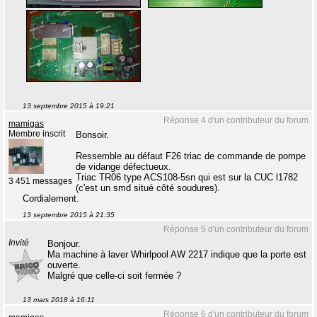
13 septembre 2015 à 19:21
Réponse 4 d'un contributeur du forum
mamigas
Membre inscrit
Bonsoir.
Ressemble au défaut F26 triac de commande de pompe
de vidange défectueux.
Triac TR06 type ACS108-5sn qui est sur la CUC l1782
3 451 messages
(c'est un smd situé côté soudures).
Cordialement.
13 septembre 2015 à 21:35
Réponse 5 d'un contributeur du forum
Invité
Bonjour.
Ma machine à laver Whirlpool AW 2217 indique que la porte est
ouverte.
Malgré que celle-ci soit fermée ?
13 mars 2018 à 16:11
Réponse 6 d'un contributeur du forum