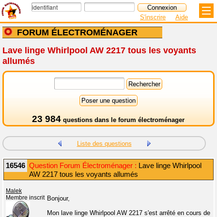
S'inscrire
Aide
FORUM ÉLECTROMÉNAGER
Lave linge Whirlpool AW 2217 tous les voyants
allumés
23 984
questions dans le
forum électroménager
Liste des questions
16546
Question Forum Électroménager :
Lave linge Whirlpool
AW 2217 tous les voyants allumés
Malek
Membre inscrit
Bonjour,
Mon lave linge Whirlpool AW 2217 s'est arrêté en cours de