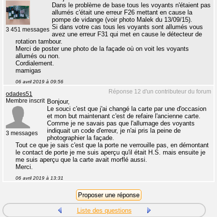
Dans le problème de base tous les voyants n'étaient pas
allumés c'était une erreur F26 mettant en cause la
pompe de vidange (voir photo Malek du 13/09/15).
Si dans votre cas tous les voyants sont allumés vous
3 451 messages
avez une erreur F31 qui met en cause le détecteur de
rotation tambour.
Merci de poster une photo de la façade où on voit les voyants
allumés ou non.
Cordialement.
mamigas
06 avril 2019 à 09:56
Réponse 12 d'un contributeur du forum
odades51
Membre inscrit
Bonjour,
Le souci c'est que j'ai changé la carte par une d'occasion
et mon but maintenant c'est de refaire l'ancienne carte.
Comme je ne savais pas que l'allumage des voyants
indiquait un code d'erreur, je n'ai pris la peine de
3 messages
photographier la façade.
Tout ce que je sais c'est que la porte ne verrouille pas, en démontant
le contact de porte je me suis aperçu qu'il était H.S. mais ensuite je
me suis aperçu que la carte avait morflé aussi.
Merci.
06 avril 2019 à 13:31
Liste des questions