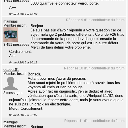
3 451 messages
J003 qu'arrive le connecteur verrou porte.
A++
03 avril 2019 à 20:37
Réponse 9 d'un contributeur du forum
mamigas
Membre inscrit
Bonjour.
Je suis pas sûr d'avoir répondu à votre question car ce
sujet mélange 2 problèmes différents : Celui de F26 triac
de commande de la pompe de vidange et ensuite la
commande du verrou de porte qui est un autre défaut.
3 451 messages
Merci de bien définir votre problème.
Cordialement.
A++
04 avril 2019 à 10:11
Réponse 10 d'un contributeur du forum
odades51
Membre inscrit
Bonsoir,
Autant pour moi, j'aurai dû préciser.
Mon souci rejoint le problème de base à savoir, tous les
voyants allumés et rien ne bouge.
Après avoir fait un diagnostic, j'en ai déduit et avec
3 messages
vérification que c'était la carte, une Whirlpool L1782, donc
aujourd'hui, j'aimerai la réparer cette carte, mais je vous avoue que je
ne suis pas un crack en électronique.
Merci. Cordialement.
05 avril 2019 à 22:07
Réponse 11 d'un contributeur du forum
mamigas
Membre inscrit
Bonjour