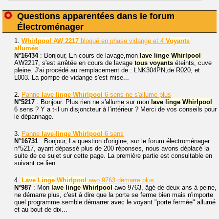
Questions apparentées dans le forum
Électroménager
1.
Whirlpool
AW
2217
bloqué en phase vidange et 4
Voyants
allumés
.
N°16434
: Bonjour, En cours de lavage,mon
lave
linge
Whirlpool
AW2217, s'est arrêtée en cours de lavage
tous
voyants
éteints, cuve
pleine. J'ai procédé au remplacement de : LNK304PN,de R020, et
L003. La pompe de vidange s'est mise...
2.
Panne
lave
linge
Whirlpool
6 sens ne s'allume plus
N°5217
: Bonjour. Plus rien ne s'allume sur mon
lave
linge
Whirlpool
6 sens ? Y a t-il un disjoncteur à l'intérieur ? Merci de vos conseils pour
le dépannage.
3.
Panne
lave
-
linge
Whirlpool
6 sens
N°16731
: Bonjour, La question d'origine, sur le forum électroménager
n°5217, ayant dépassé plus de 200 réponses, nous avons déplacé la
suite de ce sujet sur cette page. La première partie est consultable en
suivant ce lien :...
4.
Lave
Linge
Whirlpool
awo 9763 démarre plus
N°987
: Mon
lave
linge
Whirlpool
awo 9763, âgé de deux ans à peine,
ne démarre plus, c'est à dire que la porte se ferme bien mais n'importe
quel programme semble démarrer avec le voyant "porte fermée" allumé
et au bout de dix...