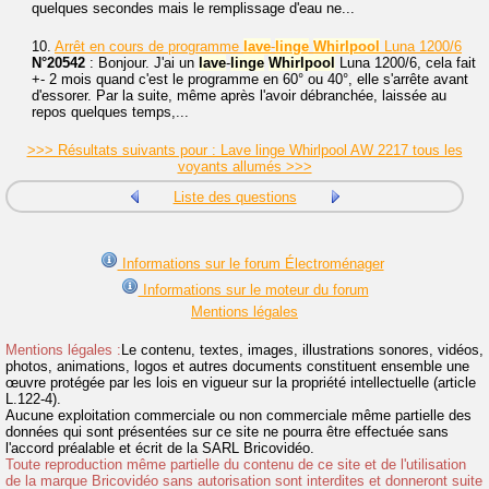
quelques secondes mais le remplissage d'eau ne...
10.
Arrêt en cours de programme
lave
-
linge
Whirlpool
Luna 1200/6
N°20542
: Bonjour. J'ai un
lave
-
linge
Whirlpool
Luna 1200/6, cela fait
+- 2 mois quand c'est le programme en 60° ou 40°, elle s'arrête avant
d'essorer. Par la suite, même après l'avoir débranchée, laissée au
repos quelques temps,...
>>> Résultats suivants pour : Lave linge Whirlpool AW 2217 tous les
voyants allumés >>>
Liste des questions
Informations sur le forum Électroménager
Informations sur le moteur du forum
Mentions légales
Mentions légales :
Le contenu, textes, images, illustrations sonores, vidéos,
photos, animations, logos et autres documents constituent ensemble une
œuvre protégée par les lois en vigueur sur la propriété intellectuelle (article
L.122-4).
Aucune exploitation commerciale ou non commerciale même partielle des
données qui sont présentées sur ce site ne pourra être effectuée sans
l'accord préalable et écrit de la SARL Bricovidéo.
Toute reproduction même partielle du contenu de ce site et de l'utilisation
de la marque Bricovidéo sans autorisation sont interdites et donneront suite