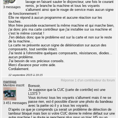
lavage en faisant sauter le disjoncteur, une fois le courant
remis, je branche la machine et tous les voyants
3 messages
s'allument ainsi que le rouge de service mais aucun signe
de fonctionnement !
Elle ne répond à aucun programme et aucune réaction sur les
touches.
Mon frère possède exactement la même machine et qui marche bien,
j'ai donc pris ma carte contrôleur que j'ai installée sur sa machine et
c'est le même constat !
J'en déduis donc que le problème est sur la carte et non sur le reste
de la machine...
La carte ne présente aucun signe de détérioration sur aucun des
composants, tout semble intact.
J'ai testé à l'ohmmètre quelques composants, résistances, diodes...
aucun problème.
J'ai besoin de vos précieux conseils.
Merci d'avance pour votre aide.
Cordialement.
12 septembre 2015 à 19:15
Réponse 1 d'un contributeur du forum
mamigas
Membre inscrit
Bonsoir,
Je suppose que la CUC (carte de contrôle) est une
L1373 ?
Vous écrivez tous les voyants s'allument mais il ne se
passe rien, est-il possible d'avoir une photo du bandeau
3 451 messages
avec la partie où il y a tous les voyants.
D’après ce que je comprends ça serait un problème de détection de
tambour bloqué mais bon si votre CUC donne le même défaut sur une
autre machine ! je doute je pencherai plus pour un triac HS ou un