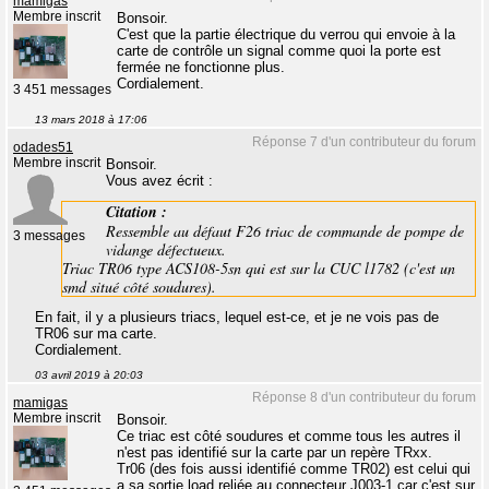
mamigas
Membre inscrit
Bonsoir.
C'est que la partie électrique du verrou qui envoie à la
carte de contrôle un signal comme quoi la porte est
fermée ne fonctionne plus.
Cordialement.
3 451 messages
13 mars 2018 à 17:06
Réponse 7 d'un contributeur du forum
odades51
Membre inscrit
Bonsoir.
Vous avez écrit :
Citation :
Ressemble au défaut F26 triac de commande de pompe de
3 messages
vidange défectueux.
Triac TR06 type ACS108-5sn qui est sur la CUC l1782 (c'est un
smd situé côté soudures).
En fait, il y a plusieurs triacs, lequel est-ce, et je ne vois pas de
TR06 sur ma carte.
Cordialement.
03 avril 2019 à 20:03
Réponse 8 d'un contributeur du forum
mamigas
Membre inscrit
Bonsoir.
Ce triac est côté soudures et comme tous les autres il
n'est pas identifié sur la carte par un repère TRxx.
Tr06 (des fois aussi identifié comme TR02) est celui qui
a sa sortie load reliée au connecteur J003-1 car c'est sur