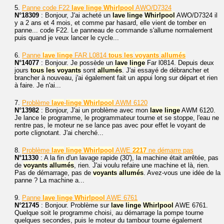
5.
Panne code F22
lave
linge
Whirlpool
AWO/D7324
N°18309
: Bonjour, J'ai acheté un
lave
linge
Whirlpool
AWO/D7324 il
y a 2 ans et 4 mois, et comme par hasard, elle vient de tomber en
panne... code F22. Le panneau de commande s'allume normalement
puis quand je veux lancer le cycle...
6.
Panne
lave
linge
FAR L0814
tous
les
voyants
allumés
N°14077
: Bonjour. Je possède un
lave
linge
Far l0814. Depuis deux
jours
tous
les
voyants
sont
allumés
. J'ai essayé de débrancher et
brancher à nouveau, j'ai également fait un appui long sur départ et rien
à faire. Je n'ai...
7.
Problème
lave
-
linge
Whirlpool
AWM 6120
N°13982
: Bonjour, J'ai un problème avec mon
lave
linge
AWM 6120.
Je lance le programme, le programmateur tourne et se stoppe, l'eau ne
rentre pas, le moteur ne se lance pas avec pour effet le voyant de
porte clignotant. J'ai cherché...
8.
Problème
lave
linge
Whirlpool
AWE
2217
ne démarre pas
N°11330
: A la fin d'un lavage rapide (30'), la machine était arrêtée, pas
de
voyants
allumés
, rien. J'ai voulu refaire une machine et là, rien.
Pas de démarrage, pas de
voyants
allumés
. Avez-vous une idée de la
panne ? La machine a...
9.
Panne
lave
linge
Whirlpool
AWE 6761
N°21745
: Bonjour. Problème sur
lave
linge
Whirlpool
AWE 6761.
Quelque soit le programme choisi, au démarrage la pompe tourne
quelques secondes, puis le moteur du tambour tourne également