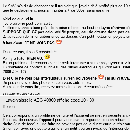
Le SAV m'a dit de changer car il trouvait que j'avais déjà profité plus de 10 a
que le déplacement, pourrait monter à + de 500€, sans garantie.
Voici ce que j'ai lu :
"Le problème peut venir soit :
1. électrovanne située près de la prise robinet, au bout du tuyau d'arrivée d'
SUPPOSE QUE C7 pas cela, vérifié propre, eau de citerne donc pas de c
2. activation de l'interrupteur situé au-dessus d'un petit flotteur en polystyr
fuites d'eau.
JE NE VOIS PAS
Dans ce cas, il y a 3 possibilités :
A) il y a fuite,
RIEN VU,
B) un problème de contact avec le petit interrupteur sur le polystyrène = > l
C) problème de contact au niveau des prises électriques qui vont vers l'int
2009 à 20:12).
B et C je ne vois pas interrupteur sur/en polystyrène
j'ai suivi tuya
Je peux envoyer des photos si cela vous aide, merci.
Au plaisir de vous lire, recevez mes salutations électroménagères.
13 septembre 2017 à 20:57
Lave-vaisselle AEG 40860 affiche code 10 - 30
Bonjour,
Cela correspond à un problème de fuite et l'appareil se met en sécurité ant
Penchez de nouveau l'appareil pour vider l'eau et regardez bien en retirant la 
droite (vue de face) si une fuite ne provient pas de la durite entre la résista
Sinon voir avec une petite aiguille si un petit trou au niveau de l'intérieur d