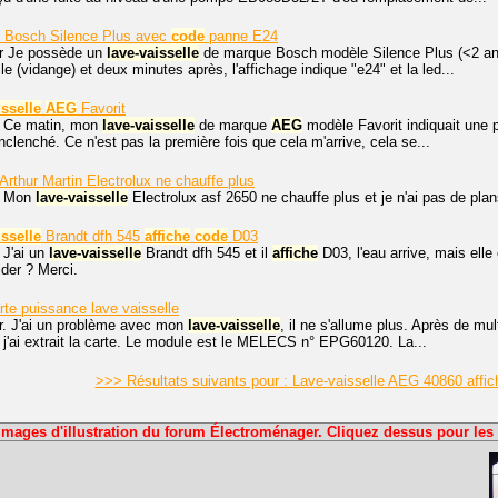
Bosch Silence Plus avec
code
panne E24
r Je possède un
lave
-
vaisselle
de marque Bosch modèle Silence Plus (<2 ans
 (vidange) et deux minutes après, l'affichage indique "e24" et la led...
isselle
AEG
Favorit
. Ce matin, mon
lave
-
vaisselle
de marque
AEG
modèle Favorit indiquait une
nclenché. Ce n'est pas la première fois que cela m'arrive, cela se...
Arthur Martin Electrolux ne chauffe plus
. Mon
lave
-
vaisselle
Electrolux asf 2650 ne chauffe plus et je n'ai pas de pla
isselle
Brandt dfh 545
affiche
code
D03
 J'ai un
lave
-
vaisselle
Brandt dfh 545 et il
affiche
D03, l'eau arrive, mais elle 
der ? Merci.
rte puissance lave vaisselle
r. J'ai un problème avec mon
lave
-
vaisselle
, il ne s'allume plus. Après de m
j'ai extrait la carte. Le module est le MELECS n° EPG60120. La...
>>> Résultats suivants pour : Lave-vaisselle AEG 40860 affic
Images d'illustration du forum Électroménager. Cliquez dessus pour les 