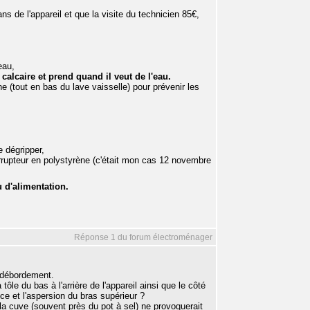
ns de l'appareil et que la visite du technicien 85€,
eau,
alcaire et prend quand il veut de l'eau.
ène (tout en bas du lave vaisselle) pour prévenir les
e dégripper,
errupteur en polystyrène (c'était mon cas 12 novembre
u d'alimentation.
Réponse 1 du forum électroménager
i-débordement.
tôle du bas à l'arrière de l'appareil ainsi que le côté
nce et l'aspersion du bras supérieur ?
e la cuve (souvent près du pot à sel) ne provoquerait