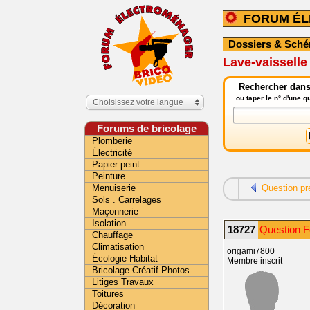
FORUM É
Dossiers & Sch
Lave-vaisselle
Rechercher dans
ou taper le n° d'une 
Choisissez votre langue
Forums de bricolage
Plomberie
Électricité
Papier peint
Peinture
Menuiserie
Question pr
Sols . Carrelages
Maçonnerie
Isolation
18727
Question F
Chauffage
Climatisation
origami7800
Écologie Habitat
Membre inscrit
Bricolage Créatif Photos
Litiges Travaux
Toitures
Décoration