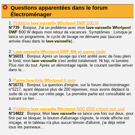
Questions apparentées dans le forum
Électroménager
1.
Problème
lave
vaisselle
Whirlpool
DWF
B00 W
N°739
: Bonjour, J'ai un problème avec mon
lave
-
vaisselle
Whirlpool
DWF
B00 W depuis mon retour de vacances. Symptômes : Lorsque je
lance un programme, le cycle de lavage ne démarre pas (aucune
arrivée d'eau dans le
lave
-
vaisselle
)...
2.
Lave
vaisselle
Whirlpool
DWF
406
en
panne
totale
N°16031
: Bonjour, Après un lavage qui s'est arrêté avec de l'eau plein
le fond, mon
lave
vaisselle
s'est arrêté totalement. Ni bip, ni lumière.
Plus rien du tout. Après un démontage rapide, le courant semble arriver
dans le...
3.
Panne
lave
-linge
Whirlpool
6 sens
N°16731
: Bonjour, La question d'origine, sur le forum électroménager
n°5217, ayant dépassé plus de 200 réponses, nous avons déplacé la
suite de ce sujet sur cette page. La première partie est consultable en
suivant ce lien :...
4.
Problème
lave
vaisselle
Whirlpool
ADG 6550 s'éteint tout seul
N°14822
: Bonjour, Mon
lave
vaisselle
se lance une fois sur deux, pour
finir par se bloquer, le bouton d'allumage clignote, le mode affiche est
rinçage, et le tableau n'a plus aucun témoin d'allumé, j'ai déjà retiré
tous les panneaux...