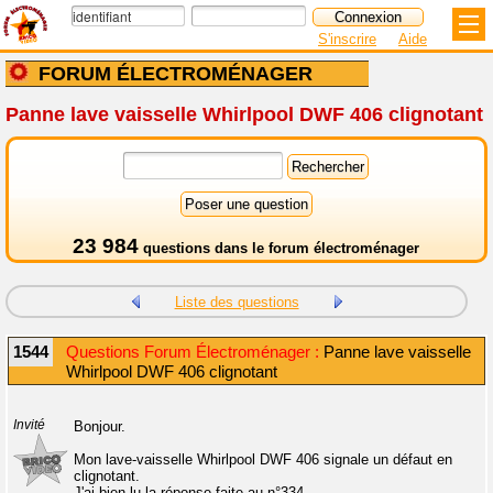
S'inscrire
Aide
FORUM ÉLECTROMÉNAGER
Panne lave vaisselle Whirlpool DWF 406 clignotant
23 984
questions dans le
forum électroménager
Liste des questions
1544
Questions Forum Électroménager :
Panne lave vaisselle
Whirlpool DWF 406 clignotant
Invité
Bonjour.
Mon lave-vaisselle Whirlpool DWF 406 signale un défaut en
clignotant.
J'ai bien lu la réponse faite au n°334.