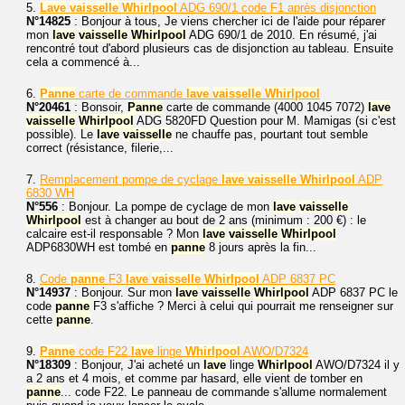
5.
Lave
vaisselle
Whirlpool
ADG 690/1 code F1 après disjonction
N°14825
: Bonjour à tous, Je viens chercher ici de l'aide pour réparer
mon
lave
vaisselle
Whirlpool
ADG 690/1 de 2010. En résumé, j'ai
rencontré tout d'abord plusieurs cas de disjonction au tableau. Ensuite
cela a commencé à...
6.
Panne
carte de commande
lave
vaisselle
Whirlpool
N°20461
: Bonsoir,
Panne
carte de commande (4000 1045 7072)
lave
vaisselle
Whirlpool
ADG 5820FD Question pour M. Mamigas (si c'est
possible). Le
lave
vaisselle
ne chauffe pas, pourtant tout semble
correct (résistance, filerie,...
7.
Remplacement pompe de cyclage
lave
vaisselle
Whirlpool
ADP
6830 WH
N°556
: Bonjour. La pompe de cyclage de mon
lave
vaisselle
Whirlpool
est à changer au bout de 2 ans (minimum : 200 €) : le
calcaire est-il responsable ? Mon
lave
vaisselle
Whirlpool
ADP6830WH est tombé en
panne
8 jours après la fin...
8.
Code
panne
F3
lave
vaisselle
Whirlpool
ADP 6837 PC
N°14937
: Bonjour. Sur mon
lave
vaisselle
Whirlpool
ADP 6837 PC le
code
panne
F3 s'affiche ? Merci à celui qui pourrait me renseigner sur
cette
panne
.
9.
Panne
code F22
lave
linge
Whirlpool
AWO/D7324
N°18309
: Bonjour, J'ai acheté un
lave
linge
Whirlpool
AWO/D7324 il y
a 2 ans et 4 mois, et comme par hasard, elle vient de tomber en
panne
... code F22. Le panneau de commande s'allume normalement