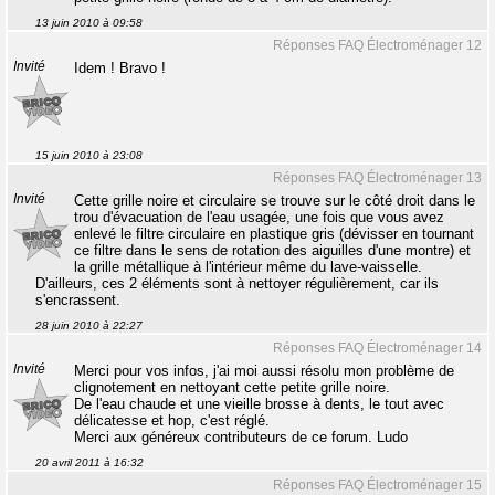
13 juin 2010 à 09:58
Réponses FAQ Électroménager 12
Invité
Idem ! Bravo !
15 juin 2010 à 23:08
Réponses FAQ Électroménager 13
Invité
Cette grille noire et circulaire se trouve sur le côté droit dans le
trou d'évacuation de l'eau usagée, une fois que vous avez
enlevé le filtre circulaire en plastique gris (dévisser en tournant
ce filtre dans le sens de rotation des aiguilles d'une montre) et
la grille métallique à l'intérieur même du lave-vaisselle.
D'ailleurs, ces 2 éléments sont à nettoyer régulièrement, car ils
s'encrassent.
28 juin 2010 à 22:27
Réponses FAQ Électroménager 14
Invité
Merci pour vos infos, j'ai moi aussi résolu mon problème de
clignotement en nettoyant cette petite grille noire.
De l'eau chaude et une vieille brosse à dents, le tout avec
délicatesse et hop, c'est réglé.
Merci aux généreux contributeurs de ce forum. Ludo
20 avril 2011 à 16:32
Réponses FAQ Électroménager 15