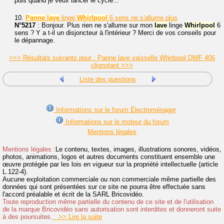
puis quand je veux lancer le cycle...
10.
Panne
lave
linge
Whirlpool
6 sens ne s'allume plus
N°5217
: Bonjour. Plus rien ne s'allume sur mon
lave
linge
Whirlpool
6
sens ? Y a t-il un disjoncteur à l'intérieur ? Merci de vos conseils pour
le dépannage.
>>> Résultats suivants pour : Panne lave vaisselle Whirlpool DWF 406
clignotant >>>
Liste des questions
Informations sur le forum Électroménager
Informations sur le moteur du forum
Mentions légales
Mentions légales :
Le contenu, textes, images, illustrations sonores, vidéos,
photos, animations, logos et autres documents constituent ensemble une
œuvre protégée par les lois en vigueur sur la propriété intellectuelle (article
L.122-4).
Aucune exploitation commerciale ou non commerciale même partielle des
données qui sont présentées sur ce site ne pourra être effectuée sans
l'accord préalable et écrit de la SARL Bricovidéo.
Toute reproduction même partielle du contenu de ce site et de l'utilisation
de la marque Bricovidéo sans autorisation sont interdites et donneront suite
à des poursuites.
>> Lire la suite