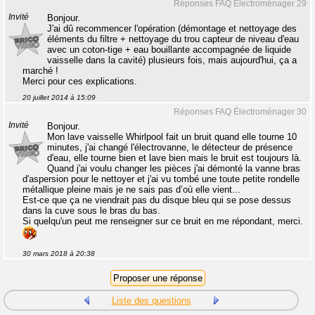
Réponses FAQ Électroménager 29
Invité
Bonjour.
J'ai dû recommencer l'opération (démontage et nettoyage des
éléments du filtre + nettoyage du trou capteur de niveau d'eau
avec un coton-tige + eau bouillante accompagnée de liquide
vaisselle dans la cavité) plusieurs fois, mais aujourd'hui, ça a
marché !
Merci pour ces explications.
20 juillet 2014 à 15:09
Réponses FAQ Électroménager 30
Invité
Bonjour.
Mon lave vaisselle Whirlpool fait un bruit quand elle tourne 10
minutes, j'ai changé l'électrovanne, le détecteur de présence
d'eau, elle tourne bien et lave bien mais le bruit est toujours là.
Quand j'ai voulu changer les pièces j'ai démonté la vanne bras
d'aspersion pour le nettoyer et j'ai vu tombé une toute petite rondelle
métallique pleine mais je ne sais pas d’où elle vient...
Est-ce que ça ne viendrait pas du disque bleu qui se pose dessus
dans la cuve sous le bras du bas.
Si quelqu'un peut me renseigner sur ce bruit en me répondant, merci.
30 mars 2018 à 20:38
Liste des questions