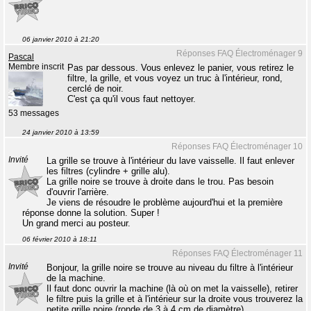
06 janvier 2010 à 21:20
Réponses FAQ Électroménager 9
Pascal
Membre inscrit
Pas par dessous. Vous enlevez le panier, vous retirez le
filtre, la grille, et vous voyez un truc à l'intérieur, rond,
cerclé de noir.
C'est ça qu'il vous faut nettoyer.
53 messages
24 janvier 2010 à 13:59
Réponses FAQ Électroménager 10
Invité
La grille se trouve à l'intérieur du lave vaisselle. Il faut enlever
les filtres (cylindre + grille alu).
La grille noire se trouve à droite dans le trou. Pas besoin
d'ouvrir l'arrière.
Je viens de résoudre le problème aujourd'hui et la première
réponse donne la solution. Super !
Un grand merci au posteur.
06 février 2010 à 18:11
Réponses FAQ Électroménager 11
Invité
Bonjour, la grille noire se trouve au niveau du filtre à l'intérieur
de la machine.
Il faut donc ouvrir la machine (là où on met la vaisselle), retirer
le filtre puis la grille et à l'intérieur sur la droite vous trouverez la
petite grille noire (ronde de 3 à 4 cm de diamètre).