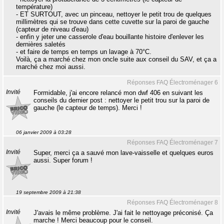
température)
- ET SURTOUT, avec un pinceau, nettoyer le petit trou de quelques
millimètres qui se trouve dans cette cuvette sur la paroi de gauche
(capteur de niveau d'eau)
- enfin y jeter une casserole d'eau bouillante histoire d'enlever les
dernières saletés
- et faire de temps en temps un lavage à 70°C.
Voilà, ça a marché chez mon oncle suite aux conseil du SAV, et ça a
marché chez moi aussi.
Réponses FAQ Électroménager 6
Invité
Formidable, j'ai encore relancé mon dwf 406 en suivant les
conseils du dernier post : nettoyer le petit trou sur la paroi de
gauche (le capteur de temps). Merci !
06 janvier 2009 à 03:28
Réponses FAQ Électroménager 7
Invité
Super, merci ça a sauvé mon lave-vaisselle et quelques euros
aussi. Super forum !
19 septembre 2009 à 21:38
Réponses FAQ Électroménager 8
Invité
J'avais le même problème. J'ai fait le nettoyage préconisé. Ça
marche ! Merci beaucoup pour le conseil.