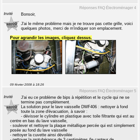
Réponses FAQ Électroménager 4
Invité
Bonsoir,
J'ai le même problème mais je ne trouve pas cette grille, voici
quelques photos, merci de m'indiquer son emplacement.
Pour agrandir les images, cliquez dessus.
09 février 2008 à 18:26
Réponses FAQ Électroménager 5
Invité
J'ai eu ce problème de bips à répétition et le cycle qui ne se
termine pas complètement.
La solution pour le lave vaisselle DWF406 : nettoyer à fond
toute la zone d'évacuation, à savoir :
- dévisser le cylindre en plastique avec toile filtrante qui est au
centre en bas du lave vaisselle,
- soulever et nettoyer la plaque métallique percée qui est simplement
posée au fond du lave vaisselle
- nettoyer la cuvette ainsi dévoilée
- nettoyer la protubérance de 3 centimètres (le capteur de