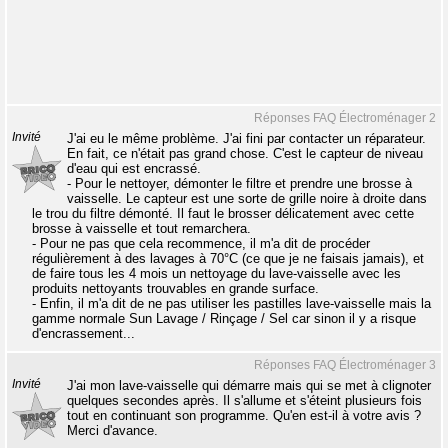
Réponses FAQ Électroménager 2
Invité
J'ai eu le même problème. J'ai fini par contacter un réparateur.
En fait, ce n'était pas grand chose. C'est le capteur de niveau
d'eau qui est encrassé.
- Pour le nettoyer, démonter le filtre et prendre une brosse à
vaisselle. Le capteur est une sorte de grille noire à droite dans
le trou du filtre démonté. Il faut le brosser délicatement avec cette
brosse à vaisselle et tout remarchera.
- Pour ne pas que cela recommence, il m'a dit de procéder
régulièrement à des lavages à 70°C (ce que je ne faisais jamais), et
de faire tous les 4 mois un nettoyage du lave-vaisselle avec les
produits nettoyants trouvables en grande surface.
- Enfin, il m'a dit de ne pas utiliser les pastilles lave-vaisselle mais la
gamme normale Sun Lavage / Rinçage / Sel car sinon il y a risque
d'encrassement...
Réponses FAQ Électroménager 3
Invité
J'ai mon lave-vaisselle qui démarre mais qui se met à clignoter
quelques secondes après. Il s'allume et s'éteint plusieurs fois
tout en continuant son programme. Qu'en est-il à votre avis ?
Merci d'avance.