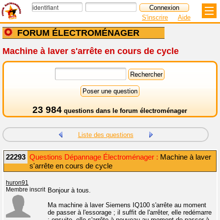
S'inscrire
Aide
FORUM ÉLECTROMÉNAGER
Machine à laver s'arrête en cours de cycle
23 984
questions dans le
forum électroménager
Liste des questions
22293
Questions Dépannage Électroménager :
Machine à laver
s'arrête en cours de cycle
huron91
Membre inscrit
Bonjour à tous.
Ma machine à laver Siemens IQ100 s'arrête au moment
de passer à l'essorage ; il suffit de l'arrêter, elle redémarre
; ensuite, elle s'arrête à nouveau au moment de passer à