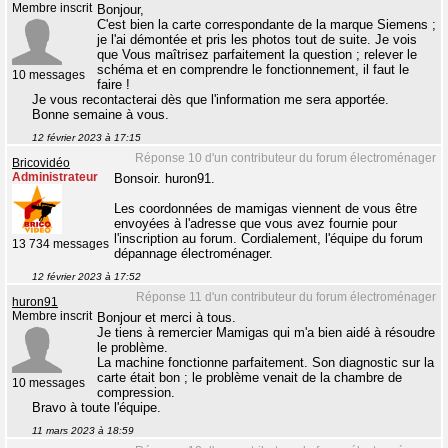
Membre inscrit
Bonjour,
C'est bien la carte correspondante de la marque Siemens ;
je l'ai démontée et pris les photos tout de suite. Je vois
que Vous maîtrisez parfaitement la question ; relever le
schéma et en comprendre le fonctionnement, il faut le
10 messages
faire !
Je vous recontacterai dès que l'information me sera apportée.
Bonne semaine à vous.
12 février 2023 à 17:15
Réponse 10 d'un contributeur du forum électroménager
Bricovidéo
Administrateur
Bonsoir. huron91.
Les coordonnées de mamigas viennent de vous être
envoyées à l'adresse que vous avez fournie pour
l'inscription au forum. Cordialement, l'équipe du forum
13 734 messages
dépannage électroménager.
12 février 2023 à 17:52
Réponse 11 d'un contributeur du forum électroménager
huron91
Membre inscrit
Bonjour et merci à tous.
Je tiens à remercier Mamigas qui m'a bien aidé à résoudre
le problème.
La machine fonctionne parfaitement. Son diagnostic sur la
carte était bon ; le problème venait de la chambre de
10 messages
compression.
Bravo à toute l'équipe.
11 mars 2023 à 18:59