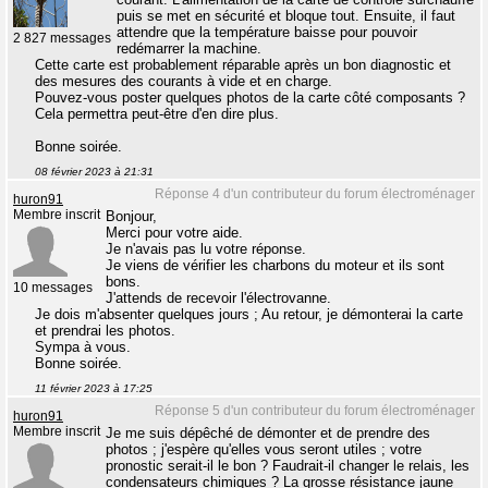
puis se met en sécurité et bloque tout. Ensuite, il faut
attendre que la température baisse pour pouvoir
2 827 messages
redémarrer la machine.
Cette carte est probablement réparable après un bon diagnostic et
des mesures des courants à vide et en charge.
Pouvez-vous poster quelques photos de la carte côté composants ?
Cela permettra peut-être d'en dire plus.
Bonne soirée.
08 février 2023 à 21:31
Réponse 4 d'un contributeur du forum électroménager
huron91
Membre inscrit
Bonjour,
Merci pour votre aide.
Je n'avais pas lu votre réponse.
Je viens de vérifier les charbons du moteur et ils sont
bons.
10 messages
J'attends de recevoir l'électrovanne.
Je dois m'absenter quelques jours ; Au retour, je démonterai la carte
et prendrai les photos.
Sympa à vous.
Bonne soirée.
11 février 2023 à 17:25
Réponse 5 d'un contributeur du forum électroménager
huron91
Membre inscrit
Je me suis dépêché de démonter et de prendre des
photos ; j'espère qu'elles vous seront utiles ; votre
pronostic serait-il le bon ? Faudrait-il changer le relais, les
condensateurs chimiques ? La grosse résistance jaune