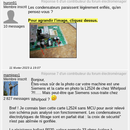
Réponse 6 d'un contributeur du forum électroménager
huron91
Membre inscrit
Les condensateurs paraissent légèrement enflés, qu'en
pensez-vous ?
Pour agrandir l'image, cliquez dessus.
10 messages
11 février 2023 à 19:07
Réponse 7 d'un contributeur du forum électroménager
mamigas1
Membre inscrit
Bonjour,
Êtes-vous sûr de la photo car votre machine est une
Siemens et la carte en photo la L2524 de chez Whirlpool
?!!..... Mais peut-être que Siemens sous-traite chez
2 827 messages
Whirlpool ?
Bref ! Je connais bien cette carte L2524 sans MCU pour avoir relevé
son schéma puis analysé son fonctionnement. Les condensateurs
électrolytiques de filtrage sont en parfait état : la croix de sécurité"
n'est pas abîmée ni gonflée.
La résistance ballast R020, valeur normale 33 ohms (valeur à