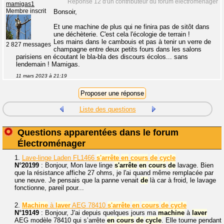
Réponse 12 d'un contributeur du forum électroménager
mamigas1
Membre inscrit
Bonsoir,
Et une machine de plus qui ne finira pas de sitôt dans
une déchèterie. C'est cela l'écologie de terrain !
Les mains dans le cambouis et pas à tenir un verre de
2 827 messages
champagne entre deux petits fours dans les salons
parisiens en écoutant le bla-bla des discours écolos... sans
lendemain ! Mamigas.
11 mars 2023 à 21:19
Liste des questions
Questions apparentées dans le forum
Électroménager
1.
Lave-linge Laden FL1466
s'arrête
en
cours
de
cycle
N°20199
: Bonjour, Mon lave linge
s'arrête
en
cours
de
lavage. Bien
que la résistance affiche 27 ohms, je l'ai quand même remplacée par
une neuve. Je pensais que la panne venait
de
là car à froid, le lavage
fonctionne, pareil pour...
2.
Machine
à
laver
AEG 78410
s'arrête
en
cours
de
cycle
N°19149
: Bonjour, J'ai depuis quelques jours ma
machine
à
laver
AEG modèle 78410 qui s’arrête
en
cours
de
cycle
. Elle tourne pendant