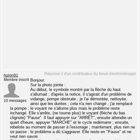
Réponse 2 d'un contributeur du forum électroménager
huron91
Membre inscrit
Bonjour.
Sur la photo jointe :
Au début, le symbole montré par la flèche du haut
s'allumait ; d'après la notice, il s'agirait d'un problème de
vidange, pompe obstruée ; je l'ai démontée, nettoyée,
10 messages
ainsi que les durites ; cela n'a rien changé ; j'ai remplacé
la pompe ; le voyant ne s'allume plus mais le problème reste
inchangé. Elle s'arrête, (ne tourne plus) le voyant (flèche du bas
clignote) "Pause". Il faut appuyer sur "ARRÊT", ensuite attendre un
quart d'heure, appuyer "MARCHE" et le cycle redémarre ; ensuite,
rebelote au moment de passer à l'essorage ; maintenant, plus rien ne
se passe ; le problème a dû s'aggraver. Elle reste en "Pause" et ne
veut rien savoir.