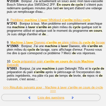
N°23334
: Bonjour. J'ai actuellement un souci avec mon lave-vaisselle
Bosch Silence plus SMS53m2 2FF.
En
cours
de
cycle
il s'éteint puis
redémarre quelques minutes plus tard
en
lançant d'abord une vidange
puis un remplissage d'eau...
8.
Problème
machine
à
laver
Whirlpool
s'arrête
milieu
cycle
N°3743
: Bonjour à tous. Mon problème est complètement anarchique
ma
machine
à
laver
s'arrête
en
plein milieu du
cycle
quelque soit le
programme utilisé et quelque soit le moment du programme
en
cours
.
Je suis obligé d'arrêter et
de
...
9.
Machine
à
laver
Daewoo
s'arrête
en
plein milieu du
cycle
de
lavage
N°15065
: Bonjour, J'ai une
machine
à
laver
Daewoo, elle
s'arrête
en
plein milieu du
cycle
de
lavage, sans affichage d'erreur. Pouvez-vous
me dire à quoi correspond ce problème ? Merci
de
vos réponses.
10.
Cycle
préparation pain
s'arrête
en
cours
de
route
Machine
Delonghi
N°5993
: Bonjour, j'ai une
machine
à pain Delonghi 755s et le
cycle
de
préparation du pain
s'arrête
après le pétrissage et l'incorporation des
petits ingrédients, ma pâte n'a pas
de
temps
de
levée,
de
repos ni
de
cuisson, c'est assez...
>>> Résultats suivants pour : Machine à laver s'arrête en cours de cycle
>>>
Liste des questions