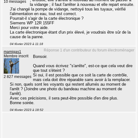
10 messages
la vidange ; il faut l'arrêter à nouveau et elle repart ensuite.
J'ai changé la pompe de vidange, nettoyé tous les tuyaux, vérifié
l'alimentation en eau, tout est correct.
Pourrait-il s'agir de la carte électronique ?
Siemens WP 12R 155FF
Merci pour votre aide.
La carte électronique étant d'un prix élevé, je voudrais être sûr de la
cause de la panne.
04 février 2023 à 11:18
Réponse 1 d'un contributeur du forum électroménager
mamigas1
Membre inscrit
Bonsoir.
Quand vous écrivez "s'arrête", est-ce que cela veut dire
que tout s'éteint ?
Si oui, il est possible que ce soit la carte de contrôle,
2 827 messages
mais cela doit être réparable sans avoir à la remplacer.
Si non, quels sont les voyants qui restent allumés au moment de
l'arrêt ? (Joindre une photo du bandeau machine au moment de
l'arrêt).
Avec ces précisions, il sera peut-être possible d'en dire plus.
Bonne soirée.
04 février 2023 à 18:52