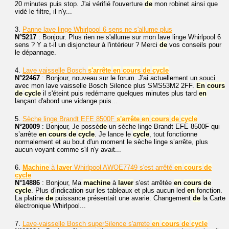
20 minutes puis stop. J'ai vérifié l'ouverture
de
mon robinet ainsi que
vidé le filtre, il n'y...
3.
Panne lave linge Whirlpool 6 sens ne s'allume plus
N°5217
: Bonjour. Plus rien ne s'allume sur mon lave linge Whirlpool 6
sens ? Y a t-il un disjoncteur à l'intérieur ? Merci
de
vos conseils pour
le dépannage.
4.
Lave vaisselle Bosch
s'arrête
en
cours
de
cycle
N°22467
: Bonjour, nouveau sur le forum. J'ai actuellement un souci
avec mon lave vaisselle Bosch Silence plus SMS53M2 2FF.
En
cours
de
cycle
il s'éteint puis redémarre quelques minutes plus tard
en
lançant d'abord une vidange puis...
5.
Sèche linge Brandt EFE 8500F
s'arrête
en
cours
de
cycle
N°20009
: Bonjour, Je possè
de
un sèche linge Brandt EFE 8500F qui
s’arrête
en
cours
de
cycle
. Je lance le
cycle
, tout fonctionne
normalement et au bout d'un moment le sèche linge s’arrête, plus
aucun voyant comme s'il n'y avait...
6.
Machine
à
laver
Whirlpool AWOE7749 s'est arrêté
en
cours
de
cycle
N°14886
: Bonjour, Ma
machine
à
laver
s'est arrêtée
en
cours
de
cycle
. Plus d'indication sur les tableaux et plus aucun led
en
fonction.
La platine
de
puissance présentait une avarie. Changement
de
la Carte
électronique Whirlpool...
7.
Lave-vaisselle Bosch superSilence s'arrete
en
cours
de
cycle