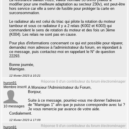
modifier pour une meilleure adaptation au secteur 230v), est peut-être
hors service car elle a servi de fusible pour protéger la carte en
surconsommation.
Le radiateur alu est celui du triac qui pilote la rotation du moteur
tambour et sous ce radiateur il y a 2 relais (K002 et K003) qui
commandent le sens de rotation du moteur et des fois un 3ème
(K004). Les relais ne sont pas en cause.
Pour plus d'informations concernant ce qui est possible pour réparer,
demandez mon adresse à l'administrateur du forum, en répondant à
ce message, puis contactez-moi en rappelant le N° de question
22293.
Bonne journée,
Mamigas.
12 février 2023 à 10:21
Réponse 8 d'un contributeur du forum électroménager
huron91
Membre inscrit
A Monsieur l'Administrateur du Forum,
Bonjour,
Suite à ce message, pourriez-vous me donner l'adresse
de "Mamigas 1" afin que je puisse correspondre avec lui ?
10 messages
Je vous remercie par avance de votre aide.
Cordialement.
12 février 2023 à 17:09
Réponse 9 d'un contributeur du forum électroménager
huron91