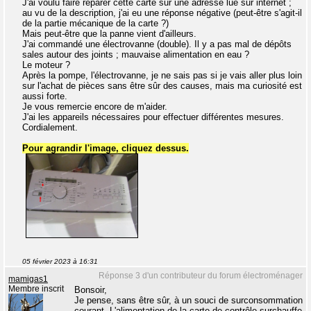
J'ai voulu faire réparer cette carte sur une adresse lue sur internet ;
au vu de la description, j'ai eu une réponse négative (peut-être s'agit-il
de la partie mécanique de la carte ?)
Mais peut-être que la panne vient d'ailleurs.
J'ai commandé une électrovanne (double). Il y a pas mal de dépôts
sales autour des joints ; mauvaise alimentation en eau ?
Le moteur ?
Après la pompe, l'électrovanne, je ne sais pas si je vais aller plus loin
sur l'achat de pièces sans être sûr des causes, mais ma curiosité est
aussi forte.
Je vous remercie encore de m'aider.
J'ai les appareils nécessaires pour effectuer différentes mesures.
Cordialement.
Pour agrandir l'image, cliquez dessus.
05 février 2023 à 16:31
Réponse 3 d'un contributeur du forum électroménager
mamigas1
Membre inscrit
Bonsoir,
Je pense, sans être sûr, à un souci de surconsommation
courant. L'alimentation de la carte de contrôle surchauffe