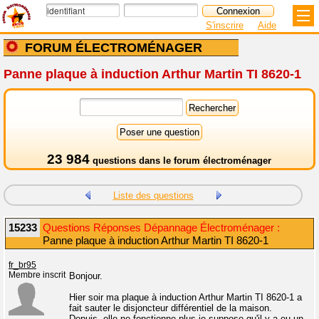
S'inscrire
Aide
FORUM ÉLECTROMÉNAGER
Panne plaque à induction Arthur Martin TI 8620-1
23 984
questions dans le
forum électroménager
Liste des questions
15233
Questions Réponses Dépannage Électroménager :
Panne plaque à induction Arthur Martin TI 8620-1
fr_br95
Membre inscrit
Bonjour.
Hier soir ma plaque à induction Arthur Martin TI 8620-1 a
fait sauter le disjoncteur différentiel de la maison.
Depuis, elle ne fonctionne plus je suppose qu'il y a eu un