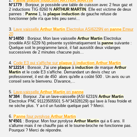
2.
Panne
plaque
induction
ARTHUR
MARTIN
N°1779
: Bonjour, je possède une table de cuisson avec 2 feux gaz et
2 inductions TIG 8260 N
ARTHUR
MARTIN
. Elle est victime de deux
pannes :
Panne
1, la
plaque
induction
de gauche refuse de
fonctionner (elle n'a que très peu servi...
3.
Lave vaisselle
Arthur
Martin
Electrolux ASI6229N en
panne
Erreur
20
N°14850
: Bonjour, Mon lave vaisselle
Arthur
Martin
Electrolux
(modèle ASI 6229 N) présente systématiquement la
panne
suivante :
Quelque soit le programme lancé, il fait aussitôt deux vidanges
successives de 2 minutes chacune puis...
4.
Code E3 qui s'affiche sur
plaque
à
induction
Arthur
Martin
N°12214
: Bonsoir, J'ai une
plaque
à
induction
de marque
Arthur
Martin
et le code E3 s'affiche. Demandant un devis chez un
professionnel, il est de 450  alors qu'elle a coûté 500 . Un avis ou un
conseil sera le bienvenu. D'avance,...
5.
Lave-vaisselle
Arthur
Martin
en
panne
N°384
: Bonjour. J'ai un lave-vaisselle (ASI 6231N
Arthur
Martin
Electrolux PNC 91123505501 S-N°34328129) qui lave à l'eau froide et
ne sèche plus. Y a-t-il un fusible quelque part ? Merci.
6.
Panne
four pyrolyse
Arthur
Martin
N°4501
: Bonjour. Mon four pyrolyse
Arthur
Martin
qui a 6 ans. Il
s'allume mais il ne chauffe pas et le tourne-broche ne fonctionne pas.
Pourquoi ? Merci de répondre.