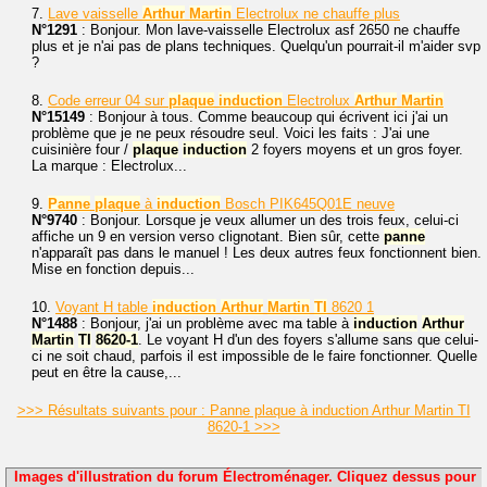
7.
Lave vaisselle
Arthur
Martin
Electrolux ne chauffe plus
N°1291
: Bonjour. Mon lave-vaisselle Electrolux asf 2650 ne chauffe
plus et je n'ai pas de plans techniques. Quelqu'un pourrait-il m'aider svp
?
8.
Code erreur 04 sur
plaque
induction
Electrolux
Arthur
Martin
N°15149
: Bonjour à tous. Comme beaucoup qui écrivent ici j'ai un
problème que je ne peux résoudre seul. Voici les faits : J'ai une
cuisinière four /
plaque
induction
2 foyers moyens et un gros foyer.
La marque : Electrolux...
9.
Panne
plaque
à
induction
Bosch PIK645Q01E neuve
N°9740
: Bonjour. Lorsque je veux allumer un des trois feux, celui-ci
affiche un 9 en version verso clignotant. Bien sûr, cette
panne
n'apparaît pas dans le manuel ! Les deux autres feux fonctionnent bien.
Mise en fonction depuis...
10.
Voyant H table
induction
Arthur
Martin
TI
8620 1
N°1488
: Bonjour, j'ai un problème avec ma table à
induction
Arthur
Martin
TI
8620-1
. Le voyant H d'un des foyers s'allume sans que celui-
ci ne soit chaud, parfois il est impossible de le faire fonctionner. Quelle
peut en être la cause,...
>>> Résultats suivants pour : Panne plaque à induction Arthur Martin TI
8620-1 >>>
Images d'illustration du forum Électroménager. Cliquez dessus pour