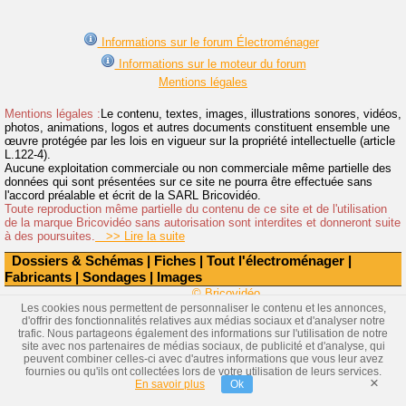
Informations sur le forum Électroménager
Informations sur le moteur du forum
Mentions légales
Mentions légales :
Le contenu, textes, images, illustrations sonores, vidéos,
photos, animations, logos et autres documents constituent ensemble une
œuvre protégée par les lois en vigueur sur la propriété intellectuelle (article
L.122-4).
Aucune exploitation commerciale ou non commerciale même partielle des
données qui sont présentées sur ce site ne pourra être effectuée sans
l'accord préalable et écrit de la SARL Bricovidéo.
Toute reproduction même partielle du contenu de ce site et de l'utilisation
de la marque Bricovidéo sans autorisation sont interdites et donneront suite
à des poursuites.
>> Lire la suite
Dossiers & Schémas
|
Fiches
|
Tout l'électroménager
|
Fabricants
|
Sondages
|
Images
© Bricovidéo
Les cookies nous permettent de personnaliser le contenu et les annonces,
d'offrir des fonctionnalités relatives aux médias sociaux et d'analyser notre
trafic. Nous partageons également des informations sur l'utilisation de notre
site avec nos partenaires de médias sociaux, de publicité et d'analyse, qui
peuvent combiner celles-ci avec d'autres informations que vous leur avez
fournies ou qu'ils ont collectées lors de votre utilisation de leurs services.
×
En savoir plus
Ok