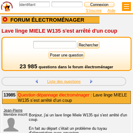
S'inscrire
Aide
FORUM ÉLECTROMÉNAGER
Lave linge MIELE W135 s'est arrêté d'un coup
23 985
questions dans le
forum électroménager
Liste des questions
13985
Question dépannage électroménager :
Lave linge MIELE
W135 s'est arrêté d'un coup
Jean-Pierre
Membre inscrit
Bonjour, j'ai un lave linge Miele W135 qui s'est arrêté d'un
coup.
En fait au départ c'était un problème du tuyau
d'alimentation avec aquastop.