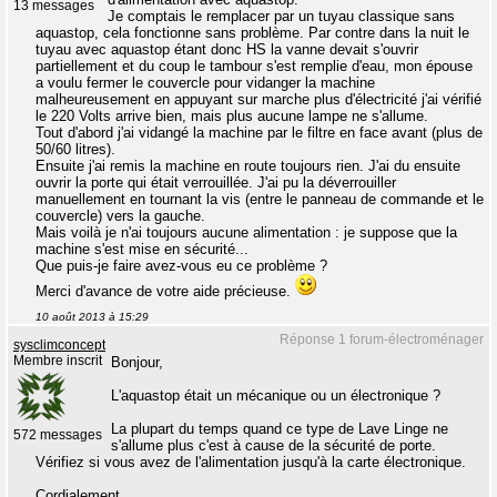
13 messages
Je comptais le remplacer par un tuyau classique sans
aquastop, cela fonctionne sans problème. Par contre dans la nuit le
tuyau avec aquastop étant donc HS la vanne devait s'ouvrir
partiellement et du coup le tambour s'est remplie d'eau, mon épouse
a voulu fermer le couvercle pour vidanger la machine
malheureusement en appuyant sur marche plus d'électricité j'ai vérifié
le 220 Volts arrive bien, mais plus aucune lampe ne s'allume.
Tout d'abord j'ai vidangé la machine par le filtre en face avant (plus de
50/60 litres).
Ensuite j'ai remis la machine en route toujours rien. J'ai du ensuite
ouvrir la porte qui était verrouillée. J'ai pu la déverrouiller
manuellement en tournant la vis (entre le panneau de commande et le
couvercle) vers la gauche.
Mais voilà je n'ai toujours aucune alimentation : je suppose que la
machine s'est mise en sécurité...
Que puis-je faire avez-vous eu ce problème ?
Merci d'avance de votre aide précieuse.
10 août 2013 à 15:29
Réponse 1 forum-électroménager
sysclimconcept
Membre inscrit
Bonjour,
L'aquastop était un mécanique ou un électronique ?
La plupart du temps quand ce type de Lave Linge ne
572 messages
s'allume plus c'est à cause de la sécurité de porte.
Vérifiez si vous avez de l'alimentation jusqu'à la carte électronique.
Cordialement.