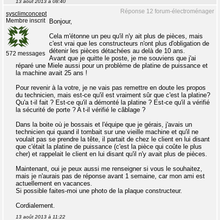
13 août 2013 à 08:40
Réponse 12 forum-électroménager
sysclimconcept
Membre inscrit
Bonjour,
Cela m'étonne un peu qu'il n'y ait plus de pièces, mais
c'est vrai que les constructeurs n'ont plus d'obligation de
détenir les pièces détachées au delà de 10 ans.
572 messages
Avant que je quitte le poste, je me souviens que j'ai
réparé une Miele aussi pour un problème de platine de puissance et
la machine avait 25 ans !
Pour revenir à la votre, je ne vais pas remettre en doute les propos
du technicien, mais est-ce qu'il est vraiment sûr que c'est la platine?
Qu'a t-il fait ? Est-ce qu'il a démonté la platine ? Est-ce qu'il a vérifié
la sécurité de porte ? A t-il vérifié le câblage ?
Dans la boite où je bossais et l'équipe que je gérais, j'avais un
technicien qui quand il tombait sur une vieille machine et qu'il ne
voulait pas se prendre la tête, il partait de chez le client en lui disant
que c'était la platine de puissance (c'est la pièce qui coûte le plus
cher) et rappelait le client en lui disant qu'il n'y avait plus de pièces.
Maintenant, oui je peux aussi me renseigner si vous le souhaitez,
mais je n'aurais pas de réponse avant 1 semaine, car mon ami est
actuellement en vacances.
Si possible faites-moi une photo de la plaque constructeur.
Cordialement.
13 août 2013 à 11:22