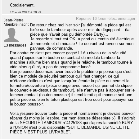
Cordialement.
13 août 2013 à 18:41
Réponse 16 forum-électroménager
Jean-Pierre
Membre inscrit
De retour chez moi hier soir j'ai démonté la pièce qui est
fixée sur le tambour après avoir mis du dégrippant... (la
pièce que n'avait pas pu démontée Darty)...
Je regarde si tout est OK, a priori oui continuité électrique.
Je remonte et oh miracle ! Le courant est revenu sur mon
13 messages
panneau de commande.
Par contre ce n'est pas encore gagné !!! Au niveau de la sécurité
quand j'appuie sur le bouton de contact du module tambour la
machine s'allume bien mais quand je le relâche, le tambour tourne à
vide alors qu'il n'y a pas de programme lancé...
Bon je pense désormais avoir trouvé le problème je pense que c'est
bien ce module de sécurité tambour qu'il faut changer, ce qui
m'étonne d'ailleurs c'est que lorsqu'on écarte la pièce qui permet la
fermeture/ouverture (pièce orange avec ressort qui permet de clipser
le couvercle au-dessus du tambour), elle n'arrive pas à appuyer sur le
fameux contact (bouton poussoir) il semblerait qu'il manque soit une
petite pièce ou bien le téton plastique est trop court pour appuyer sur
le bouton poussoir.
Voilà j'espère trouver toute la pièce et normalement je devrais pouvoir
réparer du moins je l'espère, car mon épouse désespère ;-). Il s'agirait
de la SÉCURITÉ TAMBOUR n°4125183 qui d'après la société BUSY
à l'UNION n'est plus disponible "SUITE DEMANDE USINE CETTE
PIÈCE N EST PLUS LIVRABLE".