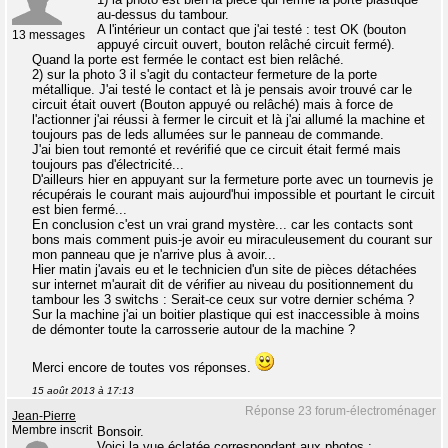
au-dessus du tambour.
A l'intérieur un contact que j'ai testé : test OK (bouton
13 messages
appuyé circuit ouvert, bouton relâché circuit fermé).
Quand la porte est fermée le contact est bien relâché.
2) sur la photo 3 il s'agit du contacteur fermeture de la porte
métallique. J'ai testé le contact et là je pensais avoir trouvé car le
circuit était ouvert (Bouton appuyé ou relâché) mais à force de
l'actionner j'ai réussi à fermer le circuit et là j'ai allumé la machine et
toujours pas de leds allumées sur le panneau de commande.
J'ai bien tout remonté et revérifié que ce circuit était fermé mais
toujours pas d'électricité...
D'ailleurs hier en appuyant sur la fermeture porte avec un tournevis je
récupérais le courant mais aujourd'hui impossible et pourtant le circuit
est bien fermé...
En conclusion c'est un vrai grand mystère... car les contacts sont
bons mais comment puis-je avoir eu miraculeusement du courant sur
mon panneau que je n'arrive plus à avoir...
Hier matin j'avais eu et le technicien d'un site de pièces détachées
sur internet m'aurait dit de vérifier au niveau du positionnement du
tambour les 3 switchs : Serait-ce ceux sur votre dernier schéma ?
Sur la machine j'ai un boitier plastique qui est inaccessible à moins
de démonter toute la carrosserie autour de la machine ?
Merci encore de toutes vos réponses.
15 août 2013 à 17:13
Réponse 23 forum-électroménager
Jean-Pierre
Membre inscrit
Bonsoir.
Voici la vue éclatée correspondant aux photos :