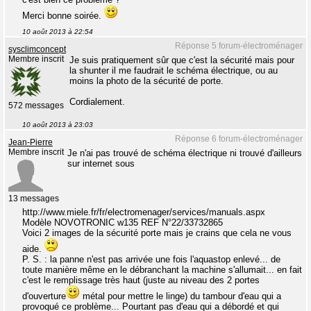
Merci bonne soirée.
10 août 2013 à 22:54
Réponse 5 forum-électroménager
sysclimconcept
Membre inscrit
Je suis pratiquement sûr que c'est la sécurité mais pour
la shunter il me faudrait le schéma électrique, ou au
moins la photo de la sécurité de porte.
Cordialement.
572 messages
10 août 2013 à 23:03
Réponse 6 forum-électroménager
Jean-Pierre
Membre inscrit
Je n'ai pas trouvé de schéma électrique ni trouvé d'ailleurs
sur internet sous
13 messages
http://www.miele.fr/fr/electromenager/services/manuals.aspx
Modèle NOVOTRONIC w135 REF N°22/33732865
Voici 2 images de la sécurité porte mais je crains que cela ne vous
aide.
P. S. : la panne n'est pas arrivée une fois l'aquastop enlevé... de
toute manière même en le débranchant la machine s'allumait... en fait
c'est le remplissage très haut (juste au niveau des 2 portes
d'ouverture
métal pour mettre le linge) du tambour d'eau qui a
provoqué ce problème... Pourtant pas d'eau qui a débordé et qui