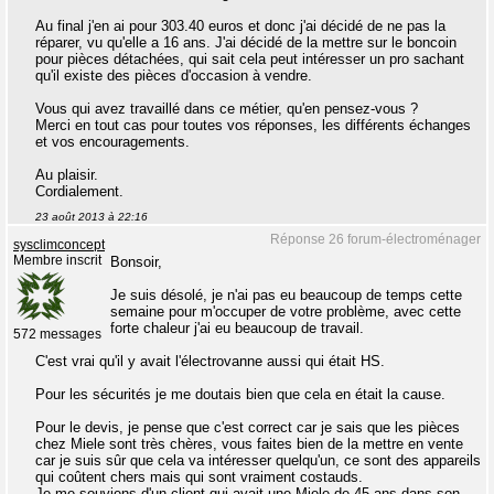
Au final j'en ai pour 303.40 euros et donc j'ai décidé de ne pas la
réparer, vu qu'elle a 16 ans. J'ai décidé de la mettre sur le boncoin
pour pièces détachées, qui sait cela peut intéresser un pro sachant
qu'il existe des pièces d'occasion à vendre.
Vous qui avez travaillé dans ce métier, qu'en pensez-vous ?
Merci en tout cas pour toutes vos réponses, les différents échanges
et vos encouragements.
Au plaisir.
Cordialement.
23 août 2013 à 22:16
Réponse 26 forum-électroménager
sysclimconcept
Membre inscrit
Bonsoir,
Je suis désolé, je n'ai pas eu beaucoup de temps cette
semaine pour m'occuper de votre problème, avec cette
forte chaleur j'ai eu beaucoup de travail.
572 messages
C'est vrai qu'il y avait l'électrovanne aussi qui était HS.
Pour les sécurités je me doutais bien que cela en était la cause.
Pour le devis, je pense que c'est correct car je sais que les pièces
chez Miele sont très chères, vous faites bien de la mettre en vente
car je suis sûr que cela va intéresser quelqu'un, ce sont des appareils
qui coûtent chers mais qui sont vraiment costauds.
Je me souviens d'un client qui avait une Miele de 45 ans dans son