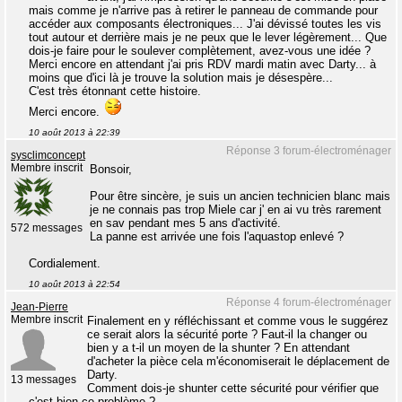
mais comme je n'arrive pas à retirer le panneau de commande pour
accéder aux composants électroniques... J'ai dévissé toutes les vis
tout autour et derrière mais je ne peux que le lever légèrement... Que
dois-je faire pour le soulever complètement, avez-vous une idée ?
Merci encore en attendant j'ai pris RDV mardi matin avec Darty... à
moins que d'ici là je trouve la solution mais je désespère...
C'est très étonnant cette histoire.
Merci encore.
10 août 2013 à 22:39
Réponse 3 forum-électroménager
sysclimconcept
Membre inscrit
Bonsoir,
Pour être sincère, je suis un ancien technicien blanc mais
je ne connais pas trop Miele car j' en ai vu très rarement
en sav pendant mes 5 ans d'activité.
572 messages
La panne est arrivée une fois l'aquastop enlevé ?
Cordialement.
10 août 2013 à 22:54
Réponse 4 forum-électroménager
Jean-Pierre
Membre inscrit
Finalement en y réfléchissant et comme vous le suggérez
ce serait alors la sécurité porte ? Faut-il la changer ou
bien y a t-il un moyen de la shunter ? En attendant
d'acheter la pièce cela m'économiserait le déplacement de
Darty.
13 messages
Comment dois-je shunter cette sécurité pour vérifier que
c'est bien ce problème ?