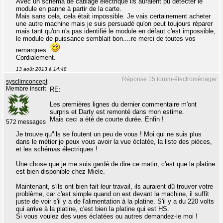
Avec un schéma de câblage électrique ils auraient pu détecter le
module en panne à partir de la carte.
Mais sans cela, cela était impossible. Je vais certainement acheter
une autre machine mais je suis persuadé qu'on peut toujours réparer
mais tant qu'on n'a pas identifié le module en défaut c'est impossible,
le module de puissance semblait bon....re merci de toutes vos
remarques.
Cordialement.
13 août 2013 à 14:48
Réponse 15 forum-électroménager
sysclimconcept
Membre inscrit
RE:
Les premières lignes du dernier commentaire m'ont
surpris et Darty est remonté dans mon estime.
Mais ceci a été de courte durée. Enfin !
572 messages
Je trouve qu"ils se foutent un peu de vous ! Moi qui ne suis plus
dans le métier je peux vous avoir la vue éclatée, la liste des pièces,
et les schémas électriques !
Une chose que je me suis gardé de dire ce matin, c'est que la platine
est bien disponible chez Miele.
Maintenant, s'ils ont bien fait leur travail, ils auraient dû trouver votre
problème, car c'est simple quand on est devant la machine, il suffit
juste de voir s'il y a de l'alimentation à la platine. S'il y a du 220 volts
qui arrive à la platine, c'est bien la platine qui est HS.
Si vous voulez des vues éclatées ou autres demandez-le moi !