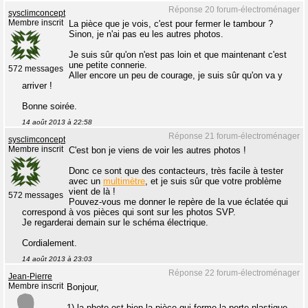
Réponse 20 forum-électroménager
sysclimconcept
Membre inscrit
La pièce que je vois, c'est pour fermer le tambour ?
Sinon, je n'ai pas eu les autres photos.
Je suis sûr qu'on n'est pas loin et que maintenant c'est
une petite connerie.
572 messages
Aller encore un peu de courage, je suis sûr qu'on va y
arriver !
Bonne soirée.
14 août 2013 à 22:58
Réponse 21 forum-électroménager
sysclimconcept
Membre inscrit
C'est bon je viens de voir les autres photos !
Donc ce sont que des contacteurs, très facile à tester
avec un
multimètre
, et je suis sûr que votre problème
vient de là !
572 messages
Pouvez-vous me donner le repère de la vue éclatée qui
correspond à vos pièces qui sont sur les photos SVP.
Je regarderai demain sur le schéma électrique.
Cordialement.
14 août 2013 à 23:03
Réponse 22 forum-électroménager
Jean-Pierre
Membre inscrit
Bonjour,
1) la photo est bien la pièce qui ferme la porte plastique