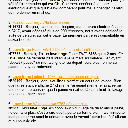
vérifié l'alimentation qui est OK. Comment accéder à la carte
électronique et quelqu'un est-il compétent pour me la changer ? Merci
de me donner un mail de...
3.
Panne
lave
-
linge
Whirlpool 6 sens
N°16731
: Bonjour, La question d'origine, sur le forum électroménager
n°5217, ayant dépassé plus de 200 réponses, nous avons déplacé la
suite de ce sujet sur cette page. La première partie est consultable en
suivant ce lien :...
4.
Lave
linge
Faure FWG 3136 démarre et s'arrête aussitôt
N°7732
: Bonsoir, J'ai un
lave
linge
Faure FWG 3136 qui a 2 ans. Ce
lave
linge
ne démarre plus lorsque je le mets en service. Le voyant
"départ / pause" se met à clignoter au départ, puis plus rien ne se
passe, le voyant redevient...
5.
Lave
-
linge
Laden FL1466 s'arrête en cours de cycle
N°20199
: Bonjour, Mon
lave
linge
s'arrête en cours de lavage. Bien
que la résistance affiche 27 ohms, je l'ai quand même remplacée par
une neuve. Je pensais que la panne venait de là car à froid, le lavage
fonctionne, pareil pour...
6.
Lave
Linge
Whirlpool awo 9763 démarre plus
N°987
: Mon
lave
linge
Whirlpool awo 9763, âgé de deux ans à peine,
ne démarre plus, c'est à dire que la porte se ferme bien mais n'importe
quel programme semble démarrer avec le voyant "porte fermée" allumé
et au bout de dix...