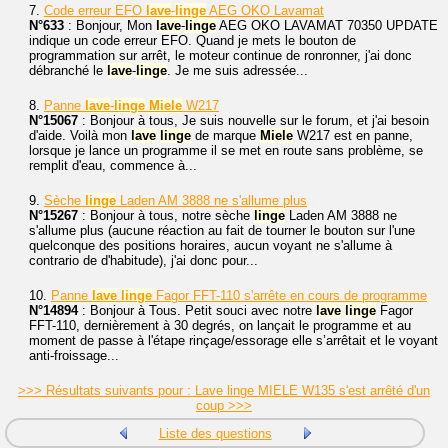
7.
Code erreur EFO
lave
-
linge
AEG OKO Lavamat
N°633
: Bonjour, Mon
lave
-
linge
AEG OKO LAVAMAT 70350 UPDATE
indique un code erreur EFO. Quand je mets le bouton de
programmation sur arrêt, le moteur continue de ronronner, j'ai donc
débranché le
lave
-
linge
. Je me suis adressée...
8.
Panne
lave
-
linge
Miele
W217
N°15067
: Bonjour à tous, Je suis nouvelle sur le forum, et j'ai besoin
d'aide. Voilà mon
lave
linge
de marque
Miele
W217 est en panne,
lorsque je lance un programme il se met en route sans problème, se
remplit d'eau, commence à...
9.
Sèche
linge
Laden AM 3888 ne s'allume plus
N°15267
: Bonjour à tous, notre sèche
linge
Laden AM 3888 ne
s'allume plus (aucune réaction au fait de tourner le bouton sur l'une
quelconque des positions horaires, aucun voyant ne s'allume à
contrario de d'habitude), j'ai donc pour...
10.
Panne
lave
linge
Fagor FFT-110 s'arrête en cours de programme
N°14894
: Bonjour à Tous. Petit souci avec notre
lave
linge
Fagor
FFT-110, dernièrement à 30 degrés, on lançait le programme et au
moment de passe à l'étape rinçage/essorage elle s’arrêtait et le voyant
anti-froissage...
>>> Résultats suivants pour : Lave linge MIELE W135 s'est arrêté d'un
coup >>>
Liste des questions