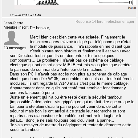
13 août 2013 à 11:46
Réponse 14 forum-électroménager
Jean-Pierre
Membre inscrit
Re bonjour,
Merci bien c'est bien cette vue éclatée. Finalement le
technicien après m'avoir indiqué par téléphone que c'était
le module de puissance, il m'a rappelé en me disant que
13 messages
c'était bizarre mon histoire et finalement il est venu avec
son Directeur technique. Ils ont démonté et testé quelques
composants... Le problème il n'avait pas de schéma de câblage
électrique qui soi-disant chez MIELE est mis sous plastique derrière
le panneau de commande à l'intérieur de la machine...
Dans son PC il n'avait pas accès non plus au schéma de câblage
électrique du modèle W135, un comble et donc ils ont testé différents
modules. Ils ont regardé la W140 mais c'est pas le même câblage.
Apparemment dans ce qu'ils ont testé tout semblait fonctionner y
compris la sécurité porte.
Juste un élément qui n'a pu être testé c'est la sécurité tambour
(impossible à démonter : vis grippée) ce qui me fait dire que vu que le
tambour a été plein d'eau la panne pourrait venir donc de cette
sécurité mais bon ils ont arrêté à ce stade leur recherche et sont
repartis sans diagnostiquer le problème et mettre le doigt sur le
défaut... donc je ne sais toujours pas d'où vient la panne...
Je vais essayer de mettre du dégrippant et tenter de démonter cette
sécurité tambour.