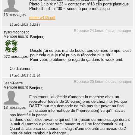
Photo 1 : p 4: n° 23 = contact et n°18 clip porte plastique
Photo 3 : p1 : n°30 = sécurité porte métallique
13 messages
miele w135.pdf
15 août 2013 à 22:34
Réponse 24 forum-électroménager
sysclimconcept
Membre inscrit
Bonjour,
Désolé j'ai eu pas mal de boulot ces derniers temps, c'est
pour cela que je n'ai pu vous répondre plus tôt !
572 messages
Pour votre problème, je regarde ça dans le week-end.
Cordialement.
17 août 2013 à 11:40
Réponse 25 forum-électroménager
Jean-Pierre
Membre inscrit
Bonjour,
Finalement j'ai décidé d'amener la machine chez un
réparateur (devis de 30 euros) près de chez moi (vu que
DARTY sur ma demande ne m'a pas fait payer au final,
13 messages
annulation informatique de l'intervention) vu qu'il n'avait
pas identifié la panne...
Et donc c'est l'électrovanne qui est HS (raison du remplissage durant
la nuit du tambour (clapet semi ouvert et qui ne fonctionnait plus).
Quant à l'absence de courant il s'agit d'une sécurité au niveau de 2
inter de sécu tambour à changer...