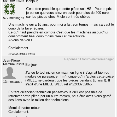
Membre inscrit
Bonjour,
C'est bien probable que cette pièce soit HS ! Pour le prix
je pense que vous allez en avoir pour plus de 200 euro,
car les pièces chez Miele sont très chères.
572 messages
Une machine qui a 16 ans, pour moi a fait son temps, mais ça vaut le
coup de la faire réparer.
Ce qu'il faut prendre en compte c'est que les machines aujourd'hui
consomment beaucoup moins d'eau et d'électricité.
A vous de voir !
Cordialement.
13 août 2013 à 01:00
Réponse 11 forum-électroménager
Jean-Pierre
Membre inscrit
Bonjour.
J'ai eu le technicien ce matin en ligne il s'agirait bien du
module de puissance. Il m'indique qu'il n'a plus cette pièce
(MIELE ne garderait que les pièces pendant 10 ans !). Il
13 messages
s'agit d'une MIELE W135 ref n°22/33732865.
En tant qu'ancien technicien pensez-vous qu'il est possible de
retrouver cette pièce par un autre moyen, peut-être avez-vous gardé
des liens avec le milieu des techniciens.
Merci de votre retour.
Cordialement.