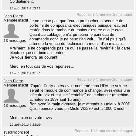
Cordialement.
11 août 2013 à 15:39
Réponse 8 forum-électroménager
Jean-Pierre
Membre inscrit
Je ne pense pas que l'eau a pu toucher la sécurité de
porte, ni de composants électroniques puisque l'eau est
restée dans le tambour du moins c'est ce que je crois...
Quant au câblage je n'ai pu retirer le panneau de
commande donc je ne peux rien voir... Je n'ai plus qu'à
13 messages
attendre la venue du technicien à moins d'un miracle...
Vraiment je ne comprends pas ce qui se passe j'ai revérifié : la carte
électronique est bien alimentée...
Je vous tiendrai au courant.
Merci en tout cas de vos réponses...
11 août 2013 à 21:46
Réponse 9 forum-électroménager
Jean-Pierre
Membre inscrit
D'après Darty après avoir confirmé mon RDV ce soir ce
serait le module de commande à changer, avez-vous une
idée du prix et est- ce "rentable" de le changer (machine
achetée en 1997 soit 16 ans).
Bon avec la main d’œuvre, je m'attends au mieux à 200€.
13 messages
Qu'en pensez-vous un Miele W3370 est à 1000 € neuf.
Merci bien de votre avis.
12 août 2013 à 18:29
Réponse 10 forum-électroménager
sysclimconcept