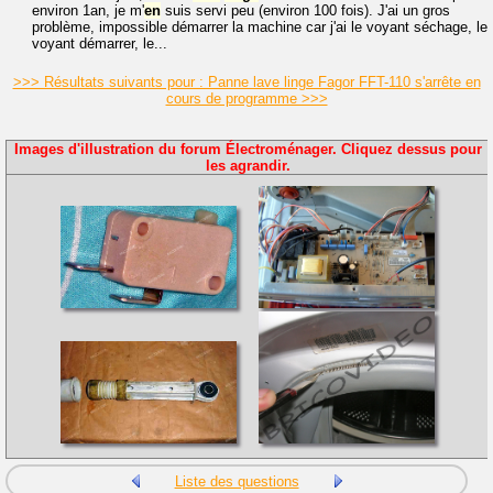
environ 1an, je m'
en
suis servi peu (environ 100 fois). J'ai un gros
problème, impossible démarrer la machine car j'ai le voyant séchage, le
voyant démarrer, le...
>>> Résultats suivants pour : Panne lave linge Fagor FFT-110 s'arrête en
cours de programme >>>
Images d'illustration du forum Électroménager. Cliquez dessus pour
les agrandir.
Liste des questions