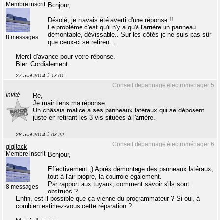
Membre inscrit
Bonjour,
Désolé, je n'avais été averti d'une réponse !!
Le problème c'est qu'il n'y a qu'à l'arrière un panneau
démontable, dévissable.. Sur les côtés je ne suis pas sûr
8 messages
que ceux-ci se retirent...
Merci d'avance pour votre réponse.
Bien Cordialement.
27 avril 2014 à 13:01
Conseil dépannage électroménager 5
Invité
Re,
Je maintiens ma réponse.
Un châssis malice a ses panneaux latéraux qui se déposent
juste en retirant les 3 vis situées à l'arrière.
28 avril 2014 à 08:22
Conseil dépannage électroménager 6
gigijack
Membre inscrit
Bonjour,
Effectivement ;) Après démontage des panneaux latéraux,
tout à l'air propre, la courroie également.
Par rapport aux tuyaux, comment savoir s'ils sont
8 messages
obstrués ?
Enfin, est-il possible que ça vienne du programmateur ? Si oui, à
combien estimez-vous cette réparation ?