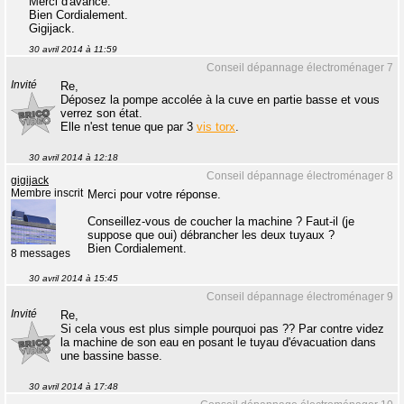
Merci d'avance.
Bien Cordialement.
Gigijack.
30 avril 2014 à 11:59
Conseil dépannage électroménager 7
Invité
Re,
Déposez la pompe accolée à la cuve en partie basse et vous
verrez son état.
Elle n'est tenue que par 3
vis torx
.
30 avril 2014 à 12:18
Conseil dépannage électroménager 8
gigijack
Membre inscrit
Merci pour votre réponse.
Conseillez-vous de coucher la machine ? Faut-il (je
suppose que oui) débrancher les deux tuyaux ?
Bien Cordialement.
8 messages
30 avril 2014 à 15:45
Conseil dépannage électroménager 9
Invité
Re,
Si cela vous est plus simple pourquoi pas ?? Par contre videz
la machine de son eau en posant le tuyau d'évacuation dans
une bassine basse.
30 avril 2014 à 17:48