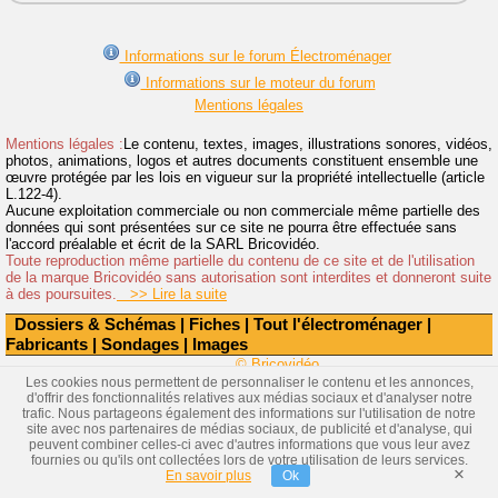
Informations sur le forum Électroménager
Informations sur le moteur du forum
Mentions légales
Mentions légales :
Le contenu, textes, images, illustrations sonores, vidéos,
photos, animations, logos et autres documents constituent ensemble une
œuvre protégée par les lois en vigueur sur la propriété intellectuelle (article
L.122-4).
Aucune exploitation commerciale ou non commerciale même partielle des
données qui sont présentées sur ce site ne pourra être effectuée sans
l'accord préalable et écrit de la SARL Bricovidéo.
Toute reproduction même partielle du contenu de ce site et de l'utilisation
de la marque Bricovidéo sans autorisation sont interdites et donneront suite
à des poursuites.
>> Lire la suite
Dossiers & Schémas
|
Fiches
|
Tout l'électroménager
|
Fabricants
|
Sondages
|
Images
© Bricovidéo
Les cookies nous permettent de personnaliser le contenu et les annonces,
d'offrir des fonctionnalités relatives aux médias sociaux et d'analyser notre
trafic. Nous partageons également des informations sur l'utilisation de notre
site avec nos partenaires de médias sociaux, de publicité et d'analyse, qui
peuvent combiner celles-ci avec d'autres informations que vous leur avez
fournies ou qu'ils ont collectées lors de votre utilisation de leurs services.
×
En savoir plus
Ok