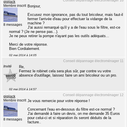
Conseil dépannage électroménager 10
gigijack
Membre inscrit
Bonjour,
Excusez mon ignorance, pas du tout bricoleur, mais faut-il
fermer l'arrivée d'eau pour effectuer la vidange de la
machine ?
8 messages
J'ai aussi remarqué qu'il y a de l'eau sous le filtre, est-ce
normal ? (Je ne pense pas...).
Je ne peux retirer la pompe n'ayant pas les outils adéquats...
Merci de votre réponse.
Bien Cordialement.
02 mai 2014 à 14:05
Conseil dépannage électroménager 11
Invité
Re,
Fermez le robinet cela sera plus sûr, par contre vu votre
absence d'outillage, laissez faire un ami bricoleur ou un pro.
02 mai 2014 à 14:57
Conseil dépannage électroménager 12
gigijack
Membre inscrit
Je vous remercie pour votre réponse !
Concernant l'eau en-dessous du filtre est-ce normal ?
J'ai demandé à faire un devis, on me demande 35 Euros
pour celui-ci et si réparation ils seront déduits de la
8 messages
facture..