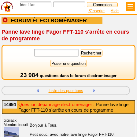
S'inscrire
Aide
FORUM ÉLECTROMÉNAGER
Panne lave linge Fagor FFT-110 s'arrête en cours
de programme
23 984
questions dans le
forum électroménager
Liste des questions
14894
Question dépannage électroménager :
Panne lave linge
Fagor FFT-110 s'arrête en cours de programme
gigijack
Membre inscrit
Bonjour à Tous.
Petit souci avec notre lave linge Fagor FFT-110,