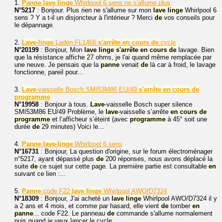
1.
Panne
lave
linge
Whirlpool 6 sens ne s'allume plus
N°5217
: Bonjour. Plus rien ne s'allume sur mon
lave
linge
Whirlpool 6
sens ? Y a t-il un disjoncteur à l'intérieur ? Merci
de
vos conseils pour
le dépannage.
2.
Lave
-
linge
Laden FL1466
s'arrête
en
cours
de
cycle
N°20199
: Bonjour, Mon
lave
linge
s'arrête
en
cours
de
lavage. Bien
que la résistance affiche 27 ohms, je l'ai quand même remplacée par
une neuve. Je pensais que la
panne
venait
de
là car à froid, le lavage
fonctionne, pareil pour...
3.
Lave
-vaisselle Bosch SMI53M86 EU/49
s'arrête
en
cours
de
programme
N°19958
: Bonjour à tous.
Lave
-vaisselle Bosch super silence
SMI53M86 EU/49 Problème, le
lave
-vaisselle s’arrête
en
cours
de
programme
et l’afficheur s’éteint (avec
programme
à 45° soit une
durée
de
29 minutes) Voici le...
4.
Panne
lave
-
linge
Whirlpool 6 sens
N°16731
: Bonjour, La question d'origine, sur le forum électroménager
n°5217, ayant dépassé plus
de
200 réponses, nous avons déplacé la
suite
de
ce sujet sur cette page. La première partie est consultable
en
suivant ce lien :...
5.
Panne
code F22
lave
linge
Whirlpool AWO/D7324
N°18309
: Bonjour, J'ai acheté un
lave
linge
Whirlpool AWO/D7324 il y
a 2 ans et 4 mois, et comme par hasard, elle vient
de
tomber
en
panne
... code F22. Le panneau
de
commande s'allume normalement
puis quand je veux lancer le cycle...