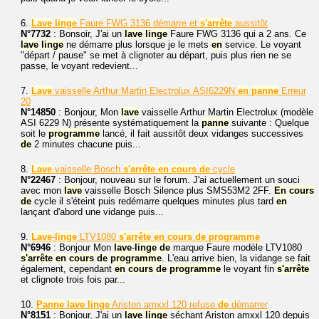
6.
Lave
linge
Faure FWG 3136 démarre et
s'arrête
aussitôt
N°7732
: Bonsoir, J'ai un
lave
linge
Faure FWG 3136 qui a 2 ans. Ce
lave
linge
ne démarre plus lorsque je le mets
en
service. Le voyant
"départ / pause" se met à clignoter au départ, puis plus rien ne se
passe, le voyant redevient...
7.
Lave
vaisselle Arthur Martin Electrolux ASI6229N
en
panne
Erreur
20
N°14850
: Bonjour, Mon
lave
vaisselle Arthur Martin Electrolux (modèle
ASI 6229 N) présente systématiquement la
panne
suivante : Quelque
soit le
programme
lancé, il fait aussitôt deux vidanges successives
de
2 minutes chacune puis...
8.
Lave
vaisselle Bosch
s'arrête
en
cours
de
cycle
N°22467
: Bonjour, nouveau sur le forum. J'ai actuellement un souci
avec mon
lave
vaisselle Bosch Silence plus SMS53M2 2FF.
En
cours
de
cycle il s'éteint puis redémarre quelques minutes plus tard
en
lançant d'abord une vidange puis...
9.
Lave
-
linge
LTV1080
s'arrête
en
cours
de
programme
N°6946
: Bonjour Mon
lave
-
linge
de
marque Faure modèle LTV1080
s'arrête
en
cours
de
programme
. L'eau arrive bien, la vidange se fait
également, cependant
en
cours
de
programme
le voyant fin
s'arrête
et clignote trois fois par...
10.
Panne
lave
linge
Ariston amxxl 120 refuse
de
démarrer
N°8151
: Bonjour, J'ai un
lave
linge
séchant Ariston amxxl 120 depuis