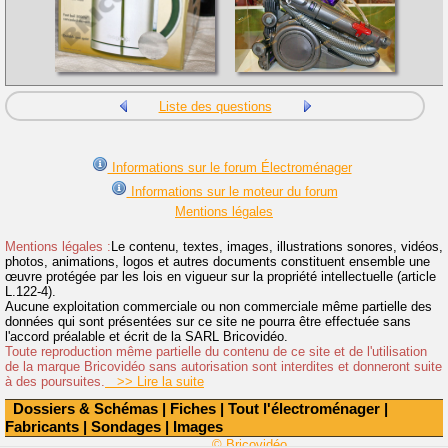
Liste des questions
Informations sur le forum Électroménager
Informations sur le moteur du forum
Mentions légales
Mentions légales :
Le contenu, textes, images, illustrations sonores, vidéos,
photos, animations, logos et autres documents constituent ensemble une
œuvre protégée par les lois en vigueur sur la propriété intellectuelle (article
L.122-4).
Aucune exploitation commerciale ou non commerciale même partielle des
données qui sont présentées sur ce site ne pourra être effectuée sans
l'accord préalable et écrit de la SARL Bricovidéo.
Toute reproduction même partielle du contenu de ce site et de l'utilisation
de la marque Bricovidéo sans autorisation sont interdites et donneront suite
à des poursuites.
>> Lire la suite
Dossiers & Schémas
|
Fiches
|
Tout l'électroménager
|
Fabricants
|
Sondages
|
Images
© Bricovidéo