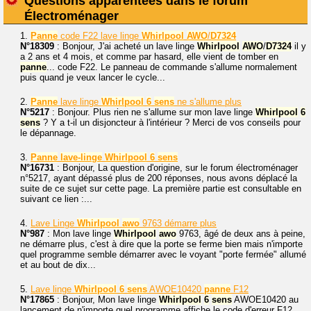
Questions apparentées dans le forum
Électroménager
1.
Panne
code F22 lave linge
Whirlpool
AWO
/
D7324
N°18309
: Bonjour, J'ai acheté un lave linge
Whirlpool
AWO
/
D7324
il y
a 2 ans et 4 mois, et comme par hasard, elle vient de tomber en
panne
... code F22. Le panneau de commande s'allume normalement
puis quand je veux lancer le cycle...
2.
Panne
lave linge
Whirlpool
6
sens
ne s'allume plus
N°5217
: Bonjour. Plus rien ne s'allume sur mon lave linge
Whirlpool
6
sens
? Y a t-il un disjoncteur à l'intérieur ? Merci de vos conseils pour
le dépannage.
3.
Panne
lave-linge
Whirlpool
6
sens
N°16731
: Bonjour, La question d'origine, sur le forum électroménager
n°5217, ayant dépassé plus de 200 réponses, nous avons déplacé la
suite de ce sujet sur cette page. La première partie est consultable en
suivant ce lien :...
4.
Lave Linge
Whirlpool
awo
9763 démarre plus
N°987
: Mon lave linge
Whirlpool
awo
9763, âgé de deux ans à peine,
ne démarre plus, c'est à dire que la porte se ferme bien mais n'importe
quel programme semble démarrer avec le voyant "porte fermée" allumé
et au bout de dix...
5.
Lave linge
Whirlpool
6
sens
AWOE10420
panne
F12
N°17865
: Bonjour, Mon lave linge
Whirlpool
6
sens
AWOE10420 au
lancement de n'importe quel programme affiche le code d'erreur F12,