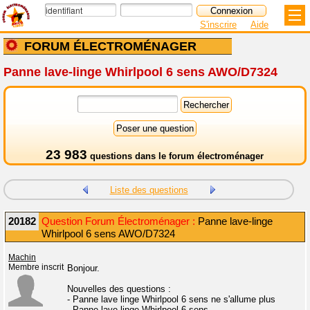
S'inscrire
Aide
FORUM ÉLECTROMÉNAGER
Panne lave-linge Whirlpool 6 sens AWO/D7324
23 983
questions dans le
forum électroménager
Liste des questions
20182
Question Forum Électroménager :
Panne lave-linge
Whirlpool 6 sens AWO/D7324
Machin
Membre inscrit
Bonjour.
Nouvelles des questions :
- Panne lave linge Whirlpool 6 sens ne s'allume plus
- Panne lave-linge Whirlpool 6 sens