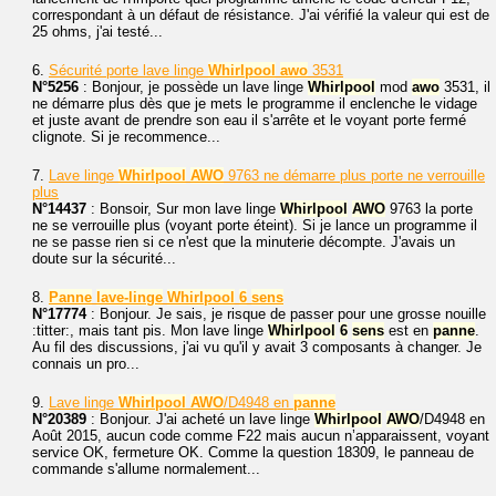
correspondant à un défaut de résistance. J'ai vérifié la valeur qui est de
25 ohms, j'ai testé...
6.
Sécurité porte lave linge
Whirlpool
awo
3531
N°5256
: Bonjour, je possède un lave linge
Whirlpool
mod
awo
3531, il
ne démarre plus dès que je mets le programme il enclenche le vidage
et juste avant de prendre son eau il s'arrête et le voyant porte fermé
clignote. Si je recommence...
7.
Lave linge
Whirlpool
AWO
9763 ne démarre plus porte ne verrouille
plus
N°14437
: Bonsoir, Sur mon lave linge
Whirlpool
AWO
9763 la porte
ne se verrouille plus (voyant porte éteint). Si je lance un programme il
ne se passe rien si ce n'est que la minuterie décompte. J'avais un
doute sur la sécurité...
8.
Panne
lave-linge
Whirlpool
6
sens
N°17774
: Bonjour. Je sais, je risque de passer pour une grosse nouille
:titter:, mais tant pis. Mon lave linge
Whirlpool
6
sens
est en
panne
.
Au fil des discussions, j'ai vu qu'il y avait 3 composants à changer. Je
connais un pro...
9.
Lave linge
Whirlpool
AWO
/D4948 en
panne
N°20389
: Bonjour. J'ai acheté un lave linge
Whirlpool
AWO
/D4948 en
Août 2015, aucun code comme F22 mais aucun n’apparaissent, voyant
service OK, fermeture OK. Comme la question 18309, le panneau de
commande s'allume normalement...