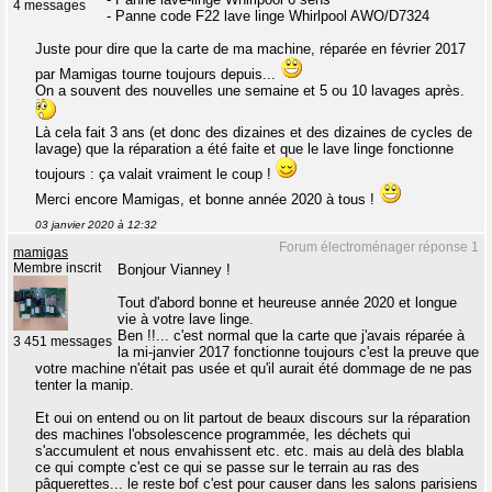
4 messages
- Panne code F22 lave linge Whirlpool AWO/D7324
Juste pour dire que la carte de ma machine, réparée en février 2017
par Mamigas tourne toujours depuis...
On a souvent des nouvelles une semaine et 5 ou 10 lavages après.
Là cela fait 3 ans (et donc des dizaines et des dizaines de cycles de
lavage) que la réparation a été faite et que le lave linge fonctionne
toujours : ça valait vraiment le coup !
Merci encore Mamigas, et bonne année 2020 à tous !
03 janvier 2020 à 12:32
Forum électroménager réponse 1
mamigas
Membre inscrit
Bonjour Vianney !
Tout d'abord bonne et heureuse année 2020 et longue
vie à votre lave linge.
Ben !!... c'est normal que la carte que j'avais réparée à
3 451 messages
la mi-janvier 2017 fonctionne toujours c'est la preuve que
votre machine n'était pas usée et qu'il aurait été dommage de ne pas
tenter la manip.
Et oui on entend ou on lit partout de beaux discours sur la réparation
des machines l'obsolescence programmée, les déchets qui
s'accumulent et nous envahissent etc. etc. mais au delà des blabla
ce qui compte c'est ce qui se passe sur le terrain au ras des
pâquerettes... le reste bof c'est pour causer dans les salons parisiens