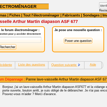
LECTROMÉNAGER
Reste
émas
|
Fiches
|
Tout l'électroménager
|
Fabricants
|
Sondages
|
Im
sselle Arthur Martin diapason ASF 677
 le forum électroménager :
Je pose une nouvelle question :
question pour y accéder directement
Liste des questions
Aide
écédente
Question suivante
rum Dépannage :
Panne lave-vaisselle Arthur Martin diapason ASF 67
Bonjour, j'ai un lave-vaisselle Arthur Martin diapason ASF677 et la vidange
porte ouverte, bouton arrêt, je suis obligé de le débrancher. Je n'ai pas e
Pouvez-vous m'aider ? Merci d'avance.