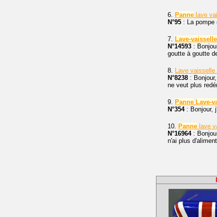
6.
Panne
lave va
N°95
: La pompe d
7.
Lave-vaisselle
N°14593
: Bonjou
goutte à goutte d
8.
Lave vaisselle
N°8238
: Bonjour
ne veut plus redé
9.
Panne
Lave-va
N°354
: Bonjour, j
10.
Panne
lave v
N°16964
: Bonjou
n'ai plus d'alimen