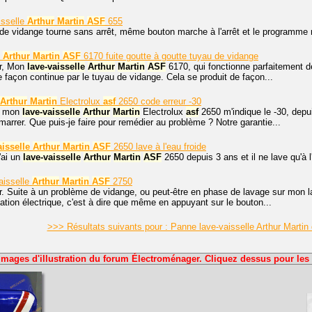
isselle
Arthur
Martin
ASF
655
e vidange tourne sans arrêt, même bouton marche à l'arrêt et le programme n'
Arthur
Martin
ASF
6170 fuite goutte à goutte tuyau de vidange
r, Mon
lave-vaisselle
Arthur
Martin
ASF
6170, qui fonctionne parfaitement de
e façon continue par le tuyau de vidange. Cela se produit de façon...
Arthur
Martin
Electrolux
asf
2650 code erreur -30
, mon
lave-vaisselle
Arthur
Martin
Electrolux
asf
2650 m'indique le -30, depu
marrer. Que puis-je faire pour remédier au problème ? Notre garantie...
isselle
Arthur
Martin
ASF
2650 lave à l'eau froide
'ai un
lave-vaisselle
Arthur
Martin
ASF
2650 depuis 3 ans et il ne lave qu'à 
aisselle
Arthur
Martin
ASF
2750
r. Suite à un problème de vidange, ou peut-être en phase de lavage sur mon l
tation électrique, c'est à dire que même en appuyant sur le bouton...
>>> Résultats suivants pour : Panne lave-vaisselle Arthur Marti
Images d'illustration du forum Électroménager. Cliquez dessus pour les 