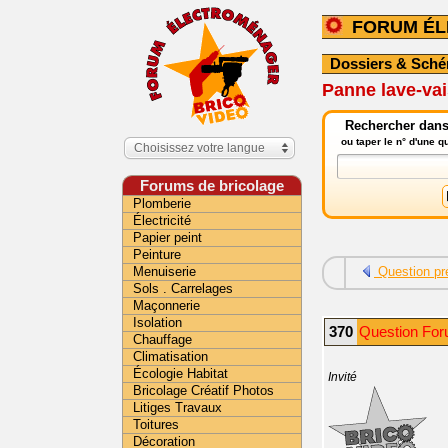
FORUM É
Dossiers & Sch
Panne lave-vai
Rechercher dans
ou taper le n° d'une 
Choisissez votre langue
Forums de bricolage
Plomberie
Électricité
Papier peint
Peinture
Menuiserie
Question pr
Sols . Carrelages
Maçonnerie
Isolation
370
Question Fo
Chauffage
Climatisation
Écologie Habitat
Invité
Bricolage Créatif Photos
Litiges Travaux
Toitures
Décoration