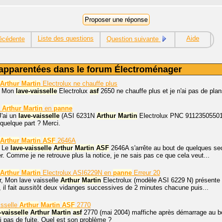
Liste des questions
Aide
écédente
Question suivante
apparentées dans le forum Électroménager
Arthur
Martin
Electrolux ne chauffe plus
. Mon
lave-vaisselle
Electrolux
asf
2650 ne chauffe plus et je n'ai pas de plan
Arthur
Martin
en
panne
J'ai un
lave-vaisselle
(ASI 6231N
Arthur
Martin
Electrolux PNC 91123505501 S
e quelque part ? Merci.
Arthur
Martin
ASF
2646A
, Le
lave-vaisselle
Arthur
Martin
ASF
2646A s'arrête au bout de quelques se
er. Comme je ne retrouve plus la notice, je ne sais pas ce que cela veut...
Arthur
Martin
Electrolux ASI6229N en
panne
Erreur 20
r, Mon lave vaisselle
Arthur
Martin
Electrolux (modèle ASI 6229 N) présente
il fait aussitôt deux vidanges successives de 2 minutes chacune puis...
isselle
Arthur
Martin
ASF
2770
-vaisselle
Arthur
Martin
asf
2770 (mai 2004) maffiche après démarrage au bo
ai pas de fuite. Quel est son problème ?