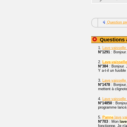
Question pr
Questions 
1.
Lave vaisselle
N°1291
: Bonjour
2.
Lave-vaisselle
N°384
: Bonjour. 
Y a-t-il un fusibl
3.
Lave vaisselle
N°1478
: Bonjour
mettent à clignot
4.
Lave vaisselle
N°14850
: Bonjou
programme lancé, 
5.
Panne
lave va
N°703
: Mon
lave
fonctionne. Je n'