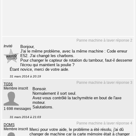
Panne machine à laver réponse 2
Invité
Bonjour,
J'ai le même problème, avec la même machine : Code erreur
E52. J'ai changé les charbons.
Pour changer le capteur de rotation du tambour, faut-il desserrer
l'écrou qui maintient la poulie ?
Étant novice, merci de votre aide.
31 mars 2014 à 20:19
Panne machine à laver réponse 3
TG56
Membre inscrit
Bonsoir.
Normalement il sort seul.
Avez-vous contrôlé la tachymétrie en bout de l'axe
moteur.
Salutations.
1 698 messages
31 mars 2014 à 21:03
Panne machine à laver réponse 4
DOMS
Membre inscrit
Merci pour votre aide, le problème a été résolu, j'ai dû
changer de machine car la carte mémoire était à changer