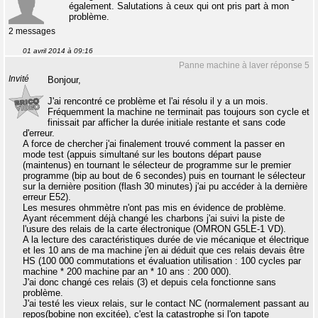
également. Salutations à ceux qui ont pris part à mon
problème.
2 messages
01 avril 2014 à 09:16
Panne machine à laver réponse 5
Invité
Bonjour,
J'ai rencontré ce problème et l'ai résolu il y a un mois.
Fréquemment la machine ne terminait pas toujours son cycle et
finissait par afficher la durée initiale restante et sans code
d'erreur.
A force de chercher j'ai finalement trouvé comment la passer en
mode test (appuis simultané sur les boutons départ pause
(maintenus) en tournant le sélecteur de programme sur le premier
programme (bip au bout de 6 secondes) puis en tournant le sélecteur
sur la dernière position (flash 30 minutes) j'ai pu accéder à la dernière
erreur E52).
Les mesures ohmmètre n'ont pas mis en évidence de problème.
Ayant récemment déjà changé les charbons j'ai suivi la piste de
l'usure des relais de la carte électronique (OMRON G5LE-1 VD).
A la lecture des caractéristiques durée de vie mécanique et électrique
et les 10 ans de ma machine j'en ai déduit que ces relais devais être
HS (100 000 commutations et évaluation utilisation : 100 cycles par
machine * 200 machine par an * 10 ans : 200 000).
J'ai donc changé ces relais (3) et depuis cela fonctionne sans
problème.
J'ai testé les vieux relais, sur le contact NC (normalement passant au
repos(bobine non excitée), c'est la catastrophe si l'on tapote