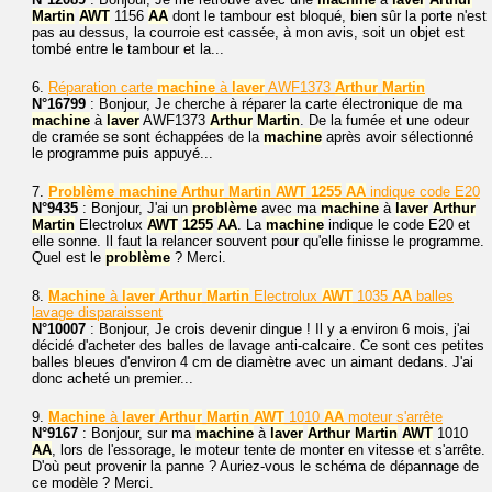
Martin
AWT
1156
AA
dont le tambour est bloqué, bien sûr la porte n'est
pas au dessus, la courroie est cassée, à mon avis, soit un objet est
tombé entre le tambour et la...
6.
Réparation carte
machine
à
laver
AWF1373
Arthur
Martin
N°16799
: Bonjour, Je cherche à réparer la carte électronique de ma
machine
à
laver
AWF1373
Arthur
Martin
. De la fumée et une odeur
de cramée se sont échappées de la
machine
après avoir sélectionné
le programme puis appuyé...
7.
Problème
machine
Arthur
Martin
AWT
1255
AA
indique code E20
N°9435
: Bonjour, J'ai un
problème
avec ma
machine
à
laver
Arthur
Martin
Electrolux
AWT
1255
AA
. La
machine
indique le code E20 et
elle sonne. Il faut la relancer souvent pour qu'elle finisse le programme.
Quel est le
problème
? Merci.
8.
Machine
à
laver
Arthur
Martin
Electrolux
AWT
1035
AA
balles
lavage disparaissent
N°10007
: Bonjour, Je crois devenir dingue ! Il y a environ 6 mois, j'ai
décidé d'acheter des balles de lavage anti-calcaire. Ce sont ces petites
balles bleues d'environ 4 cm de diamètre avec un aimant dedans. J'ai
donc acheté un premier...
9.
Machine
à
laver
Arthur
Martin
AWT
1010
AA
moteur s'arrête
N°9167
: Bonjour, sur ma
machine
à
laver
Arthur
Martin
AWT
1010
AA
, lors de l'essorage, le moteur tente de monter en vitesse et s'arrête.
D'où peut provenir la panne ? Auriez-vous le schéma de dépannage de
ce modèle ? Merci.