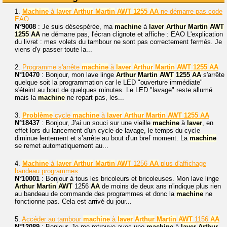
1.
Machine
à
laver
Arthur
Martin
AWT
1255
AA
ne démarre pas code
EAO
N°9008
: Je suis désespérée, ma
machine
à
laver
Arthur
Martin
AWT
1255
AA
ne démarre pas, l'écran clignote et affiche : EAO L'explication
du livret : mes volets du tambour ne sont pas correctement fermés. Je
viens d'y passer toute la...
2.
Programme s'arrête
machine
à
laver
Arthur
Martin
AWT
1255
AA
N°10470
: Bonjour, mon lave linge
Arthur
Martin
AWT
1255
AA
s'arrête
quelque soit la programmation car le LED "ouverture immédiate"
s'éteint au bout de quelques minutes. Le LED "lavage" reste allumé
mais la
machine
ne repart pas, les...
3.
Problème
cycle
machine
à
laver
Arthur
Martin
AWT
1255
AA
N°18437
: Bonjour, J'ai un souci sur une vieille
machine
à
laver
, en
effet lors du lancement d'un cycle de lavage, le temps du cycle
diminue lentement et s’arrête au bout d'un bref moment. La
machine
se remet automatiquement au...
4.
Machine
à
laver
Arthur
Martin
AWT
1256
AA
plus d'affichage
bandeau programmes
N°10001
: Bonjour à tous les bricoleurs et bricoleuses. Mon lave linge
Arthur
Martin
AWT
1256
AA
de moins de deux ans n'indique plus rien
au bandeau de commande des programmes et donc la
machine
ne
fonctionne pas. Cela est arrivé du jour...
5.
Accéder au tambour
machine
à
laver
Arthur
Martin
AWT
1156
AA
N°12089
: Bonjour, Je me retrouve avec une
machine
à
laver
Arthur