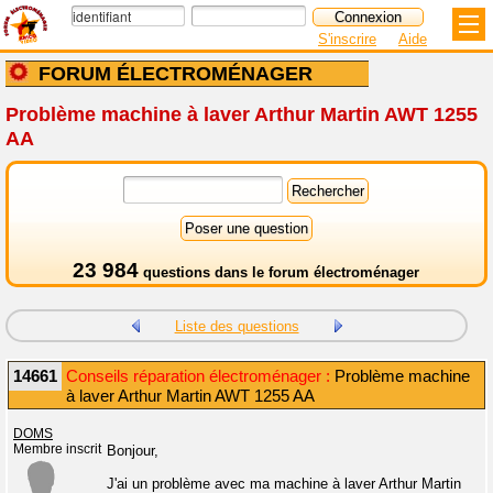
S'inscrire
Aide
FORUM ÉLECTROMÉNAGER
Problème machine à laver Arthur Martin AWT 1255
AA
23 984
questions dans le
forum électroménager
Liste des questions
14661
Conseils réparation électroménager :
Problème machine
à laver Arthur Martin AWT 1255 AA
DOMS
Membre inscrit
Bonjour,
J'ai un problème avec ma machine à laver Arthur Martin