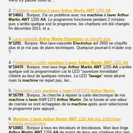
viens d'y passer toute la...
2.
Problème
machine
à
laver
Arthur
Martin
AWT
1255
AA
N°14661
: Bonjour, J'ai un problème avec ma
machine
à
laver
Arthur
Martin
AWT
1255
AA
. Le programme fonctionne pendant 2 minutes
puis s’arrête quelque soit le programme, les charbons ont été changés
fin décembre 2013, et a...
3.
Lave vaisselle
Arthur
Martin
Electrolux
ne chauffe plus
N°1291
: Bonjour. Mon lave-vaisselle
Electrolux
asf 2650 ne chauffe
plus et je n'ai pas de plans techniques. Quelqu'un pourrait-il m'aider svp
?
4.
Programme s'arrête
machine
à
laver
Arthur
Martin
AWT
1255
AA
N°10470
: Bonjour, mon lave linge
Arthur
Martin
AWT
1255
AA
s'arrête
quelque soit la programmation car le LED "ouverture immédiate"
s'éteint au bout de quelques minutes. Le LED "
lavage
" reste allumé
mais la
machine
ne repart pas, les...
5.
Réparation carte
machine
à
laver
AWF1373
Arthur
Martin
N°16799
: Bonjour, Je cherche à réparer la carte électronique de ma
machine
à
laver
AWF1373
Arthur
Martin
. De la fumée et une odeur
de cramée se sont échappées de la
machine
après avoir sélectionné
le programme puis appuyé...
6.
Machine
à
laver
Arthur
Martin
AWT
1256
AA
plus d'affichage
bandeau programmes
N°10001
: Bonjour à tous les bricoleurs et bricoleuses. Mon lave linge
Arthur
Martin
AWT
1256
AA
de moins de deux ans n'indique plus rien