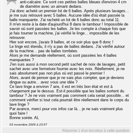
anti-calcaire. Ce sont ces petites balles bleues d'environ 4 cm
de diamètre avec un aimant dedans.
J'ai donc acheté un premier lot de 6 balles. Après plusieurs lavages...
je me suis retrouvé avec 5 balles. Aucune idée d'où était passée la
balle manquante. J'ai racheté un lot de 6 balles donc au total 11.
Il m'en reste à la date d'aujourd'hui 8 dans le tambour ! Impossible de
savoir où sont passées les balles. Je les compte à chaque fois que
je fais tourner la machine, j'ai vérifié le linge... impossible de les
retrouver.
Hier soir encore, j'avais 9 balles, et ce soir plus que 8 donc !
Le linge est étendu, il n'y a pas de balles dedans. J'ai vérifié autour
de la machine... pas de balles tombées.
Alors je me demande réellement, où sont passées les 4 balles
manquantes ?
J'en suis aussi à mon second petit sachet de noix de lavages, petit
sachet avec une fermeture fournie avec les noix. Réellement, je ne
sais absolument pas non plus où est passé le premier !
Alors, avant de penser que je ne sais plus compter, que je deviens
dingue ou autre... avez vous une idée ?
Ce lave linge a environ 7 ans, il est en très bon état et est à
chargement par le dessus. Est-il possible que les balles sortent du
tambour ? Je ne vois vraiment pas comment cela serait possible... et
comment vérifier si tout cela pourrait être réellement dans le corps du
lave linge ?
Par avance, merci pour vos infos car là... je ne sais vraiment plus
quoi faire !
Bonne soirée. AL
03 novembre 2009 à 23:57
Réponse 1 d'un bricoleur à cette question