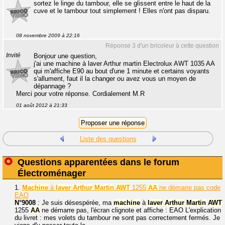
sortez le linge du tambour, elle se glissent entre le haut de la
cuve et le tambour tout simplement ! Elles n'ont pas disparu.
08 novembre 2009 à 22:16
Réponse 3 d'un bricoleur à cette question
Invité
Bonjour une question,
j'ai une machine à laver Arthur martin Electrolux AWT 1035 AA
qui m'affiche E90 au bout d'une 1 minute et certains voyants
s'allument, faut il la changer ou avez vous un moyen de
dépannage ?
Merci pour votre réponse. Cordialement M.R
01 août 2012 à 21:33
Liste des questions
Questions apparentées dans le forum
Électroménager
1.
Machine
à
laver
Arthur
Martin
AWT
1255
AA
ne démarre pas code
EAO
N°9008
: Je suis désespérée, ma
machine
à
laver
Arthur
Martin
AWT
1255
AA
ne démarre pas, l'écran clignote et affiche : EAO L'explication
du livret : mes volets du tambour ne sont pas correctement fermés. Je