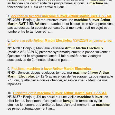
au bandeau de commande des programmes et donc la
machine
ne
fonctionne pas. Cela est arrivé du jour...
7.
Accéder au tambour
machine
à
laver
Arthur
Martin
AWT
1156
AA
N°12089
: Bonjour, Je me retrouve avec une
machine
à
laver
Arthur
Martin
AWT
1156
AA
dont le tambour est bloqué, bien sûr la porte n'est
pas au dessus, la courroie est cassée, à mon avis, soit un objet est
tombé entre le tambour et la...
8.
Lave vaisselle
Arthur
Martin
Electrolux
ASI6229N en panne Erreur
20
N°14850
: Bonjour, Mon lave vaisselle
Arthur
Martin
Electrolux
(modèle ASI 6229 N) présente systématiquement la panne suivante :
Quelque soit le programme lancé, il fait aussitôt deux vidanges
successives de 2 minutes chacune puis...
9.
Problème
machine
à
laver
Arthur
Martin
Electrolux
N°43
: Bonsoir, depuis quelques temps, ma
machine
à
laver
Arthur
Martin
Electrolux
LF 1275 avance lors de l'essorage. Est-ce réparable
? Si oui, quelle pièce dois-je changer, et est-ce cher ? Merci de vos
réponses.
10.
Problème cycle
machine
à
laver
Arthur
Martin
AWT
1255
AA
N°18437
: Bonjour, J'ai un souci sur une vieille
machine
à
laver
, en
effet lors du lancement d'un cycle de
lavage
, le temps du cycle
diminue lentement et s’arrête au bout d'un bref moment. La
machine
se remet automatiquement au...