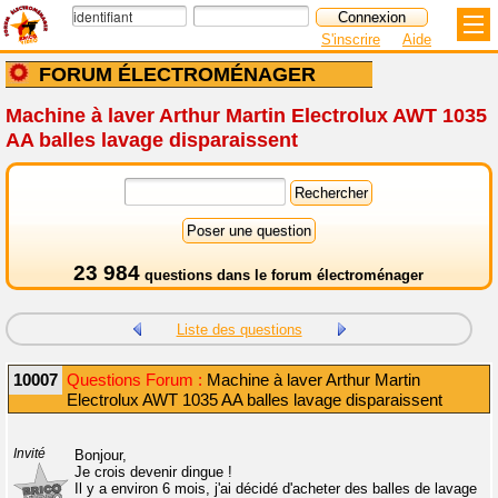
S'inscrire
Aide
FORUM ÉLECTROMÉNAGER
Machine à laver Arthur Martin Electrolux AWT 1035
AA balles lavage disparaissent
23 984
questions dans le
forum électroménager
Liste des questions
10007
Questions Forum :
Machine à laver Arthur Martin
Electrolux AWT 1035 AA balles lavage disparaissent
Invité
Bonjour,
Je crois devenir dingue !
Il y a environ 6 mois, j'ai décidé d'acheter des balles de lavage