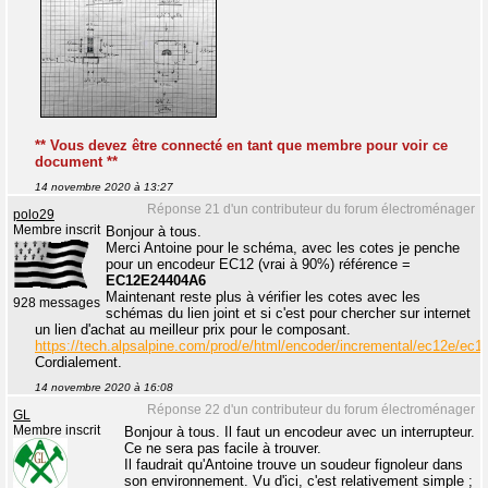
** Vous devez être connecté en tant que membre pour voir ce
document **
14 novembre 2020 à 13:27
Réponse 21 d'un contributeur du forum électroménager
polo29
Membre inscrit
Bonjour à tous.
Merci Antoine pour le schéma, avec les cotes je penche
pour un encodeur EC12 (vrai à 90%) référence =
EC12E24404A6
Maintenant reste plus à vérifier les cotes avec les
928 messages
schémas du lien joint et si c'est pour chercher sur internet
un lien d'achat au meilleur prix pour le composant.
https://tech.alpsalpine.com/prod/e/html/encoder/incremental/ec12e/ec
Cordialement.
14 novembre 2020 à 16:08
Réponse 22 d'un contributeur du forum électroménager
GL
Membre inscrit
Bonjour à tous. Il faut un encodeur avec un interrupteur.
Ce ne sera pas facile à trouver.
Il faudrait qu'Antoine trouve un soudeur fignoleur dans
son environnement. Vu d'ici, c'est relativement simple ;