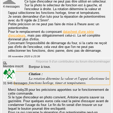
Ce type d'encodeur ne peut pas être utilisé en sélecteur.
Sur la photo le sélecteur de fonction est à gauche, et
4 messages
l'encodeur à droite. La rotation détermine la valeur et
l'appui sélectionne les fonctions horloge, timer et températures.
Je serais demandeur d'un tuto pour la réparation de potentiomètres
avec du fil rigide de 2.5mm².
Petite précision on ne peut pas faire de mise à l'heure avec un
potentiomètre.
Pour le remplacement du composant
datasheet d'une série
d'encodeurs
, mais pas obligatoirement celui-ci. La ref complète
donnerait plus d'infos.
Concernant l'impossibilité de démarrage du four, si la carte ne reçoit
pas d'info de l'encodeur, cela veut dire que l'on ne peut pas
sélectionner les fonctions, donc panne, donc pas de démarrage.
08 novembre 2020 à 23:36
Réponse 9 d'un contributeur du forum électroménager
GL
Membre inscrit
Bonjour à tous.
Citation :
La rotation détermine la valeur et l'appui sélectionne les
fonctions horloge, timer et températures.
31 946 messages
Merci boby28 pour les précisions apportées sur le fonctionnement de
cette commande.
Si le type d'encodeur en photo convient, Antoine pourra sauver sa
gazinière. Pour quelques euros cela vaut la peine d'essayer avant de
condamner l'usage du four. Le fin du fin serait d'en trouver un sur
lequel le bouton pourrait être encliqueté.
Pour ce qui concerne la réparation d'un potentiomètre peut-on