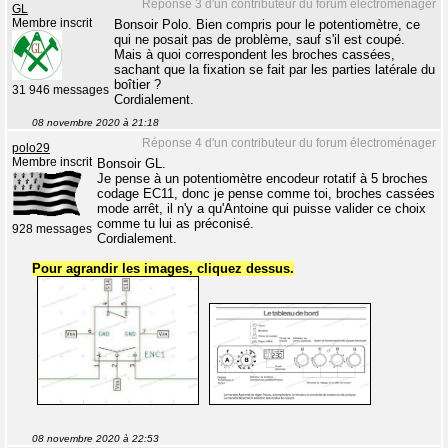
Réponse 3 d'un contributeur du forum électroménager
GL
Membre inscrit
Bonsoir Polo. Bien compris pour le potentiomètre, ce
qui ne posait pas de problème, sauf s'il est coupé.
Mais à quoi correspondent les broches cassées,
sachant que la fixation se fait par les parties latérale du
boîtier ?
31 946 messages
Cordialement.
08 novembre 2020 à 21:18
Réponse 4 d'un contributeur du forum électroménager
polo29
Membre inscrit
Bonsoir GL.
Je pense à un potentiomètre encodeur rotatif à 5 broches
codage EC11, donc je pense comme toi, broches cassées
mode arrêt, il n'y a qu'Antoine qui puisse valider ce choix
comme tu lui as préconisé.
928 messages
Cordialement.
Pour agrandir les images, cliquez dessus.
08 novembre 2020 à 22:53