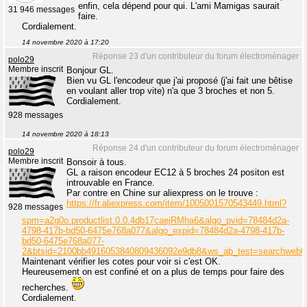
enfin, cela dépend pour qui. L'ami Mamigas saurait
31 946 messages
faire.
Cordialement.
14 novembre 2020 à 17:20
Réponse 23 d'un contributeur du forum électroménager
polo29
Membre inscrit
Bonjour GL.
Bien vu GL l'encodeur que j'ai proposé (j'ai fait une bêtise
en voulant aller trop vite) n'a que 3 broches et non 5.
Cordialement.
928 messages
14 novembre 2020 à 18:13
Réponse 24 d'un contributeur du forum électroménager
polo29
Membre inscrit
Bonsoir à tous.
GL a raison encodeur EC12 à 5 broches 24 positon est
introuvable en France.
Par contre en Chine sur aliexpress on le trouve :
https://fr.aliexpress.com/item/1005001570543449.html?
928 messages
spm=a2g0o.productlist.0.0.4db17caejRMha6&algo_pvid=78484d2a-
4798-417b-bd50-6475e768a077&algo_expid=78484d2a-4798-417b-
bd50-6475e768a077-
2&btsid=2100bb4916053840809436092e9db8&ws_ab_test=searchweb0
Maintenant vérifier les cotes pour voir si c'est OK.
Heureusement on est confiné et on a plus de temps pour faire des
recherches.
Cordialement.