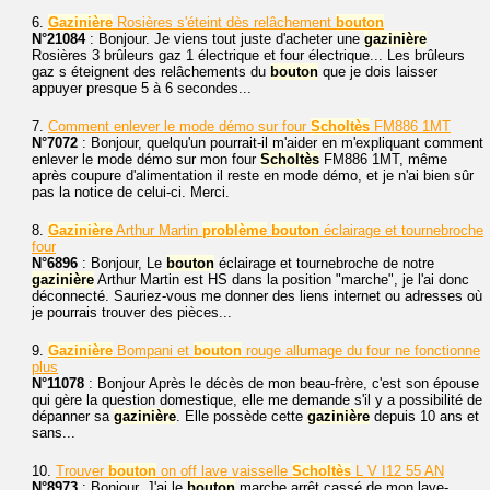
6.
Gazinière
Rosières s'éteint dès relâchement
bouton
N°21084
: Bonjour. Je viens tout juste d'acheter une
gazinière
Rosières 3 brûleurs gaz 1 électrique et four électrique... Les brûleurs
gaz s éteignent des relâchements du
bouton
que je dois laisser
appuyer presque 5 à 6 secondes...
7.
Comment enlever le mode démo sur four
Scholtès
FM886 1MT
N°7072
: Bonjour, quelqu'un pourrait-il m'aider en m'expliquant comment
enlever le mode démo sur mon four
Scholtès
FM886 1MT, même
après coupure d'alimentation il reste en mode démo, et je n'ai bien sûr
pas la notice de celui-ci. Merci.
8.
Gazinière
Arthur Martin
problème
bouton
éclairage et tournebroche
four
N°6896
: Bonjour, Le
bouton
éclairage et tournebroche de notre
gazinière
Arthur Martin est HS dans la position "marche", je l'ai donc
déconnecté. Sauriez-vous me donner des liens internet ou adresses où
je pourrais trouver des pièces...
9.
Gazinière
Bompani et
bouton
rouge allumage du four ne fonctionne
plus
N°11078
: Bonjour Après le décès de mon beau-frère, c'est son épouse
qui gère la question domestique, elle me demande s'il y a possibilité de
dépanner sa
gazinière
. Elle possède cette
gazinière
depuis 10 ans et
sans...
10.
Trouver
bouton
on off lave vaisselle
Scholtès
L V I12 55 AN
N°8973
: Bonjour. J'ai le
bouton
marche arrêt cassé de mon lave-