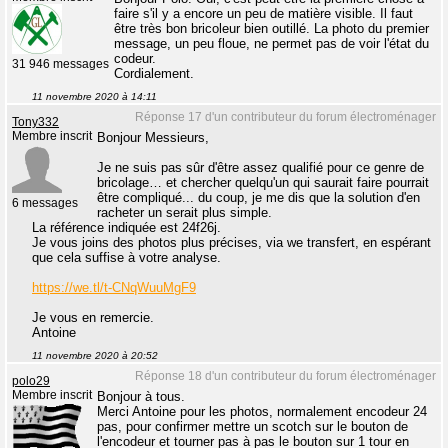
faire s'il y a encore un peu de matière visible. Il faut
être très bon bricoleur bien outillé. La photo du premier
message, un peu floue, ne permet pas de voir l'état du
codeur.
31 946 messages
Cordialement.
11 novembre 2020 à 14:11
Réponse 17 d'un contributeur du forum électroménager
Tony332
Membre inscrit
Bonjour Messieurs,
Je ne suis pas sûr d'être assez qualifié pour ce genre de
bricolage… et chercher quelqu'un qui saurait faire pourrait
être compliqué... du coup, je me dis que la solution d'en
6 messages
racheter un serait plus simple.
La référence indiquée est 24f26j.
Je vous joins des photos plus précises, via we transfert, en espérant
que cela suffise à votre analyse.
https://we.tl/t-CNqWuuMgF9
Je vous en remercie.
Antoine
11 novembre 2020 à 20:52
Réponse 18 d'un contributeur du forum électroménager
polo29
Membre inscrit
Bonjour à tous.
Merci Antoine pour les photos, normalement encodeur 24
pas, pour confirmer mettre un scotch sur le bouton de
l'encodeur et tourner pas à pas le bouton sur 1 tour en