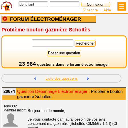
S'inscrire
Aide
FORUM ÉLECTROMÉNAGER
Problème bouton gazinière Scholtès
23 984
questions dans le
forum électroménager
Liste des questions
20674
Question Dépannage Électroménager :
Problème bouton
gazinière Scholtès
Tony332
Membre inscrit
Bonjour tout le monde,
Je vous contacte car j’aurai besoin de vos avis
concernant ma gazinière (Scholtès CIM556 / 1.1 I) (Cf
photo).