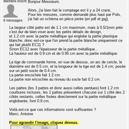
Membre inscrit
Bonjour Messieurs.
Alors, j'ai bien fait le comptage est il y a 24 crans,
Pour les mesures, comme demandé plus haut par Polo,
j'ai fait un schéma en pièce jointe (en pdf et jpg),
6 messages
La largeur côté patte est de 1.1 cm maximum, mais à 0.5/1mm près
c'est dur de bien viser avec les petits détails de design,
et 1.2 cm avec la partie métallique qui englobe la partie plastique
blanche, donc est-ce que l'on prend la partie blanche uniquement ce
qui fait plutôt EC11 ?
Sinon EC12 avec l'épaisseur de la partie métallique...
La hauteur est de 0.9 cm et de 0.95 cm avec la partie métallique.
La tige de commande forme, en vue de dessus, un arc de cercle, le
diamètre est de 0.5 cm, et la longueur de la tige est de 1.4 cm, posée
sur un petit socle de 0.4 cm.
La partie encochée fait 1.2 cm.
La partie non encochée au niveau du socle fait 0.2 cm.
Les pattes (les 3 pattes et donc aussi celles perdues) font 1.2 cm
courbures incluses, les 2 pattes présentent chacune sur 1 côté des 2
côtés restants, celles fixées directement sur la partie métallique
englobante, font 0.9 cm.
Voilà est-ce que ces informations sont suffisantes ?
Merci. Antoine
Pour agrandir l'image, cliquez dessus.