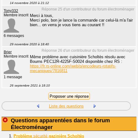
14 novembre 2020 à 21:12
Réponse 25 d'un contributeur du forum électroménager
Tony332
Membre inscrit
Merci à tous,
Merci polo, bon je lance la commande car celui-là m'a l'air
bien... on verra je vous tiens au courant !!
6 messages
29 novembre 2020 à 18:40
Réponse 26 d'un contributeur du forum électroménager
Brier
Membre inscrit
Même problème avec cuisinière Scholtès résolu avec
Bourns PEC12R-4225F-S0024 disponible chez RS :
https://fr.rs-online.com/web/p/encodeurs-rotatifs-
mecaniques/7816811
1 message
26 septembre 2021 à 18:10
Liste des questions
Questions apparentées dans le forum
Électroménager
1.
Problème
sécurité
gazinière
Scholtès