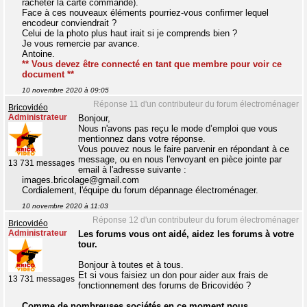
racheter la carte commande).
Face à ces nouveaux éléments pourriez-vous confirmer lequel
encodeur conviendrait ?
Celui de la photo plus haut irait si je comprends bien ?
Je vous remercie par avance.
Antoine.
** Vous devez être connecté en tant que membre pour voir ce
document **
10 novembre 2020 à 09:05
Réponse 11 d'un contributeur du forum électroménager
Bricovidéo
Administrateur
Bonjour,
Nous n'avons pas reçu le mode d’emploi que vous
mentionnez dans votre réponse.
Vous pouvez nous le faire parvenir en répondant à ce
message, ou en nous l'envoyant en pièce jointe par
13 731 messages
email à l'adresse suivante :
images.bricolage@gmail.com
Cordialement, l'équipe du forum dépannage électroménager.
10 novembre 2020 à 11:03
Réponse 12 d'un contributeur du forum électroménager
Bricovidéo
Administrateur
Les forums vous ont aidé, aidez les forums à votre
tour.
Bonjour à toutes et à tous.
Et si vous faisiez un don pour aider aux frais de
13 731 messages
fonctionnement des forums de Bricovidéo ?
Comme de nombreuses sociétés en ce moment nous