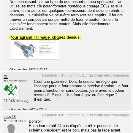
Ne connaissant pas ce type de composant un peu spécialisé, j'ai
utilisé les mots clé
potentiomètre numérique codage EC11
et suis
arrivé, entre autre, sur quelques fournisseurs dont celui en photo ci-
dessous. La cuisinière va peut-être retrouver ses esprits. Il faudra
trouver un composant qui permette de fixer le bouton. Sinon, la
cuisinière fonctionnera sans bouton. Mais elle fonctionnera.
Cordialement.
Pour agrandir l'image, cliquez dessus.
08 novembre 2020 à 23:21
Réponse 7 d'un contributeur du forum électroménager
GL
Membre inscrit
C'est une gazinière. Donc le codeur ne règle que
l'horloge pour le four comme le précise Antoine. Le four
pourra fonctionner sans bouton, juste avec le codeur
ressoudé. S'agit-il d'un four à gaz ou électrique ?
Il est tard.
31 946 messages
08 novembre 2020 à 23:32
Réponse 8 d'un contributeur du forum électroménager
boby28
Membre inscrit
Bonsoir.
Encodeur rotatif 24 pos d’après la réf + poussoir. Le
schéma précédent est le bon, mais pas la face avant.