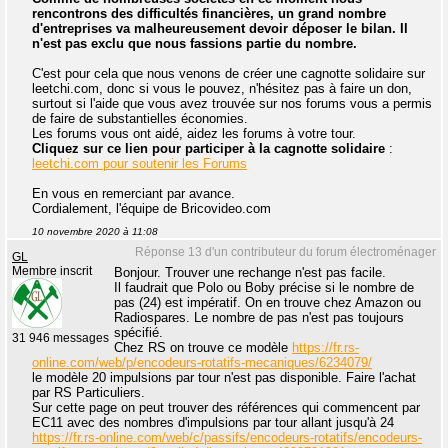
rencontrons des difficultés financières, un grand nombre
d'entreprises va malheureusement devoir déposer le bilan. Il
n'est pas exclu que nous fassions partie du nombre.
C'est pour cela que nous venons de créer une cagnotte solidaire sur
leetchi.com, donc si vous le pouvez, n'hésitez pas à faire un don,
surtout si l'aide que vous avez trouvée sur nos forums vous a permis
de faire de substantielles économies.
Les forums vous ont aidé, aidez les forums à votre tour.
Cliquez sur ce lien pour participer à la cagnotte solidaire
:
leetchi.com pour soutenir les Forums
En vous en remerciant par avance.
Cordialement, l'équipe de Bricovideo.com
10 novembre 2020 à 11:08
Réponse 13 d'un contributeur du forum électroménager
GL
Membre inscrit
Bonjour. Trouver une rechange n'est pas facile.
Il faudrait que Polo ou Boby précise si le nombre de
pas (24) est impératif. On en trouve chez Amazon ou
Radiospares. Le nombre de pas n'est pas toujours
spécifié.
31 946 messages
Chez RS on trouve ce modèle
https://fr.rs-
online.com/web/p/encodeurs-rotatifs-mecaniques/6234079/
le modèle 20 impulsions par tour n'est pas disponible. Faire l'achat
par RS Particuliers.
Sur cette page on peut trouver des références qui commencent par
EC11 avec des nombres d'impulsions par tour allant jusqu'à 24
https://fr.rs-online.com/web/c/passifs/encodeurs-rotatifs/encodeurs-