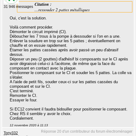
Citation :
31 946 messages
...ressouder 2 pattes métalliques
Oui, c'est la solution.
Voilà comment procéder.
Démonter le circuit imprimé (CI).
Déboucher les 7 trous à la pompe à dessouder si l'on en a une.
Enlever la soudure en trop sur les 5 pattes ; éventuellement on
chauffe et on essuie rapidement.
Étamer les pattes cassées après avoir passé un peu d'abrasif
dessus.
Déposer un peu (2 gouttes) d'adhésif bi composants sur le CI après
avoir dégraissé celui-ci à l'acétone, de même que la face du
composant en contact avec la plaque.
Positionner le composant sur le CI et souder les 5 pattes. La colle va
s'étaler.
A l'aide de petit fils, souder ceux-ci sur les pattes cassées du
composant et sur le CI.
C'est terminé.
Remonter le CI.
Essayer le four.
Si EC12 convient il faudra bidouiller pour positionner le composant.
Chez RS il semble y avoir le choix.
Cordialement.
12 novembre 2020 à 11:13
Réponse 20 d'un contributeur du forum électroménager
Tony332