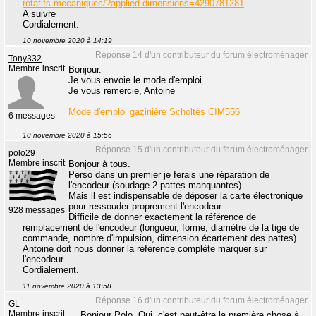
rotatifs-mecaniques/?applied-dimensions=4290781281
A suivre
Cordialement.
10 novembre 2020 à 14:19
Réponse 14 d'un contributeur du forum électroménager
Tony332
Membre inscrit
Bonjour.
Je vous envoie le mode d'emploi.
Je vous remercie, Antoine
Mode d'emploi gazinière Scholtès CIM556
6 messages
10 novembre 2020 à 15:56
Réponse 15 d'un contributeur du forum électroménager
polo29
Membre inscrit
Bonjour à tous.
Perso dans un premier je ferais une réparation de
l'encodeur (soudage 2 pattes manquantes).
Mais il est indispensable de déposer la carte électronique
pour ressouder proprement l'encodeur.
928 messages
Difficile de donner exactement la référence de
remplacement de l'encodeur (longueur, forme, diamètre de la tige de
commande, nombre d'impulsion, dimension écartement des pattes).
Antoine doit nous donner la référence complète marquer sur
l'encodeur.
Cordialement.
11 novembre 2020 à 13:58
Réponse 16 d'un contributeur du forum électroménager
GL
Membre inscrit
Bonjour Polo. Oui, c'est peut-être la première chose à