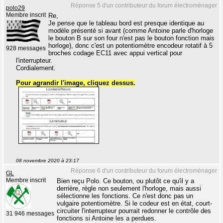
Réponse 5 d'un contributeur du forum électroménager
polo29
Membre inscrit
Re,
Je pense que le tableau bord est presque identique au
modèle présenté si avant (comme Antoine parle d'horloge
le bouton B sur son four n'est pas le bouton fonction mais
horloge), donc c'est un potentiomètre encodeur rotatif à 5
928 messages
broches codage EC11 avec appui vertical pour
l'interrupteur.
Cordialement.
Pour agrandir l'image, cliquez dessus.
08 novembre 2020 à 23:17
Réponse 6 d'un contributeur du forum électroménager
GL
Membre inscrit
Bien reçu Polo. Ce bouton, ou plutôt ce qu'il y a
derrière, règle non seulement l'horloge, mais aussi
sélectionne les fonctions. Ce n'est donc pas un
vulgaire potentiomètre. Si le codeur est en état, court-
circuiter l'interrupteur pourrait redonner le contrôle des
31 946 messages
fonctions si Antoine les a perdues.