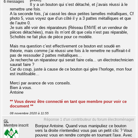
6 messages
Il y a un bouton qui s’est détaché, et j’avais réussi à le
remettre une fois.
A la seconde fois, j’ai cassé les deux petites lamelles métalliques, Cf
photo 5, vous voyez que d’un côté il y a 3 pattes métalliques et que
de l’autre 0.
Je suis allé voir des réparateurs (Réseau ENVIE et un vendeur de
pièces détachées), mais ils m’ont dit que cela n’est pas réparable,
Scholtès ne fait plus de pièce pour ce modèle.
Mais ma question c’est effectivement ce bouton est soudé en
théorie, mais comme j’ai réussi une fois à le remettre ne suffirait-t-il
pas de ressouder 2 pattes métalliques…
Je recherche un réparateur qui serait faire cela... un électrotechnicien
saurait faire ?
Car du coup, juste à cause de ce bouton qui gère l’horloge, mon four
est inutilisable…
Merci par avance de vos conseils.
Bien à vous.
Antoine
** Vous devez être connecté en tant que membre pour voir ce
document **
08 novembre 2020 à 11:55
Réponse 1 d'un contributeur du forum électroménager
GL
Membre inscrit
Bonjour Antoine. Quand vous manipuliez ce bouton
vers la droite n'entendiez vous pas un petit clic ? Vous
pouvez vous en rendre compte en tournant l'axe. Avec