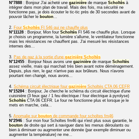
N°7888
: Bonjour J'ai acheté une
gazinière
de marque
Scholtès
à
intégrer dans mon plan de travail. Mais des fois, ma sécurité ne
fonctionne pas, je dois écouter le tic-tic près de 30 secondes avant de
pouvoir lâcher le
bouton
...
2.
Four
Scholtès
FI 546 qui ne chauffe plus
N°11128
: Bonjour, Mon four
Scholtès
FI 546 ne chauffe plus. Lorsque
je choisis un programme, la lumière s'allume, le ventilateur fonctionne
mais les résistances ne chauffent pas. J'ai mesuré les résistances
internes des...
3.
Pas de gaz à la sortie d'une
gazinière
Scholtès
N°12455
: Bonjour Nous avons une
gazinière
de marque
Scholtès
assez vieille, mais qui marchait très bien avant notre déménagement.
Depuis, plus rien, le gaz n'arrive pas aux brûleurs. Nous n'avons
pourtant rien changé, nous avons...
4.
Schéma circuit électrique four
gazinière
Scholtés CTA 06 CEFR
N°15284
: Bonjour, Je cherche le schéma du circuit électrique d'une
cuisinière (3 feux gaz / 1 feu électrique / four électrique à pyrolyse)
Scholtès
CTA 06 CEFR. Le four ne fonctionne plus et lorsque je le
mets en marche, cela...
5.
Anomalie sur
bouton
de commande four scholtes fm46
N°2946
: Sur mon four Scholtes fm46 qui n'est plus sous garantie, le
bouton
de droite qui sert à naviguer dans les menus déroulants ou
bien à diminuer ou augmenter une donnée (par exemple diminuer ou
augmenter la température) ne me...