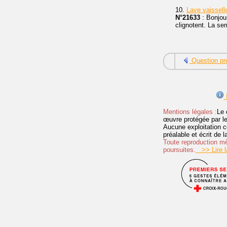
10.
Lave vaissel
N°21633
: Bonjou
clignotent. La se
Question pr
I
Mentions légales :
Le 
œuvre protégée par les 
Aucune exploitation c
préalable et écrit de
Toute reproduction mêm
poursuites.
>> Lire la