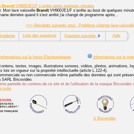
le
Brandt
VH900JE1/F s’arrête après quelques minutes
r. Mon lave vaisselle
Brandt
VH900JE1/F s’arrête au bout de quelques minutes
maine dernière quand il s'est arrêté j'ai changé de programme après...
>>> Résultats suivants pour : Problème vidange lave-vaissell
Liste des questions
Aide
écédente
Question suivante
nformations sur le forum Électroménager
Informations sur le mot
contenu, textes, images, illustrations sonores, vidéos, photos, animations, 
lois en vigueur sur la propriété intellectuelle (article L.122-4).
ommerciale ou non commerciale même partielle des données qui sont présenté
 la SARL Bricovidéo.
e partielle du contenu de ce site et de l'utilisation de la marque Bricovidéo 
 suite
© Bricovidéo