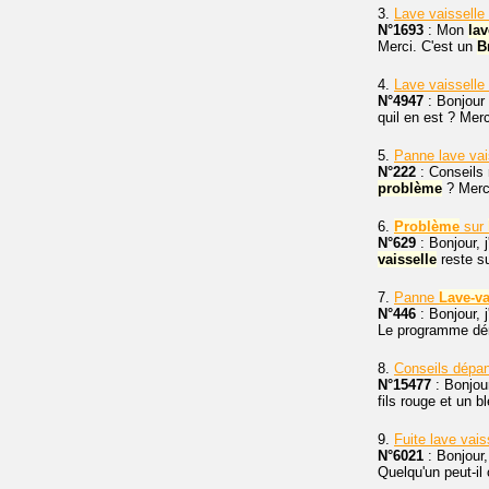
3.
Lave vaisselle
N°1693
: Mon
lav
Merci. C'est un
B
4.
Lave vaisselle
N°4947
: Bonjour 
quil en est ? Merc
5.
Panne lave vai
N°222
: Conseils 
problème
? Merc
6.
Problème
sur
N°629
: Bonjour, j
vaisselle
reste su
7.
Panne
Lave-va
N°446
: Bonjour, j
Le programme déma
8.
Conseils dépan
N°15477
: Bonjour
fils rouge et un 
9.
Fuite lave vais
N°6021
: Bonjour,
Quelqu'un peut-il 