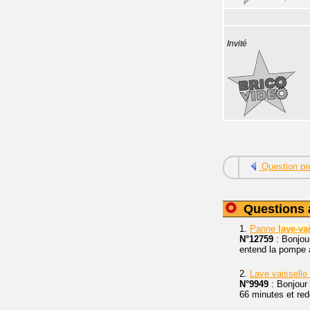
Invité
Question pr
Questions 
1.
Panne
lave-va
N°12759
: Bonjour
entend la pompe a
2.
Lave vaisselle
N°9949
: Bonjour 
66 minutes et red