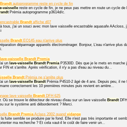
Brandt
autoprogramme reste en cycle de fin
e-vaisselle
reste en cycle de fin, je ne peux pas mettre en route un cycle de
randt
Prémia autoprogramme p3614d/c.
 encastrable
Brandt
affiche d07
à tous, j'ai un souci avec mon lave vaisselle encastrable aquasafe AAcloss, j'a
i
sselle
Brandt
EO145 eau n'arrive plus
réparation dépannage appareils électroménager. Bonjour, L'eau n'arrive plus
i.
lave-vaisselle
Brandt
Premia
'ai un
lave-vaisselle
Brandt
Premia
P3530D. Dès que je le mets en marche 
r FIN et s'arrête. Après vérification, il n'y a pas d'eau au niveau du...
isselle
Brandt
Prémia ne s'arrête plus
'ai un
lave-vaisselle
Brandt
Prémia P4510-2 âgé de 4 ans. Depuis peu, il ne f
rre correctement les 10 premières minutes puis revient en arrière...
nage lave vaisselle
Brandt
DFH 625
. Où se trouve le détecteur de niveau d'eau sur un lave vaisselle
Brandt
DFH 
bleu sur le système anti débordement ? Merci.
selle
Brandt
Premia
Aclass 2002 quand
vidange
 la fuite semble se produire par le fond. Elle n'est pas très importante et sem
orienter ma recherche ? Et cela vaut-il le coût de faire venir un...