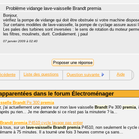
Problème vidange lave-vaisselle Brandt premia
Bonjour,
vérifiez la pompe de vidange qui doit être obstruée si votre machine dispos
Sur certains modèles de lave-vaisselle, la pompe de cyclage assure aussi l
Les pales des turbines sont inversées : le sens de rotation du moteur permet à
les filtres, moulinets, durit. Cordialement. j paul
07 janvier 2009 à 02:40
Liste des questions
Aide
écédente
Question suivante
apparentées dans le forum Électroménager
isselle
Brandt
Pe 300
premia
, j'ai actuellement une panne sur mon lave vaisselle
Brandt
Pe 300
premia
,
près pu rien... Je me demande si ce n'est pas la minuterie ? la...
Brandt
premia
P4510 cycle lavage pas entier
à tous, sur un
lave-vaisselle
Brandt
premia
P4510, non seulement le cycle ne
émarre à 75 minutes. Il a tourné une fois 3 heures comme ça sans...