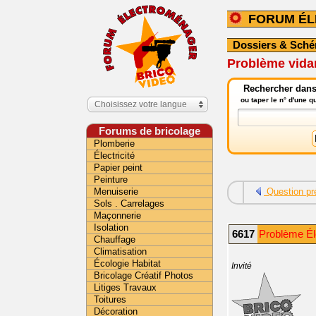
FORUM É
Dossiers & Sch
Problème vidan
Rechercher dans
ou taper le n° d'une 
Choisissez votre langue
Forums de bricolage
Plomberie
Électricité
Papier peint
Peinture
Menuiserie
Question pr
Sols . Carrelages
Maçonnerie
Isolation
6617
Problème Él
Chauffage
Climatisation
Écologie Habitat
Invité
Bricolage Créatif Photos
Litiges Travaux
Toitures
Décoration