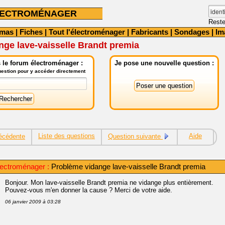
LECTROMÉNAGER
Reste
émas
|
Fiches
|
Tout l'électroménager
|
Fabricants
|
Sondages
|
Im
ge lave-vaisselle Brandt premia
 le forum électroménager :
Je pose une nouvelle question :
question pour y accéder directement
Liste des questions
Aide
écédente
Question suivante
ectroménager :
Problème vidange lave-vaisselle Brandt premia
Bonjour. Mon lave-vaisselle Brandt premia ne vidange plus entièrement.
Pouvez-vous m'en donner la cause ? Merci de votre aide.
06 janvier 2009 à 03:28