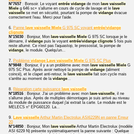
N°7657
: Bonsoir. Le voyant
entrée
vidange
de mon
lave
vaisselle
Miele
g 646 sc+ s'allume en cours de cycle de lavage et le
lave
vaisselle
se met en sécurité, pourtant la pompe de
vidange
évacue
correctement l'eau. Merci pour l'aide.
6.
Panne
lave
vaisselle
Miele
G 975 SC voyant
entrée
/
vidange
clignote
N°15030
: Bonjour, Mon
lave
-
vaisselle
Miele
G 975 SC lorsque je le
démarre, il
vidange
puis le voyant
entrée
/
vidange
clignote
5 fois puis
reste allumé. Ce n'est pas l'aquastop, le pressostat, la pompe de
vidange
, le module. Quelqu'un...
7.
Problème
vidange
Lave
vaisselle
Miele
G 975 SC Plus
N°9848
: Bonjour, il y a un problème avec mon
lave
vaisselle
Miele
G
975 SC Plus. Après avoir nettoyé la pompe de
vidange
(aliment
coincé), et le clapet anti-retour, le
lave
vaisselle
fait son cycle mais
s'arrête au moment de la
vidange
...
8.
Réparation carte puissance
lave
vaisselle
N°18516
: Bonjour. J'ai un problème avec mon
lave
-
vaisselle
, il ne
s'allume plus. Après de multiples démontages je suis arrivé au niveau
du module de puissance duquel j'ai extrait la carte. Le module est le
MELECS n° EPG60120. La...
9.
Lave
vaisselle
Arthur Martin Electrolux ASI6229N en panne Erreur
20
N°14850
: Bonjour, Mon
lave
vaisselle
Arthur Martin Electrolux (modèle
ASI 6229 N) présente systématiquement la panne suivante : Quelque