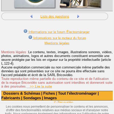
Liste des questions
Informations sur le forum Électroménager
Informations sur le moteur du forum
Mentions légales
Mentions légales :
Le contenu, textes, images, illustrations sonores, vidéos,
photos, animations, logos et autres documents constituent ensemble une
œuvre protégée par les lois en vigueur sur la propriété intellectuelle (article
L.122-4).
Aucune exploitation commerciale ou non commerciale même partielle des
données qui sont présentées sur ce site ne pourra être effectuée sans
l'accord préalable et écrit de la SARL Bricovidéo.
Toute reproduction même partielle du contenu de ce site et de l'utilisation
de la marque Bricovidéo sans autorisation sont interdites et donneront suite
à des poursuites.
>> Lire la suite
Dossiers & Schémas
|
Fiches
|
Tout l'électroménager
|
Fabricants
|
Sondages
|
Images
© Bricovidéo
Les cookies nous permettent de personnaliser le contenu et les annonces,
d'offrir des fonctionnalités relatives aux médias sociaux et d'analyser notre
trafic. Nous partageons également des informations sur l'utilisation de notre