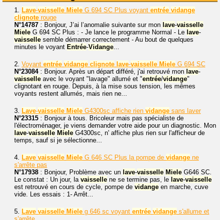
1.
Lave
-
vaisselle
Miele
G 694 SC Plus voyant
entrée
vidange
clignote
rouge
N°14787
: Bonjour, J’ai l’anomalie suivante sur mon
lave
-
vaisselle
Miele
G 694 SC Plus : - Je lance le programme Normal - Le
lave
-
vaisselle
semble démarrer correctement - Au bout de quelques
minutes le voyant
Entrée
-
Vidange
...
2.
Voyant
entrée
vidange
clignote
lave
-
vaisselle
Miele
G 694 SC
N°23084
: Bonjour. Après un départ différé, j'ai retrouvé mon
lave
-
vaisselle
avec le voyant "lavage" allumé et "
entrée
/
vidange
"
clignotant en rouge. Depuis, à la mise sous tension, les mêmes
voyants restent allumés, mais rien ne...
3.
Lave
-
vaisselle
Miele
G4300sc affiche rien
vidange
sans laver
N°23315
: Bonjour à tous. Bricoleur mais pas spécialiste de
l'électroménager, je viens demander votre aide pour un diagnostic. Mon
lave
-
vaisselle
Miele
G4300sc, n' affiche plus rien sur l'afficheur de
temps, sauf si je sélectionne...
4.
Lave
vaisselle
Miele
G 646 SC Plus la pompe de
vidange
ne
s'arrête pas
N°17938
: Bonjour, Problème avec un
lave
-
vaisselle
Miele
G646 SC.
Le constat : Un jour, la
vaisselle
ne se termine pas, le
lave
-
vaisselle
est retrouvé en cours de cycle, pompe de
vidange
en marche, cuve
vide. Les essais : 1- Arrêt...
5.
Lave
vaisselle
Miele
g 646 sc voyant
entrée
vidange
s'allume et
s'arrête