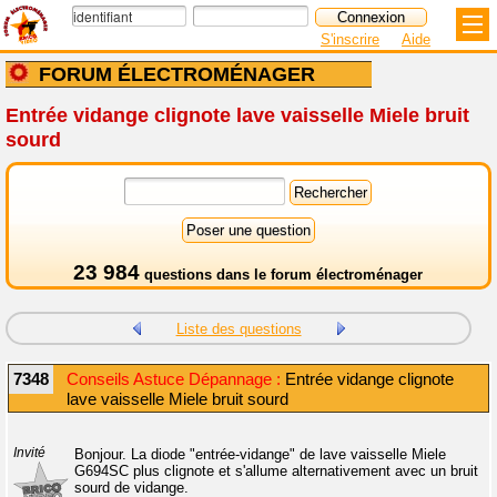
S'inscrire
Aide
FORUM ÉLECTROMÉNAGER
Entrée vidange clignote lave vaisselle Miele bruit
sourd
23 984
questions dans le
forum électroménager
Liste des questions
7348
Conseils Astuce Dépannage :
Entrée vidange clignote
lave vaisselle Miele bruit sourd
Invité
Bonjour. La diode "entrée-vidange" de lave vaisselle Miele
G694SC plus clignote et s'allume alternativement avec un bruit
sourd de vidange.