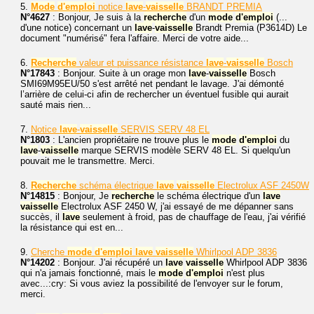
5.
Mode
d'emploi
notice
lave
-
vaisselle
BRANDT PREMIA
N°4627
: Bonjour, Je suis à la
recherche
d'un
mode
d'emploi
(...
d'une notice) concernant un
lave
-
vaisselle
Brandt Premia (P3614D) Le
document "numérisé" fera l'affaire. Merci de votre aide...
6.
Recherche
valeur et puissance résistance
lave
-
vaisselle
Bosch
N°17843
: Bonjour. Suite à un orage mon
lave
-
vaisselle
Bosch
SMI69M95EU/50 s'est arrêté net pendant le lavage. J'ai démonté
l’arrière de celui-ci afin de rechercher un éventuel fusible qui aurait
sauté mais rien...
7.
Notice
lave
-
vaisselle
SERVIS SERV 48 EL
N°1803
: L'ancien propriétaire ne trouve plus le
mode
d'emploi
du
lave
-
vaisselle
marque SERVIS modèle SERV 48 EL. Si quelqu'un
pouvait me le transmettre. Merci.
8.
Recherche
schéma électrique
lave
vaisselle
Electrolux ASF 2450W
N°14815
: Bonjour, Je
recherche
le schéma électrique d'un
lave
vaisselle
Electrolux ASF 2450 W, j'ai essayé de me dépanner sans
succès, il
lave
seulement à froid, pas de chauffage de l'eau, j'ai vérifié
la résistance qui est en...
9.
Cherche
mode
d'emploi
lave
vaisselle
Whirlpool ADP 3836
N°14202
: Bonjour. J'ai récupéré un
lave
vaisselle
Whirlpool ADP 3836
qui n'a jamais fonctionné, mais le
mode
d'emploi
n'est plus
avec...:cry: Si vous aviez la possibilité de l'envoyer sur le forum,
merci.