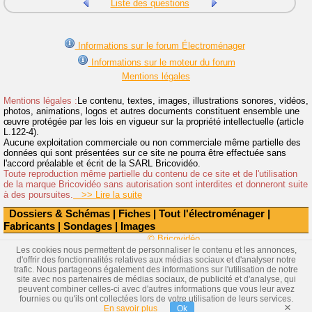
Liste des questions
Informations sur le forum Électroménager
Informations sur le moteur du forum
Mentions légales
Mentions légales :
Le contenu, textes, images, illustrations sonores, vidéos,
photos, animations, logos et autres documents constituent ensemble une
œuvre protégée par les lois en vigueur sur la propriété intellectuelle (article
L.122-4).
Aucune exploitation commerciale ou non commerciale même partielle des
données qui sont présentées sur ce site ne pourra être effectuée sans
l'accord préalable et écrit de la SARL Bricovidéo.
Toute reproduction même partielle du contenu de ce site et de l'utilisation
de la marque Bricovidéo sans autorisation sont interdites et donneront suite
à des poursuites.
>> Lire la suite
Dossiers & Schémas
|
Fiches
|
Tout l'électroménager
|
Fabricants
|
Sondages
|
Images
© Bricovidéo
Les cookies nous permettent de personnaliser le contenu et les annonces,
d'offrir des fonctionnalités relatives aux médias sociaux et d'analyser notre
trafic. Nous partageons également des informations sur l'utilisation de notre
site avec nos partenaires de médias sociaux, de publicité et d'analyse, qui
peuvent combiner celles-ci avec d'autres informations que vous leur avez
fournies ou qu'ils ont collectées lors de votre utilisation de leurs services.
×
En savoir plus
Ok