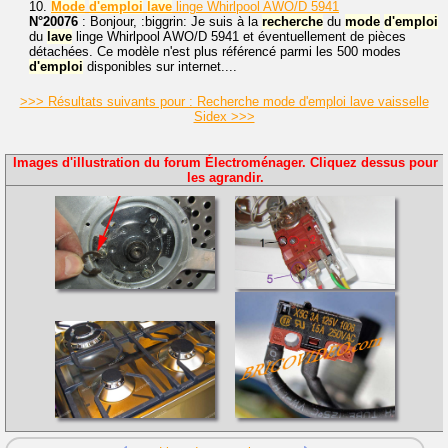
10.
Mode
d'emploi
lave
linge Whirlpool AWO/D 5941
N°20076
: Bonjour, :biggrin: Je suis à la
recherche
du
mode
d'emploi
du
lave
linge Whirlpool AWO/D 5941 et éventuellement de pièces
détachées. Ce modèle n'est plus référencé parmi les 500 modes
d'emploi
disponibles sur internet....
>>> Résultats suivants pour : Recherche mode d'emploi lave vaisselle
Sidex >>>
Images d'illustration du forum Électroménager. Cliquez dessus pour
les agrandir.