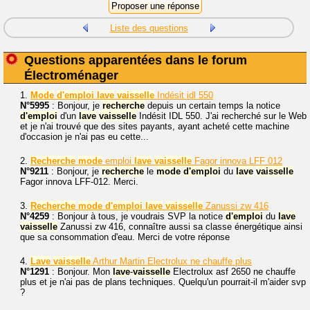
Liste des questions
Questions apparentées dans le forum
Électroménager
1.
Mode
d'emploi
lave
vaisselle
Indésit idl 550
N°5995
: Bonjour, je
recherche
depuis un certain temps la notice
d'emploi
d'un
lave
vaisselle
Indésit IDL 550. J'ai recherché sur le Web
et je n'ai trouvé que des sites payants, ayant acheté cette machine
d'occasion je n'ai pas eu cette...
2.
Recherche
mode
emploi
lave
vaisselle
Fagor innova LFF 012
N°9211
: Bonjour, je
recherche
le
mode
d'emploi
du
lave
vaisselle
Fagor innova LFF-012. Merci.
3.
Recherche
mode
d'emploi
lave
vaisselle
Zanussi zw 416
N°4259
: Bonjour à tous, je voudrais SVP la notice
d'emploi
du
lave
vaisselle
Zanussi zw 416, connaître aussi sa classe énergétique ainsi
que sa consommation d'eau. Merci de votre réponse
4.
Lave
vaisselle
Arthur Martin Electrolux ne chauffe plus
N°1291
: Bonjour. Mon
lave
-
vaisselle
Electrolux asf 2650 ne chauffe
plus et je n'ai pas de plans techniques. Quelqu'un pourrait-il m'aider svp
?