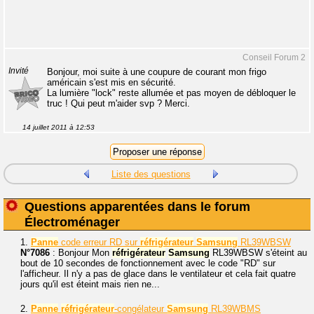
Conseil Forum 2
Invité
Bonjour, moi suite à une coupure de courant mon frigo
américain s'est mis en sécurité.
La lumière "lock" reste allumée et pas moyen de débloquer le
truc ! Qui peut m'aider svp ? Merci.
14 juillet 2011 à 12:53
Liste des questions
Questions apparentées dans le forum
Électroménager
1.
Panne
code erreur RD sur
réfrigérateur
Samsung
RL39WBSW
N°7086
: Bonjour Mon
réfrigérateur
Samsung
RL39WBSW s'éteint au
bout de 10 secondes de fonctionnement avec le code "RD" sur
l'afficheur. Il n'y a pas de glace dans le ventilateur et cela fait quatre
jours qu'il est éteint mais rien ne...
2.
Panne
réfrigérateur
-congélateur
Samsung
RL39WBMS