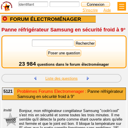
S'inscrire
Aide
FORUM ÉLECTROMÉNAGER
Panne réfrigérateur Samsung en sécurité froid à 9°
23 984
questions dans le
forum électroménager
Liste des questions
5121
Problèmes Forums Electromenager :
Panne réfrigérateur
Samsung en sécurité froid à 9°
Invité
Bonjour, mon réfrigérateur congélateur Samsung "cooln'cool"
s'est mis en sécurité et sonne toutes les trois minutes. Il me
semble qu'il détecte la porte comme étant ouverte alors qu'elle
est fermée et que le joint est bon. Il bloque la température sur
9° alors que la partie congèle fonctionne sans problème -18°.