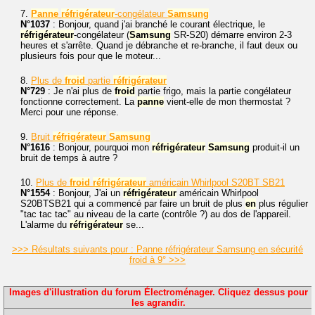
7.
Panne
réfrigérateur
-congélateur
Samsung
N°1037
: Bonjour, quand j'ai branché le courant électrique, le
réfrigérateur
-congélateur (
Samsung
SR-S20) démarre environ 2-3
heures et s'arrête. Quand je débranche et re-branche, il faut deux ou
plusieurs fois pour que le moteur...
8.
Plus de
froid
partie
réfrigérateur
N°729
: Je n'ai plus de
froid
partie frigo, mais la partie congélateur
fonctionne correctement. La
panne
vient-elle de mon thermostat ?
Merci pour une réponse.
9.
Bruit
réfrigérateur
Samsung
N°1616
: Bonjour, pourquoi mon
réfrigérateur
Samsung
produit-il un
bruit de temps à autre ?
10.
Plus de
froid
réfrigérateur
américain Whirlpool S20BT SB21
N°1554
: Bonjour, J'ai un
réfrigérateur
américain Whirlpool
S20BTSB21 qui a commencé par faire un bruit de plus
en
plus régulier
"tac tac tac" au niveau de la carte (contrôle ?) au dos de l'appareil.
L'alarme du
réfrigérateur
se...
>>> Résultats suivants pour : Panne réfrigérateur Samsung en sécurité
froid à 9° >>>
Images d'illustration du forum Électroménager. Cliquez dessus pour
les agrandir.