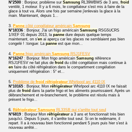
N°2500
: Bonjour, problème sur
Samsung
RL39WBMS de 3 ans,
froid
ventilé, 1 moteur. Il y a 6 mois, le congélateur s'est mis à faire de la
glace à tout va. Alors une fois par semaine j'enlevais la glace à la
main. Maintenant, depuis 1...
3.
Panne
côté congélateur américain
Samsung
N°18336
: Bonjour, J'ai un frigo américain
Samsung
RSG5UCRS
1/XEF 01 depuis 2013, la
panne
dure depuis quelque temps
maintenant, on s'
en
ai aperçu car les glaces ne semblaient pas bien
congelé ! :tongue: La
panne
est que mon...
4.
Panne
frigo américain
Samsung
RSJ1FESV
N°16247
: Bonjour. Mon frigo américain
Samsung
référence
RSJ1FESV ne fait plus de
froid
du côté congélation mais continue à
en
faire du côté réfrigération dans le compartiment congélation
uniquement réfrigération : 5° et...
5.
Problème de
froid
réfrigérateur
Whirlpool arc 4110 IX
N°10165
: Bonjour, Mon
réfrigérateur
Whirlpool arc 4110 IX ne faisait
plus de
froid
dans la partie frigo et les aliments pourrissaient. Après un
débranchement et re-branchement, le problème est résolu mais à
présent le frigo...
6.
Réfrigérateur
Samsung
RL33SB qui s'arrête tout seul
N°6819
: Bonjour Mon
réfrigérateur
a 3 ans et fonctionnait très bien
jusqu'ici. Depuis 5 jours, il s'arrête tout seul. Si on le redémarre, il
repart. Il a à nouveau bien fonctionné pendant 5 jours puis hier s'est à
nouveau arrêté...