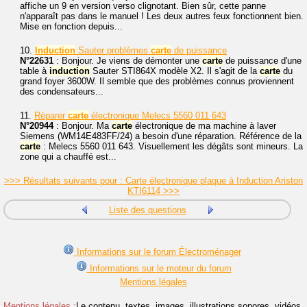
affiche un 9 en version verso clignotant. Bien sûr, cette panne
n'apparaît pas dans le manuel ! Les deux autres feux fonctionnent bien.
Mise en fonction depuis...
10.
Induction
Sauter problèmes
carte
de puissance
N°22631
: Bonjour. Je viens de démonter une
carte
de puissance d'une
table à
induction
Sauter STI864X modèle X2. Il s'agit de la
carte
du
grand foyer 3600W. Il semble que des problèmes connus proviennent
des condensateurs...
11.
Réparer
carte
électronique Melecs 5560 011 643
N°20944
: Bonjour. Ma
carte
électronique de ma machine à laver
Siemens (WM14E483FF/24) a besoin d'une réparation. Référence de la
carte
: Melecs 5560 011 643. Visuellement les dégâts sont mineurs. La
zone qui a chauffé est...
>>> Résultats suivants pour : Carte électronique plaque à Induction Ariston
KTI6114 >>>
Liste des questions
Informations sur le forum Électroménager
Informations sur le moteur du forum
Mentions légales
Mentions légales :
Le contenu, textes, images, illustrations sonores, vidéos,