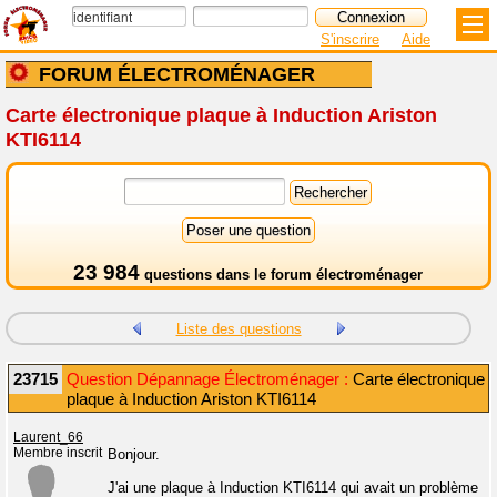
S'inscrire
Aide
FORUM ÉLECTROMÉNAGER
Carte électronique plaque à Induction Ariston
KTI6114
23 984
questions dans le
forum électroménager
Liste des questions
23715
Question Dépannage Électroménager :
Carte électronique
plaque à Induction Ariston KTI6114
Laurent_66
Membre inscrit
Bonjour.
J'ai une plaque à Induction KTI6114 qui avait un problème