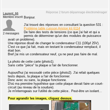
Réponse 2 forum dépannage électroménager
Laurent_66
Membre inscrit
Bonjour.
J'ai trouvé des réponses en consultant la question 531 :
Problème table cuisson Ariston kti 6114
De faire des tests de tensions (ce que j'ai fait et qui a
2 messages
permis de déterminer qu'un des modules de puissance
avait un problème).
Une réponse disait de changer le condensateur C11 (100µf 25V).
C'est ce que j'ai fait, mais en testant le condensateur remplacé, il
était bon.
Bref j'ai mis un condensateur neuf, ça ne peut pas faire de mal.
La photo de cette carte (photo1).
Sans cette "pièce" la plaque a l'air de fonctionner.
Aujourd'hui j'ai ressoudé cette pièce (photo2). J'ai refait quelques
tests depuis, la plaque a l'air de fonctionner.
Donc avec ou sans, la plaque fonctionne.
D'où ma première hypothèse que cette plaque devait faire un court-
circuit (au niveau de la soudure).
Je m'interrogeais sur l'utilité de cette pièce.. Peut-être un isolant...
Pour agrandir les images, cliquez dessus.