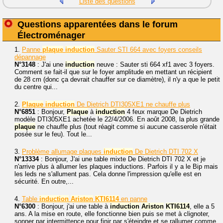
Liste des questions
Questions apparentées dans le forum
Électroménager
1.
Panne
plaque
induction
Sauter STI 664 avec foyers conseils
dépannage
N°3148
: J'ai une
induction
neuve : Sauter sti 664 xf1 avec 3 foyers.
Comment se fait-il que sur le foyer amplitude en mettant un récipient
de 28 cm (donc ça devrait chauffer sur ce diamètre), il n'y a que le petit
du centre qui...
2.
Plaque
induction
De Dietrich DTI305XE1 ne chauffe plus
N°6851
: Bonjour,
Plaque
à
induction
4 feux marque De Dietrich
modèle DTI305XE1 achetée le 22/4/2006. En août 2008, la plus grande
plaque
ne chauffe plus (tout réagit comme si aucune casserole n'était
posée sur le feu). Tout le...
3.
Problème allumage plaques
induction
De Dietrich DTI 702 X
N°13334
: Bonjour, J'ai une table mixte De Dietrich DTI 702 X et je
n'arrive plus à allumer les plaques inductions. Parfois il y a le Bip mais
les leds ne s'allument pas. Cela donne l'impression qu'elle est en
sécurité. En outre,...
4.
Table
induction
Ariston
KTI6114
en panne
N°6300
: Bonjour, j'ai une table à
induction
Ariston
KTI6114
, elle a 5
ans. A la mise en route, elle fonctionne bien puis se met à clignoter,
sonner par intermittence pour finir par s'éteindre et se rallumer comme