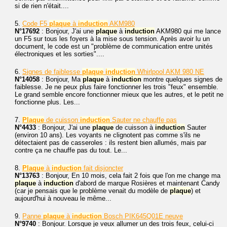
si de rien n'était....
5.
Code F5
plaque
à
induction
AKM980
N°17692
: Bonjour, J'ai une
plaque
à
induction
AKM980 qui me lance
un F5 sur tous les foyers à la mise sous tension. Après avoir lu un
document, le code est un "problème de communication entre unités
électroniques et les sorties"....
6.
Signes de faiblesse
plaque
induction
Whirlpool AKM 980 NE
N°14058
: Bonjour, Ma
plaque
à
induction
montre quelques signes de
faiblesse. Je ne peux plus faire fonctionner les trois "feux" ensemble.
Le grand semble encore fonctionner mieux que les autres, et le petit ne
fonctionne plus. Les...
7.
Plaque
de cuisson
induction
Sauter ne chauffe pas
N°4433
: Bonjour, J'ai une
plaque
de cuisson à
induction
Sauter
(environ 10 ans). Les voyants ne clignotent pas comme s'ils ne
détectaient pas de casseroles : ils restent bien allumés, mais par
contre ça ne chauffe pas du tout. Le...
8.
Plaque
à
induction
fait disjoncter
N°13763
: Bonjour, En 10 mois, cela fait 2 fois que l'on me change ma
plaque
à
induction
d'abord de marque Rosières et maintenant Candy
(car je pensais que le problème venait du modèle de
plaque
) et
aujourd'hui à nouveau le même...
9.
Panne
plaque
à
induction
Bosch PIK645Q01E neuve
N°9740
: Bonjour. Lorsque je veux allumer un des trois feux, celui-ci