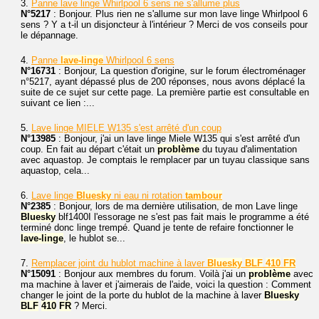
3.
Panne lave linge Whirlpool 6 sens ne s'allume plus
N°5217
: Bonjour. Plus rien ne s'allume sur mon lave linge Whirlpool 6
sens ? Y a t-il un disjoncteur à l'intérieur ? Merci de vos conseils pour
le dépannage.
4.
Panne
lave-linge
Whirlpool 6 sens
N°16731
: Bonjour, La question d'origine, sur le forum électroménager
n°5217, ayant dépassé plus de 200 réponses, nous avons déplacé la
suite de ce sujet sur cette page. La première partie est consultable en
suivant ce lien :...
5.
Lave linge MIELE W135 s'est arrêté d'un coup
N°13985
: Bonjour, j'ai un lave linge Miele W135 qui s'est arrêté d'un
coup. En fait au départ c'était un
problème
du tuyau d'alimentation
avec aquastop. Je comptais le remplacer par un tuyau classique sans
aquastop, cela...
6.
Lave linge
Bluesky
ni eau ni rotation
tambour
N°2385
: Bonjour, lors de ma dernière utilisation, de mon Lave linge
Bluesky
blf1400I l'essorage ne s'est pas fait mais le programme a été
terminé donc linge trempé. Quand je tente de refaire fonctionner le
lave-linge
, le hublot se...
7.
Remplacer joint du hublot machine à laver
Bluesky
BLF
410
FR
N°15091
: Bonjour aux membres du forum. Voilà j'ai un
problème
avec
ma machine à laver et j'aimerais de l'aide, voici la question : Comment
changer le joint de la porte du hublot de la machine à laver
Bluesky
BLF
410
FR
? Merci.