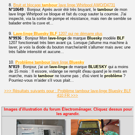
8.
Bruit et blocage
tambour
lave linge Whirlpool AWO/D4731
N°10649
: Bonjour, Après avoir été très bruyant, le
tambour
de mon
lave linge Whirlpool se bloque et fait du coup sauter la courroie. J'ai
inspecté, via la sortie de pompe et résistance, mais rien de semble se
balader entre la cuve et...
9.
Lave-linge
Bluesky
BLF
1207 qui ne démarre plus
N°9936
: Bonjour Mon
lave-linge
de marque
Bluesky
modèle
BLF
1207 fonctionnait très bien avant ça. Lorsque j'allume ma machine à
laver, je vois la diode du bouton marche/arrêt s'allumer mais avec une
très faible intensité et aucune...
10.
Problème
tambour
lave linge
Bluesky
N°819
: Bonjour, j'ai un
lave-linge
de marque
BLUESKY
qui a moins
de 15 mois : Il essore, vidange se remplit d'eau quand je le mets en
marche, mais le
tambour
ne tourne pas ; d'où vient le
problème
?
Pourriez-vous m'aider s'il vous plait...
>>> Résultats suivants pour : Problème tambour lave-linge Bluesky BLF
410 FR >>>
Images d'illustration du forum Électroménager. Cliquez dessus pour
les agrandir.