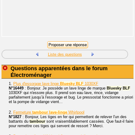
Liste des questions
Questions apparentées dans le forum
Électroménager
1.
Plus d'essorage lave linge
Bluesky
BLF
1030XF
N°16449
: Bonjour. Je possède un lave linge de marque
Bluesky
BLF
1030XF qui n'essore plus. Il prend son eau lave, rince, vidange
parfaitement jusqu’à l'essorage et bug. Le pressostat fonctionne a priori
et la pompe de vidange vient...
2.
Fermeture
tambour
lave-linge
Whirlpool
N°1827
: Bonjour, Les tiges en fer qui permettent de relever l'un des
battants du
tambour
sont vraisemblablement cassées. Que faut-il faire
pour remettre ces tiges qui servent de ressort ? Merci.