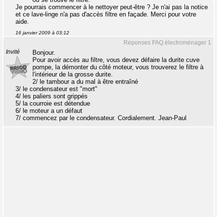
Je pourrais commencer à le nettoyer peut-être ? Je n'ai pas la notice
et ce lave-linge n'a pas d'accès filtre en façade. Merci pour votre
aide.
16 janvier 2009 à 03:12
Réponses FAQ électroménager 1
Invité
Bonjour.
Pour avoir accès au filtre, vous devez défaire la durite cuve
pompe, la démonter du côté moteur, vous trouverez le filtre à
l'intérieur de la grosse durite.
2/ le tambour a du mal à être entraîné
3/ le condensateur est "mort"
4/ les paliers sont grippés
5/ la courroie est détendue
6/ le moteur a un défaut
7/ commencez par le condensateur. Cordialement. Jean-Paul