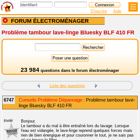
S'inscrire
Aide
FORUM ÉLECTROMÉNAGER
Problème tambour lave-linge Bluesky BLF 410 FR
23 984
questions dans le
forum électroménager
Liste des questions
6747
Conseils Problème Dépannage :
Problème tambour lave-
linge Bluesky BLF 410 FR
Invité
Bonjour,
Le tambour a du mal à être entraîné lors du lavage. Lorsque
l'eau est vidangée, le lave-linge reprend quelques forces mais
rien de bien énergique et pour couronner le tout, je ne sais pas
où se trouve le filtre.