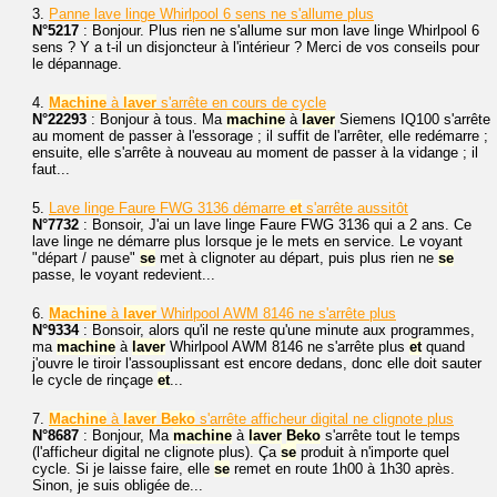
3.
Panne lave linge Whirlpool 6 sens ne s'allume plus
N°5217
: Bonjour. Plus rien ne s'allume sur mon lave linge Whirlpool 6
sens ? Y a t-il un disjoncteur à l'intérieur ? Merci de vos conseils pour
le dépannage.
4.
Machine
à
laver
s'arrête en cours de cycle
N°22293
: Bonjour à tous. Ma
machine
à
laver
Siemens IQ100 s'arrête
au moment de passer à l'essorage ; il suffit de l'arrêter, elle redémarre ;
ensuite, elle s'arrête à nouveau au moment de passer à la vidange ; il
faut...
5.
Lave linge Faure FWG 3136 démarre
et
s'arrête aussitôt
N°7732
: Bonsoir, J'ai un lave linge Faure FWG 3136 qui a 2 ans. Ce
lave linge ne démarre plus lorsque je le mets en service. Le voyant
"départ / pause"
se
met à clignoter au départ, puis plus rien ne
se
passe, le voyant redevient...
6.
Machine
à
laver
Whirlpool AWM 8146 ne s'arrête plus
N°9334
: Bonsoir, alors qu'il ne reste qu'une minute aux programmes,
ma
machine
à
laver
Whirlpool AWM 8146 ne s'arrête plus
et
quand
j'ouvre le tiroir l'assouplissant est encore dedans, donc elle doit sauter
le cycle de rinçage
et
...
7.
Machine
à
laver
Beko
s'arrête afficheur digital ne clignote plus
N°8687
: Bonjour, Ma
machine
à
laver
Beko
s'arrête tout le temps
(l'afficheur digital ne clignote plus). Ça
se
produit à n'importe quel
cycle. Si je laisse faire, elle
se
remet en route 1h00 à 1h30 après.
Sinon, je suis obligée de...