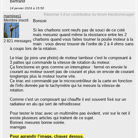
Bertrand
14 janvier 2024 à 15:50
Réponse 3 d'un contributeur du forum électroménager
mamigas1
Membre inscrit
Bonsoir.
Si les charbons sont neufs pas de souci de ce coté
mais mesurez quand même la résistance entre les 2
charbons quand vous faites tourner la poulie moteur à la
2 821 messages
main : vous devez trouver de l’ordre de 2 à 4 ohms sans
à coups lors de la rotation.
Le triac (je joins une photo) de moteur tambour c'est le composant à
3 pattes qui commande la vitesse de rotation du moteur.
Ça fonctionne en gros comme un interrupteur : fermé on envoie le
courant au moteur ouvert pas de courant et plus on envoie de courant
longtemps plus le moteur tourne vite.
Ce triac est commandé par le microcontrôleur de la carte en fonction
de l'info donnée par le tachymètre qui lui mesure la vitesse de
rotation.
Comme c'est un composant qui chauffe il est souvent fixé sur un
radiateur en alu qui sert de refroidisseur.
Pour tester le triac avec un multimètre pas évident, voir sur le net il
existe plusieurs articles qui traitent de ce sujet.
Bonnes mesures bonne soirée.
mamigas
Pour agrandir l'image, cliquez dessus.