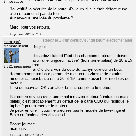
3 messages
J'ai vérifié la sécurité de la porte, d'ailleurs si elle était défectueuse,
elle ne tournerait pas du tout.
Auriez-vous une idée du problème ?
Merci pour vos retours.
13 janvier 2024 à 21:18
Réponse 1 d'un contributeur du forum électroménager
mamigas1
Membre inscrit
Bonjour.
Regardez d'abord l'état des charbons moteur ils doivent
avoir une longueur "active" (hors porte balais) de 10 à 15
mm.
2 821 messages
Si OK alors voir du coté du tachymètre qui en bout
d'arbre moteur tambour permet de mesurer la vitesse de rotation
mesurer sa résistance entre 30 et 150 ohms suivant les modèles de
moteur.
Et si de nouveau OK voir alors le triac qui pilote le moteur.
Par contre si vous avez une machine avec moteur à induction (sans
balais) c'est probablement un défaut de la carte CMU qui fabrique le
triphasé pour alimenter le moteur.
Je peux en dire + vous ne précisez pas le modèle de lave-linge et
Beko en fabrique des dizaines !!
Bonne journée.
mamigas
14 janvier 2024 à 10:40