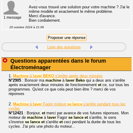
Avez-vous trouvé une solution pour votre machine ? J'ai le
même modèle et exactement le même problème.
Merci d'avance.
1 message
Bien cordialement.
20 octobre 2024 à 21:06
Liste des questions
Questions apparentées dans le forum
Électroménager
1.
Machine
à
laver
BEKO
s'arrête après deux minutes
N°2905
: Bonsoir ma
machine
à
laver
Beko
qui a deux ans s'arrête
après exactement deux minutes de fonctionnement
et
ce, sur tous les
programmes. Qu'est ce que cela peut bien être ? merci de vos
réponses
2.
Machine
à
laver
Fagor moteur
se
lance
s'arrête pendant tous les
cycles
N°12421
: Bonjour,
et
merci par avance de vos futures réponses. Mon
moteur de
machine
à
laver
Fagor
se
lance
et
s'arrête, le sens
s'inverse
se
lance
et
s'arrête
et
ceci pendant la durée de tous les
cycles. J'ai pris une photo du moteur...