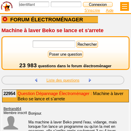
S'inscrire
Aide
FORUM ÉLECTROMÉNAGER
Machine à laver Beko se lance et s'arrete
23 983
questions dans le
forum électroménager
Liste des questions
22954
Question Dépannage Électroménager :
Machine à laver
Beko se lance et s'arrete
Bertrand64
Membre inscrit
Bonjour.
Ma machine à laver Beko prend l'eau, vidange, mais
lorsque l'on lance un programme ou qu'on la met en
essorage, elle s'arrête après seulement 3 ou 4 tours.