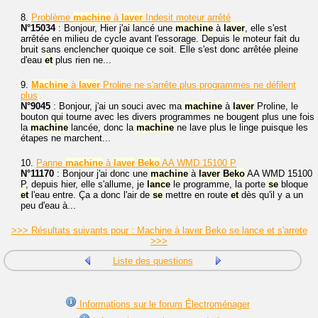
8.
Problème
machine
à
laver
Indesit moteur arrêté
N°15034
: Bonjour, Hier j'ai lancé une
machine
à
laver
, elle s'est
arrêtée en milieu de cycle avant l'essorage. Depuis le moteur fait du
bruit sans enclencher quoique ce soit. Elle s'est donc arrêtée pleine
d'eau
et
plus rien ne...
9.
Machine
à
laver
Proline ne s'arrête plus programmes ne défilent
plus
N°9045
: Bonjour, j'ai un souci avec ma
machine
à
laver
Proline, le
bouton qui tourne avec les divers programmes ne bougent plus une fois
la
machine
lancée, donc la
machine
ne lave plus le linge puisque les
étapes ne marchent...
10.
Panne
machine
à
laver
Beko
AA WMD 15100 P
N°11170
: Bonjour j'ai donc une
machine
à
laver
Beko
AA WMD 15100
P, depuis hier, elle s'allume, je
lance
le programme, la porte
se
bloque
et
l'eau entre. Ça a donc l'air de
se
mettre en route
et
dès qu'il y a un
peu d'eau à...
>>> Résultats suivants pour : Machine à laver Beko se lance et s'arrete
>>>
Liste des questions
Informations sur le forum Électroménager