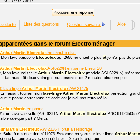
14 mai 2019 à 08:19
Liste des questions
Aide
écédente
Question suivante
apparentées dans le forum Électroménager
Arthur
Martin
Electrolux
ne chauffe plus
. Mon lave-vaisselle
Electrolux
asf 2650 ne chauffe plus
et
je n'ai pas de plan
Arthur
Martin
Electrolux
ASI6229N en panne Erreur 20
r, Mon lave vaisselle
Arthur
Martin
Electrolux
(modèle ASI 6229 N) présente 
il fait aussitôt deux vidanges successives de 2 minutes chacune puis...
0 lave linge
Arthur
Martin
Electrolux
AW 21475
 En faisant tourner mon
lave-linge
Arthur
Martin
Electrolux
perfection grand
 quelle panne correspond ce code car je n'ai pas retrouvé la...
Arthur
Martin
en panne
J'ai un lave-vaisselle (ASI 6231N
Arthur
Martin
Electrolux
PNC 91123505501 
fusible quelque part ? Merci.
hur
Martin
Electrolux
AW 2126 F bruit à l'essorage
r. Suite à ma question n°11973 Essorage bruyant sur lave linge
Arthur
Marti
i que la courroie avec son pédalier... Selon le bruit que...