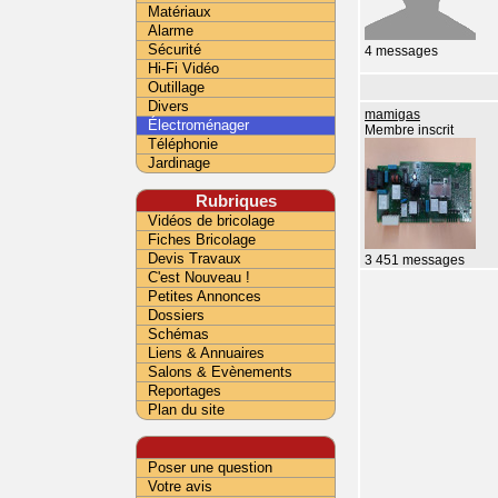
Matériaux
Alarme
Sécurité
4 messages
Hi-Fi Vidéo
Outillage
Divers
mamigas
Électroménager
Membre inscrit
Téléphonie
Jardinage
Rubriques
Vidéos de bricolage
Fiches Bricolage
Devis Travaux
3 451 messages
C'est Nouveau !
Petites Annonces
Dossiers
Schémas
Liens & Annuaires
Salons & Evènements
Reportages
Plan du site
Poser une question
Votre avis