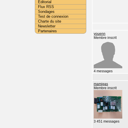
Editorial
Flux RSS
Sondages
Test de connexion
Charte du site
Newsletter
Partenaires
youenn
Membre inscrit
4 messages
mamigas
Membre inscrit
3 451 messages