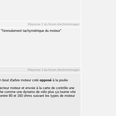
Réponse 2 du forum électroménager
 "l'enroulement tachymétrique du moteur".
Réponse 3 du forum électroménager
en bout d'arbre moteur coté
opposé
à la poulie
ecteur moteur et envoie à la carte de contrôle une
arche comme une dynamo de vélo plus ça tourne vite
e entre 80 et 160 ohms suivant les types de moteur