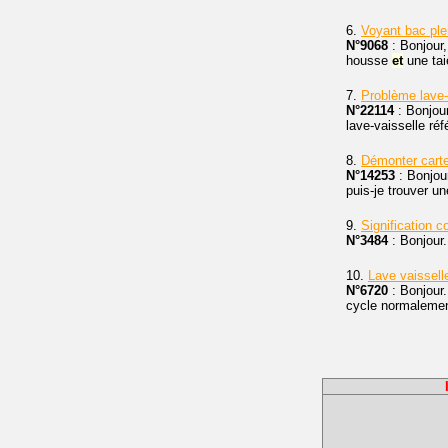
6.
Voyant bac ple
N°9068
: Bonjour
housse
et
une taie
7.
Problème lave-
N°22114
: Bonjour
lave-vaisselle réf
8.
Démonter carte
N°14253
: Bonjou
puis-je trouver u
9.
Signification 
N°3484
: Bonjour.
10.
Lave vaissel
N°6720
: Bonjour.
cycle normalemen