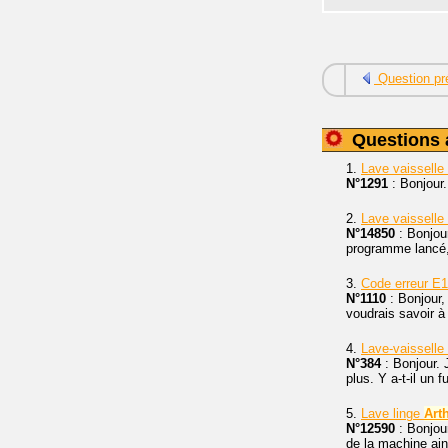
Question pr
Questions 
1.
Lave vaisselle
N°1291
: Bonjour
2.
Lave vaisselle
N°14850
: Bonjou
programme lancé, 
3.
Code erreur E1
N°1110
: Bonjour,
voudrais savoir à
4.
Lave-vaisselle
N°384
: Bonjour. 
plus. Y a-t-il un 
5.
Lave linge
Art
N°12590
: Bonjou
de la machine ains