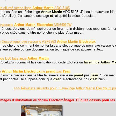
in allumé sèche linge
Arthur
Martin
ADC 5105
, je possède un sèche linge
Arthur
Martin
ADC 5105. J'ai eu la mauvaise idée
 d'oreiller). J'ai lancé le séchage
et
j'ai quitté la pièce. Je suis...
vaisselle
Arthur
Martin
Electrolux
ASI64010W
 à tous. Je viens de m'inscrire sur ce forum afin d'obtenir des réponses à m
érence citée dans le titre ne fonctionne plus. A sa mise...
 électronique lave vaisselle ASF6263
Arthur
Martin
Electrolux
r, Je cherche comment démonter la carte électronique de mon lave vaissell
ne vue éclatée ou une documentation technique de cet appareil ? Je...
code E60 lave linge
Arthur
Martin
 Quelqu'un connait-il la signification du code E60 sur un
lave-linge
Arthur
Ma
le
Arthur
Martin
Electrolux
ne
prend
pas
l'eau
 Comme précisé dans le titre le lave-vaisselle ne
prend
pas
l'eau
. Si on met
t par contre. Je suppose donc que
c'est
l'électrovanne ? Si
c'est
bien...
>>> Résultats suivants pour : Lave-linge Arthur Martin Electrolux pre
Images d'illustration du forum Électroménager. Cliquez dessus pour les 