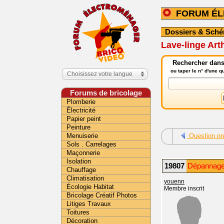
FORUM É
Dossiers & Sch
Lave-linge Arth
Rechercher dans
ou taper le n° d'une 
Choisissez votre langue
Forums de bricolage
Plomberie
Électricité
Papier peint
Peinture
Menuiserie
Question pr
Sols . Carrelages
Maçonnerie
Isolation
19807
Dépannage
Chauffage
Climatisation
youenn
Écologie Habitat
Membre inscrit
Bricolage Créatif Photos
Litiges Travaux
Toitures
Décoration