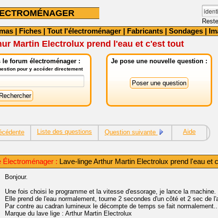
LECTROMÉNAGER
Reste
émas
|
Fiches
|
Tout l'électroménager
|
Fabricants
|
Sondages
|
Im
ur Martin Electrolux prend l'eau et c'est tout
 le forum électroménager :
Je pose une nouvelle question :
question pour y accéder directement
Liste des questions
Aide
écédente
Question suivante
 Électroménager :
Lave-linge Arthur Martin Electrolux prend l'eau et c
Bonjour.
Une fois choisi le programme et la vitesse d'essorage, je lance la machine.
Elle prend de l'eau normalement, tourne 2 secondes d'un côté et 2 sec de l'a
Par contre au cadran lumineux le décompte de temps se fait normalement..
Marque du lave lige : Arthur Martin Electrolux