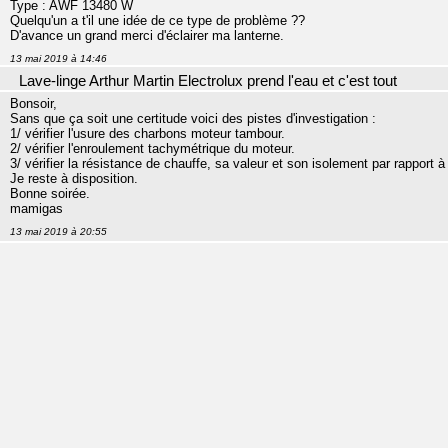
Type : AWF 13480 W
Quelqu'un a t'il une idée de ce type de problème ??
D'avance un grand merci d'éclairer ma lanterne.
13 mai 2019 à 14:46
Lave-linge Arthur Martin Electrolux prend l'eau et c'est tout
Bonsoir,
Sans que ça soit une certitude voici des pistes d'investigation :
1/ vérifier l'usure des charbons moteur tambour.
2/ vérifier l'enroulement tachymétrique du moteur.
3/ vérifier la résistance de chauffe, sa valeur et son isolement par rapport à 
Je reste à disposition.
Bonne soirée.
mamigas
13 mai 2019 à 20:55