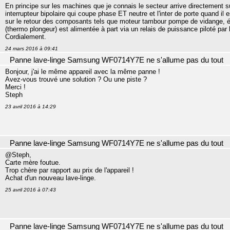
En principe sur les machines que je connais le secteur arrive directement sur
interrupteur bipolaire qui coupe phase ET neutre et l'inter de porte quand il 
sur le retour des composants tels que moteur tambour pompe de vidange, él
(thermo plongeur) est alimentée à part via un relais de puissance piloté par 
Cordialement.
24 mars 2016 à 09:41
Panne lave-linge Samsung WF0714Y7E ne s'allume pas du tout
Bonjour, j'ai le même appareil avec la même panne !
Avez-vous trouvé une solution ? Ou une piste ?
Merci !
Steph
23 avril 2016 à 14:29
Panne lave-linge Samsung WF0714Y7E ne s'allume pas du tout
@Steph,
Carte mère foutue.
Trop chère par rapport au prix de l'appareil !
Achat d'un nouveau lave-linge.
25 avril 2016 à 07:43
Panne lave-linge Samsung WF0714Y7E ne s'allume pas du tout