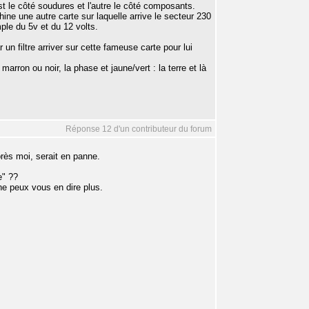
st le côté soudures et l'autre le côté composants.
ine une autre carte sur laquelle arrive le secteur 230
mple du 5v et du 12 volts.
 un filtre arriver sur cette fameuse carte pour lui
n ou noir, la phase et jaune/vert : la terre et là
Réponse 12 d'un contributeur du forum
près moi, serait en panne.
e" ??
ne peux vous en dire plus.