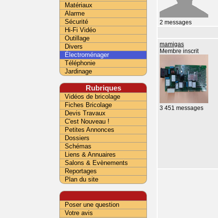
Matériaux
Alarme
Sécurité
2 messages
Hi-Fi Vidéo
Outillage
mamigas
Divers
Membre inscrit
Électroménager
Téléphonie
Jardinage
Rubriques
Vidéos de bricolage
Fiches Bricolage
3 451 messages
Devis Travaux
C'est Nouveau !
Petites Annonces
Dossiers
Schémas
Liens & Annuaires
Salons & Evènements
Reportages
Plan du site
Poser une question
Votre avis