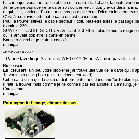
La carte que vous mettez en photo est la carte d'affichage, la photo verte e
Je ne pense pas que cette carte soit concernée ; il doit y avoir dans la mach
et qui, elle, fabrique d'autres tensions pour alimenter l’électronique par exe
C'est à mon avis cette autre carte qui est concernée.
Pour la trouver suivez le câble secteur il doit, peut-être après le passage par
fournir le 230v.
SUIVEZ LE CÂBLE SECTEUR AVEC SES 3 FILS : bleu le neutre rouge ou marro
où ils arrivent doit être la carte en panne.
Bonne recherche, je reste à dispo !
mamigas
15 mai 2016 à 20:37
Panne lave-linge Samsung WF0714Y7E ne s'allume pas du tout
Re bonsoir.
En "creusant" un peu votre problème j'ai trouvé une vue de la carte qui, d'a
Je vous joins une photo (c'est un document word).
Cette carte qui reçoit le secteur doit être enfermée dans une "boite plastiqu
Il faut la trouver mais comme je ne connais pas les appareils Samsung, je 
Cordialement.
mamigas
Pour agrandir l'image, cliquez dessus.