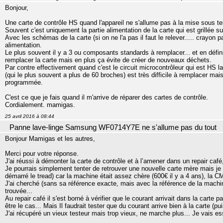
Bonjour,
Une carte de contrôle HS quand l'appareil ne s'allume pas à la mise sous te
Souvent c'est uniquement la partie alimentation de la carte qui est grillée su
Avec les schémas de la carte (si on ne l'a pas il faut le relever..... crayon pa
alimentation.
Le plus souvent il y a 3 ou composants standards à remplacer... et en défi
remplacer la carte mais en plus ça évite de créer de nouveaux déchets.
Par contre effectivement quand c'est le circuit microcontrôleur qui est HS 
(qui le plus souvent a plus de 60 broches) est très difficile à remplacer ma
programmée.
C'est ce que je fais quand il m'arrive de réparer des cartes de contrôle.
Cordialement. mamigas.
25 avril 2016 à 08:44
Panne lave-linge Samsung WF0714Y7E ne s'allume pas du tout
Bonjour Mamigas et les autres,
Merci pour votre réponse.
J'ai réussi à démonter la carte de contrôle et à l’amener dans un repair café,
Je pourrais simplement tenter de retrouver une nouvelle carte mère mais je 
démarré le tread) car la machine était assez chère (600€ il y a 4 ans), la 
J'ai cherché (sans sa référence exacte, mais avec la référence de la machin
trouvée...
Au repair café il s'est borné à vérifier que le courant arrivait dans la carte pa
être le cas... Mais Il faudrait tester que du courant arrive bien à la carte (p
J'ai récupéré un vieux testeur mais trop vieux, ne marche plus... Je vais es