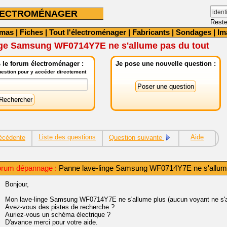
LECTROMÉNAGER
Reste
émas
|
Fiches
|
Tout l'électroménager
|
Fabricants
|
Sondages
|
Im
nge Samsung WF0714Y7E ne s'allume pas du tout
 le forum électroménager :
Je pose une nouvelle question :
question pour y accéder directement
Liste des questions
Aide
écédente
Question suivante
orum dépannage :
Panne lave-linge Samsung WF0714Y7E ne s'allume
Bonjour,
Mon lave-linge Samsung WF0714Y7E ne s'allume plus (aucun voyant ne s'a
Avez-vous des pistes de recherche ?
Auriez-vous un schéma électrique ?
D'avance merci pour votre aide.