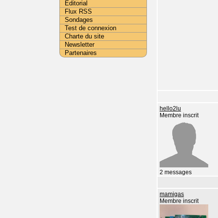
Editorial
Flux RSS
Sondages
Test de connexion
Charte du site
Newsletter
Partenaires
hello2lu
Membre inscrit
2 messages
mamigas
Membre inscrit