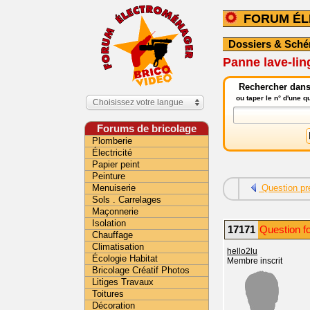
FORUM É
Dossiers & Sch
Panne lave-li
Rechercher dans
ou taper le n° d'une 
Choisissez votre langue
Forums de bricolage
Plomberie
Électricité
Papier peint
Peinture
Menuiserie
Question pr
Sols . Carrelages
Maçonnerie
Isolation
17171
Question f
Chauffage
Climatisation
hello2lu
Écologie Habitat
Membre inscrit
Bricolage Créatif Photos
Litiges Travaux
Toitures
Décoration