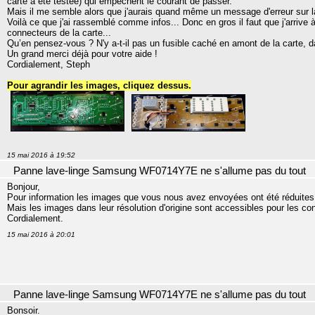
carte a été testée) qui empêchent le courant de passer.
Mais il me semble alors que j'aurais quand même un message d'erreur sur la
Voilà ce que j'ai rassemblé comme infos... Donc en gros il faut que j'arrive 
connecteurs de la carte...
Qu’en pensez-vous ? N'y a-t-il pas un fusible caché en amont de la carte, dan
Un grand merci déjà pour votre aide !
Cordialement, Steph
Pour agrandir les images, cliquez dessus.
15 mai 2016 à 19:52
Panne lave-linge Samsung WF0714Y7E ne s'allume pas du tout
Bonjour,
Pour information les images que vous nous avez envoyées ont été réduites po
Mais les images dans leur résolution d'origine sont accessibles pour les con
Cordialement.
15 mai 2016 à 20:01
Panne lave-linge Samsung WF0714Y7E ne s'allume pas du tout
Bonsoir.