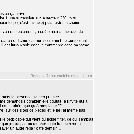
nsion ça arrive.
ite à une surtension sur le secteur 230 volts.
pier loupe, c'est faisable) puis tester la chaine
nitive non seulement ça coûte moins cher que de
la carte est fichue car non seulement ce composant
is il est introuvable dans le commerce dans sa forme
Réponse 7 d'un contributeur du forum
 mais la personne n'a rien pu faire.
me demandais combien elle coûtait (à l'invité qui a
CM est si chère que ça à remplacer ??
e) sur des sites de pièces et je ne l'ai même pas
r le petit câble qui vient du noise filter, ce qui semblait
uisque je n'ai pas pu amener toute la machine. ;)
sayer un autre repair café demain...