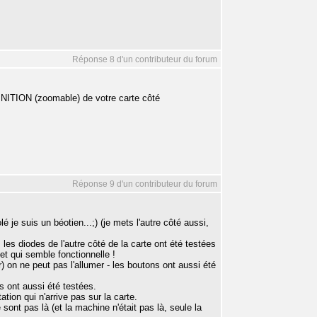
Réponse 8 d'un contributeur du forum
INITION (zoomable) de votre carte côté
Réponse 9 d'un contributeur du forum
 je suis un béotien...;) (je mets l'autre côté aussi,
 : les diodes de l'autre côté de la carte ont été testées
 et qui semble fonctionnelle !
 on ne peut pas l'allumer - les boutons ont aussi été
s ont aussi été testées.
ation qui n'arrive pas sur la carte.
sont pas là (et la machine n'était pas là, seule la