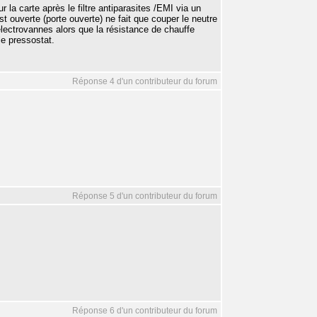
 la carte après le filtre antiparasites /EMI via un
est ouverte (porte ouverte) ne fait que couper le neutre
ectrovannes alors que la résistance de chauffe
le pressostat.
Réponse 4 d'un contributeur du forum
Réponse 5 d'un contributeur du forum
Réponse 6 d'un contributeur du forum