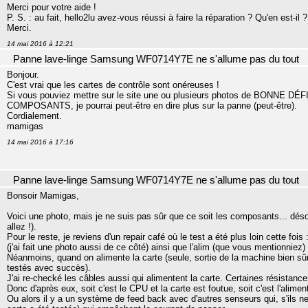
Merci pour votre aide !
P. S. : au fait, hello2lu avez-vous réussi à faire la réparation ? Qu'en est-il ?
Merci.
14 mai 2016 à 12:21
Panne lave-linge Samsung WF0714Y7E ne s'allume pas du tout
Bonjour.
C'est vrai que les cartes de contrôle sont onéreuses !
Si vous pouviez mettre sur le site une ou plusieurs photos de BONNE DÉF
COMPOSANTS, je pourrai peut-être en dire plus sur la panne (peut-être).
Cordialement.
mamigas
14 mai 2016 à 17:16
Panne lave-linge Samsung WF0714Y7E ne s'allume pas du tout
Bonsoir Mamigas,
Voici une photo, mais je ne suis pas sûr que ce soit les composants... désolé
allez !).
Pour le reste, je reviens d'un repair café où le test a été plus loin cette fois
(j'ai fait une photo aussi de ce côté) ainsi que l'alim (que vous mentionniez)
Néanmoins, quand on alimente la carte (seule, sortie de la machine bien sûr)
testés avec succès).
J'ai re-checké les câbles aussi qui alimentent la carte. Certaines résistance
Donc d'après eux, soit c'est le CPU et la carte est foutue, soit c'est l'aliment
Ou alors il y a un système de feed back avec d'autres senseurs qui, s'ils ne 