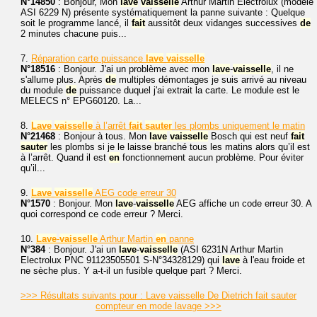
N°14850
: Bonjour, Mon
lave
vaisselle
Arthur Martin Electrolux (modèle
ASI 6229 N) présente systématiquement la panne suivante : Quelque
soit le programme lancé, il
fait
aussitôt deux vidanges successives
de
2 minutes chacune puis...
7.
Réparation carte puissance
lave
vaisselle
N°18516
: Bonjour. J'ai un problème avec mon
lave
-
vaisselle
, il ne
s'allume plus. Après
de
multiples démontages je suis arrivé au niveau
du module
de
puissance duquel j'ai extrait la carte. Le module est le
MELECS n° EPG60120. La...
8.
Lave
vaisselle
à l’arrêt
fait
sauter
les plombs uniquement le matin
N°21468
: Bonjour à tous. Mon
lave
vaisselle
Bosch qui est neuf
fait
sauter
les plombs si je le laisse branché tous les matins alors qu’il est
à l’arrêt. Quand il est
en
fonctionnement aucun problème. Pour éviter
qu’il...
9.
Lave
vaisselle
AEG code erreur 30
N°1570
: Bonjour. Mon
lave
-
vaisselle
AEG affiche un code erreur 30. A
quoi correspond ce code erreur ? Merci.
10.
Lave
-
vaisselle
Arthur Martin
en
panne
N°384
: Bonjour. J'ai un
lave
-
vaisselle
(ASI 6231N Arthur Martin
Electrolux PNC 91123505501 S-N°34328129) qui
lave
à l'eau froide et
ne sèche plus. Y a-t-il un fusible quelque part ? Merci.
>>> Résultats suivants pour : Lave vaisselle De Dietrich fait sauter
compteur en mode lavage >>>