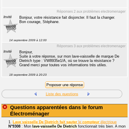
Réponses 2 aux problèmes electromenager
Invité
Bonjour, votre résistance fait disjoncter. Il faut la changer.
Bon courage, Stéphane.
14 septembre 2009 à 12:00
Réponses 3 aux problèmes electromenager
Invité
Bonjour,
Suite à votre réponse, sur mon lave-vaisselle de marque De
Dietrich type : VW8935e1/A, où se trouve la résistance ?
Grand merci pour toutes vos informations très utiles.
18 septembre 2009 à 20:23
Liste des questions
Questions apparentées dans le forum
Électroménager
1.
Lave
vaisselle
De
Dietrich
fait
sauter
le
compteur
électrique
N°9308
: Mon
lave
-
vaisselle
De
Dietrich
fonctionnait très bien. A mon