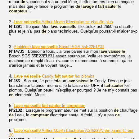
retour
de
vacances il y a un problème, il effectue très bien un rinçage
mais dès que je lance le programme
de
lavage
il
fait
sauter
le
compteur
...
2.
Lave
vaisselle
Arthur Martin Electrolux ne chauffe plus
N°1291
: Bonjour. Mon
lave
-
vaisselle
Electrolux asf 2650 ne chauffe
plus et je n'ai pas
de
plans techniques. Quelqu'un pourrait-il m'aider svp
?
3.
Problème
lave
vaisselle
Bosch SGS 55E22EU/31
N°14735
: Bonsoir à tous, J'ai une panne sur mon
lave
vaisselle
Bosch SGS 55E22EU/31 assez sournoise. Voilà les symptômes, la
machine se remplit d'eau, évacue et recommence à se remplir ça ne
s'arrête jamais et le voyant rouge...
4.
Lave
vaisselle
Candy
fait
sauter
les plombs
N°283
: Bonjour, Je possè
de
un
lave
vaisselle
Candy. Dès que je le
branche sur la prise, même si je le laisse sur OFF, il
fait
sauter
les
plombs. Quelqu'un peut-il m'expliquer pourquoi ? Je ne m'y connais pas
en
électricité. Merci...
5.
Lave
-
vaisselle
fait
sauter
le
compteur
N°2132
: Lorsque le programmateur se met sur la position
de
chauffage
de
l eau, le
compteur
électrique saute. A froid, il n'y a pas
de
problème.
6.
Lave
vaisselle
Arthur Martin Electrolux ASI6229N
en
panne Erreur
20