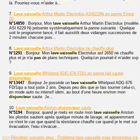
là. Pourriez-vous m'aider à...
7.
Lave
vaisselle
Arthur Martin Electrolux ASI6229N en panne Erreur
20
N°14850
: Bonjour, Mon
lave
vaisselle
Arthur Martin Electrolux (modèle
ASI 6229 N) présente systématiquement la panne suivante : Quelque
soit le programme lancé, il fait aussitôt deux vidanges successives de
2 minutes chacune puis...
8.
Lave
vaisselle
Arthur Martin Electrolux ne chauffe plus
N°1291
: Bonjour. Mon
lave
-
vaisselle
Electrolux asf 2650 ne chauffe
plus et je n'ai
pas
de plans techniques. Quelqu'un pourrait-il m'aider svp
?
9.
Lave
vaisselle
Whirlpool ADG 676 FD/1 en panne fait sauter
disjoncteur
N°13447
: Bonjour Je possède un
lave
vaisselle
Whirlpool ADG 676
FD/1qui a tout juste 2 ans. Depuis peu dès que je fais tourner celui-ci,
en mode auto ou intensif idem, au bout d’une heure environ mon
disjoncteur
saute. Je...
10.
Lave
vaisselle
Ariston
disjoncteur
saute
N°5194
: Bonjour, quand je mets en route mon
lave
vaisselle
Ariston
les plombs sautent après quelque minute de lavage, et apparemment
ce n'est le cas que quand la résistance chauffe car quand je le met sur
évacuation, l'eau s'évacue...
>>> Résultats suivants pour : Problème lave vaisselle mais disjoncteur n'a