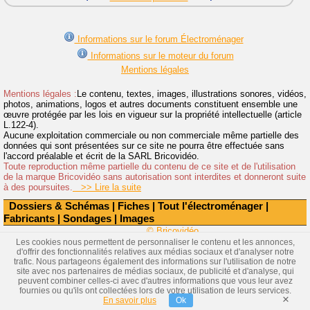
Informations sur le forum Électroménager
Informations sur le moteur du forum
Mentions légales
Mentions légales :
Le contenu, textes, images, illustrations sonores, vidéos,
photos, animations, logos et autres documents constituent ensemble une
œuvre protégée par les lois en vigueur sur la propriété intellectuelle (article
L.122-4).
Aucune exploitation commerciale ou non commerciale même partielle des
données qui sont présentées sur ce site ne pourra être effectuée sans
l'accord préalable et écrit de la SARL Bricovidéo.
Toute reproduction même partielle du contenu de ce site et de l'utilisation
de la marque Bricovidéo sans autorisation sont interdites et donneront suite
à des poursuites.
>> Lire la suite
Dossiers & Schémas
|
Fiches
|
Tout l'électroménager
|
Fabricants
|
Sondages
|
Images
© Bricovidéo
Les cookies nous permettent de personnaliser le contenu et les annonces,
d'offrir des fonctionnalités relatives aux médias sociaux et d'analyser notre
trafic. Nous partageons également des informations sur l'utilisation de notre
site avec nos partenaires de médias sociaux, de publicité et d'analyse, qui
peuvent combiner celles-ci avec d'autres informations que vous leur avez
fournies ou qu'ils ont collectées lors de votre utilisation de leurs services.
×
En savoir plus
Ok