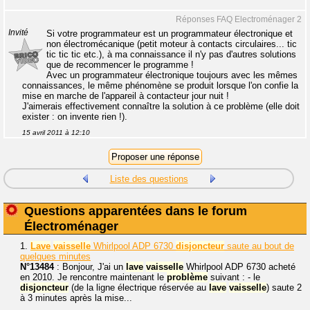
Réponses FAQ Electroménager 2
Invité
Si votre programmateur est un programmateur électronique et
non électromécanique (petit moteur à contacts circulaires... tic
tic tic tic etc.), à ma connaissance il n'y pas d'autres solutions
que de recommencer le programme !
Avec un programmateur électronique toujours avec les mêmes
connaissances, le même phénomène se produit lorsque l'on confie la
mise en marche de l'appareil à contacteur jour nuit !
J'aimerais effectivement connaître la solution à ce problème (elle doit
exister : on invente rien !).
15 avril 2011 à 12:10
Liste des questions
Questions apparentées dans le forum
Électroménager
1.
Lave
vaisselle
Whirlpool ADP 6730
disjoncteur
saute au bout de
quelques minutes
N°13484
: Bonjour, J'ai un
lave
vaisselle
Whirlpool ADP 6730 acheté
en 2010. Je rencontre maintenant le
problème
suivant : - le
disjoncteur
(de la ligne électrique réservée au
lave
vaisselle
) saute 2
à 3 minutes après la mise...