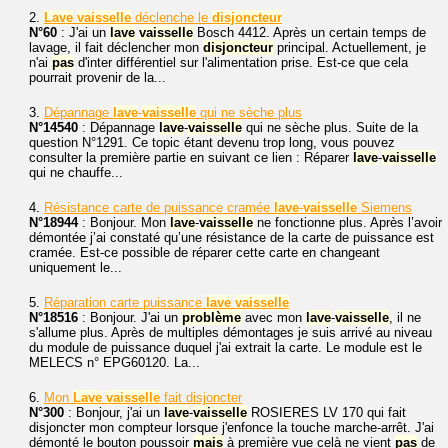
2.
Lave
vaisselle
déclenche le
disjoncteur
N°60
: J'ai un
lave
vaisselle
Bosch 4412. Après un certain temps de
lavage, il fait déclencher mon
disjoncteur
principal. Actuellement, je
n'ai
pas
d'inter différentiel sur l'alimentation prise. Est-ce que cela
pourrait provenir de la...
3.
Dépannage
lave
-
vaisselle
qui ne sèche plus
N°14540
: Dépannage
lave
-
vaisselle
qui ne sèche plus. Suite de la
question N°1291. Ce topic étant devenu trop long, vous pouvez
consulter la première partie en suivant ce lien : Réparer
lave
-
vaisselle
qui ne chauffe...
4.
Résistance carte de puissance cramée
lave
-
vaisselle
Siemens
N°18944
: Bonjour. Mon
lave
-
vaisselle
ne fonctionne plus. Après l’avoir
démontée j’ai constaté qu’une résistance de la carte de puissance est
cramée. Est-ce possible de réparer cette carte en changeant
uniquement le...
5.
Réparation carte puissance
lave
vaisselle
N°18516
: Bonjour. J'ai un
problème
avec mon
lave
-
vaisselle
, il ne
s'allume plus. Après de multiples démontages je suis arrivé au niveau
du module de puissance duquel j'ai extrait la carte. Le module est le
MELECS n° EPG60120. La...
6.
Mon
Lave
vaisselle
fait disjoncter
N°300
: Bonjour, j'ai un
lave
-
vaisselle
ROSIERES LV 170 qui fait
disjoncter mon compteur lorsque j'enfonce la touche marche-arrêt. J'ai
démonté le bouton poussoir
mais
à première vue celà ne vient
pas
de