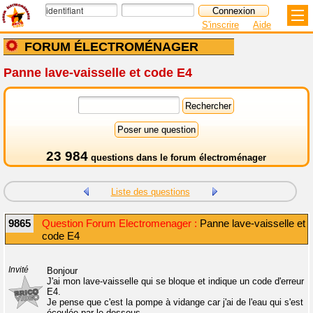
S'inscrire
Aide
FORUM ÉLECTROMÉNAGER
Panne lave-vaisselle et code E4
23 984
questions dans le
forum électroménager
Liste des questions
9865
Question Forum Electromenager :
Panne lave-vaisselle et
code E4
Invité
Bonjour
J'ai mon lave-vaisselle qui se bloque et indique un code d'erreur
E4.
Je pense que c'est la pompe à vidange car j'ai de l'eau qui s'est
écoulée par le dessous.