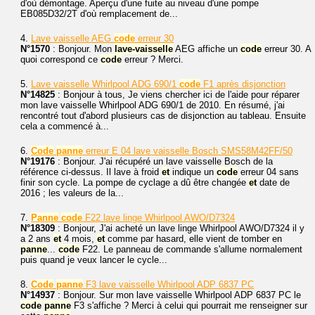
d'où démontage. Aperçu d'une fuite au niveau d'une pompe
EB085D32/2T d'où remplacement de...
4.
Lave vaisselle AEG
code
erreur 30
N°1570
: Bonjour. Mon
lave-vaisselle
AEG affiche un
code
erreur 30. A
quoi correspond ce
code
erreur ? Merci.
5.
Lave vaisselle Whirlpool ADG 690/1
code
F1 après disjonction
N°14825
: Bonjour à tous, Je viens chercher ici de l'aide pour réparer
mon lave vaisselle Whirlpool ADG 690/1 de 2010. En résumé, j'ai
rencontré tout d'abord plusieurs cas de disjonction au tableau. Ensuite
cela a commencé à...
6.
Code
panne
erreur E 04 lave vaisselle Bosch SMS58M42FF/50
N°19176
: Bonjour. J'ai récupéré un lave vaisselle Bosch de la
référence ci-dessus. Il lave à froid
et
indique un
code
erreur 04 sans
finir son cycle. La pompe de cyclage a dû être changée
et
date de
2016 ; les valeurs de la...
7.
Panne
code
F22 lave linge Whirlpool AWO/D7324
N°18309
: Bonjour, J'ai acheté un lave linge Whirlpool AWO/D7324 il y
a 2 ans
et
4 mois,
et
comme par hasard, elle vient de tomber en
panne
...
code
F22. Le panneau de commande s'allume normalement
puis quand je veux lancer le cycle...
8.
Code
panne
F3 lave vaisselle Whirlpool ADP 6837 PC
N°14937
: Bonjour. Sur mon lave vaisselle Whirlpool ADP 6837 PC le
code
panne
F3 s'affiche ? Merci à celui qui pourrait me renseigner sur