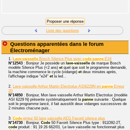
Liste des questions
Questions apparentées dans le forum
Électroménager
1.
Lave-vaisselle
Bosch Silence Plus avec
code
panne
E24
N°12543
: Bonjour Je possède un
lave-vaisselle
de marque Bosch
modèle Silence Plus (<2 ans)
et
quel que soit le programme demandé,
la machine commence le cycle (vidange)
et
deux minutes après,
l'affichage indique "e24"
et
la led...
2.
Lave vaisselle Arthur Martin Electrolux ASI6229N en
panne
Erreur
20
N°14850
: Bonjour, Mon lave vaisselle Arthur Martin Electrolux (modèle
ASI 6229 N) présente systématiquement la
panne
suivante : Quelque
soit le programme lancé, il fait aussitôt deux vidanges successives de
2 minutes chacune puis...
3.
Code
erreur 50 lave vaisselle AEG Favorit silence plus
N°14730
: Bonjour,
Code
50 Favorit Silence Plus type : 911D92-2T,
code
produit : 91 19 26 662/01. Le lave vaisselle ne fonctionnait plus