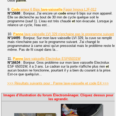
cette
panne
.
9.
Code
erreur 6 Bips
lave-vaisselle
Fagor Innova LJF-012
N°15688
: Bonjour, J'ai encore un
code
erreur 6 bips sur mon appareil.
Elle se déclenche au bout de 30 min de cycle quelque soit le
programme (sauf 1). L'eau est très chaude
et
non évacuée. Lorsque je
relance un cycle, l'eau est...
10.
Panne
lave vaisselle LVI 329 n'enchaine pas le programme suivant
N°14495
: Bonjour, Sur mon lave vaisselle LVI 329, la cuve se remplit
mais n'enchaine pas sur le programme suivant. J'ai changé le
programmateur à came ainsi qu'un pressostat mais le problème reste le
même. Pas de fil coupé dans la...
11.
Panne
lave vaisselle Electrolux ESF65031W
N°16634
: Bonjour. Gros problème sur mon lave vaisselle Electrolux
ESF 65031W, il a 3 ans. Le cadran sur la porte n'affiche plus rien
et
aucun bouton ne fonctionne, pourtant il y a bien du courant à la prise.
Est-ce que quelqu'un...
>>> Résultats suivants pour : Panne lave-vaisselle et code E4 >>>
Images d'illustration du forum Électroménager. Cliquez dessus pour
les agrandir.