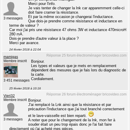
Merci pour l'info.
Je vais tenter de changer la lnk car apparemment celle-ci
doit faire cramer la résistance.
Et par la même occasion je changerai l'inductance.
3 messages
Que dois-je prendre comme résistance et inductance en
terme de valeur ?
Car moi j'ai pris une résistance 47 ohms 3W et inductance 470microH
280 mA.
Dois-je prendre d'autre valeur à la place ?
Merci par avance.
24 février 2018 à 22:04
Réponse 25 forum électroménager bricovideo.com
mamigas
Membre inscrit
Bonjour.
Les types et valeurs que je mets en remplacement
dépendent des mesures que je fais lors du diagnostic de
la carte.
Cordialement.
3 451 messages
25 février 2018 à 10:16
Réponse 26 forum électroménager bricovideo.com
Vieri32
Membre inscrit
Bonjour.
J'ai remplacé la Lnk ainsi que la résistance et par
précaution l'inductance que j'ai tout branché correctement
et le lave-vaisselle est bien reparti.
3 messages
A noter que pour le changement de la lnk, mon fer à
souder était un peu trop épais donc je l'ai fait faire
directement où j'ai acheté mes pièces.