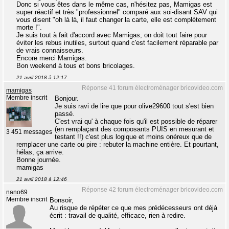
Donc si vous êtes dans le même cas, n'hésitez pas, Mamigas est
super réactif et très "professionnel" comparé aux soi-disant SAV qui
vous disent "oh là là, il faut changer la carte, elle est complètement
morte !".
Je suis tout à fait d'accord avec Mamigas, on doit tout faire pour
éviter les rebus inutiles, surtout quand c'est facilement réparable par
de vrais connaisseurs.
Encore merci Mamigas.
Bon weekend à tous et bons bricolages.
21 avril 2018 à 12:17
Réponse 41 forum électroménager bricovideo.com
mamigas
Membre inscrit
Bonjour.
Je suis ravi de lire que pour olive29600 tout s'est bien
passé.
C'est vrai qu' à chaque fois qu'il est possible de réparer
(en remplaçant des composants PUIS en mesurant et
3 451 messages
testant !!) c'est plus logique et moins onéreux que de
remplacer une carte ou pire : rebuter la machine entière. Et pourtant,
hélas, ça arrive.
Bonne journée.
mamigas
21 avril 2018 à 12:46
Réponse 42 forum électroménager bricovideo.com
nano69
Membre inscrit
Bonsoir,
Au risque de répéter ce que mes prédécesseurs ont déjà
écrit : travail de qualité, efficace, rien à redire.