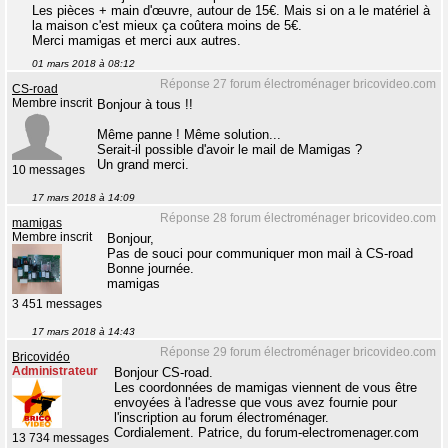
Les pièces + main d'œuvre, autour de 15€. Mais si on a le matériel à
la maison c'est mieux ça coûtera moins de 5€.
Merci mamigas et merci aux autres.
01 mars 2018 à 08:12
Réponse 27 forum électroménager bricovideo.com
CS-road
Membre inscrit
Bonjour à tous !!
Même panne ! Même solution...
Serait-il possible d'avoir le mail de Mamigas ?
Un grand merci.
10 messages
17 mars 2018 à 14:09
Réponse 28 forum électroménager bricovideo.com
mamigas
Membre inscrit
Bonjour,
Pas de souci pour communiquer mon mail à CS-road
Bonne journée.
mamigas
3 451 messages
17 mars 2018 à 14:43
Réponse 29 forum électroménager bricovideo.com
Bricovidéo
Administrateur
Bonjour CS-road.
Les coordonnées de mamigas viennent de vous être
envoyées à l'adresse que vous avez fournie pour
l'inscription au forum électroménager.
Cordialement. Patrice, du forum-electromenager.com
13 734 messages