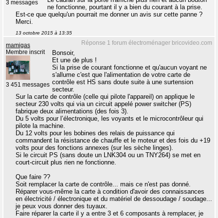
3 messages
ne fonctionne, pourtant il y a bien du courant à la prise.
Est-ce que quelqu'un pourrait me donner un avis sur cette panne ?
Merci.
13 octobre 2015 à 13:35
Réponse 1 forum électroménager bricovideo.com
mamigas
Membre inscrit
Bonsoir,
Et une de plus !
Si la prise de courant fonctionne et qu'aucun voyant ne
s'allume c'est que l'alimentation de votre carte de
contrôle est HS sans doute suite à une surtension
3 451 messages
secteur.
Sur la carte de contrôle (celle qui pilote l'appareil) on applique le
secteur 230 volts qui via un circuit appelé power switcher (PS)
fabrique deux alimentations (des fois 3).
Du 5 volts pour l’électronique, les voyants et le microcontrôleur qui
pilote la machine.
Du 12 volts pour les bobines des relais de puissance qui
commandent la résistance de chauffe et le moteur et des fois du +19
volts pour des fonctions annexes (sur les sèche linges).
Si le circuit PS (sans doute un LNK304 ou un TNY264) se met en
court-circuit plus rien ne fonctionne.
Que faire ??
Soit remplacer la carte de contrôle... mais ce n'est pas donné.
Réparer vous-même la carte à condition d'avoir des connaissances
en électricité / électronique et du matériel de dessoudage / soudage...
je peux vous donner des tuyaux.
Faire réparer la carte il y a entre 3 et 6 composants à remplacer, je