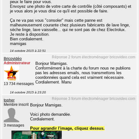
peux le faire pour vous.
Envoyez une photo de votre carte de contrôle (côté composants) et
je vous alors je vous dirai ce qu'il est possible de faire.
Ça ne va pas vous "consoler" mais cette panne est
malheureusement courante chez plusieurs fabricants de lave linge,
sèche linge, lave vaisselle... qui ne sont pas de chez Electrolux.
Je reste à disposition.
Bien cordialement.
mamigas
14 octobre 2015 à 22:51
Réponse 2 forum électroménager bricovideo.com
Bricovidéo
Administrateur
Bonjour Mamigas.
Conformément à la charte du forum nous ne publions
pas les adresses emails, nous transmettons les
coordonnées quand cela est vraiment nécessaire.
Cordialement. Manu
13 734 messages
14 octobre 2015 à 23:20
Réponse 3 forum électroménager bricovideo.com
topher
Membre inscrit
Bonjour Mamigas.
Voici photo demandée.
Cordialement.
3 messages
Pour agrandir l'image, cliquez dessus.