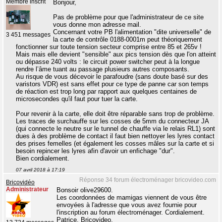
Membre inscrit
Bonjour,
Pas de problème pour que l'administrateur de ce site
vous donne mon adresse mail.
Concernant votre PB l'alimentation "dite universelle" de
3 451 messages
la carte de contrôle 0188-0001m peut théoriquement
fonctionner sur toute tension secteur comprise entre 85 et 265v !
Mais mais elle devient "sensible" aux pics tension dès que l'on atteint
ou dépasse 240 volts : le circuit power switcher peut à la longue
rendre l’âme tuant au passage plusieurs autres composants.
Au risque de vous décevoir le parafoudre (sans doute basé sur des
varistors VDR) est sans effet pour ce type de panne car son temps
de réaction est trop long par rapport aux quelques centaines de
microsecondes qu'il faut pour tuer la carte.
Pour revenir à la carte, elle doit être réparable sans trop de problème.
Les traces de surchauffe sur les cosses de 5mm du connecteur JA
(qui connecte le neutre sur le tunnel de chauffe via le relais RL1) sont
dues à des problème de contact il faut bien nettoyer les lyres contact
des prises femelles (et également les cosses mâles sur la carte et si
besoin repincer les lyres afin d'avoir un enfichage "dur".
Bien cordialement.
07 avril 2018 à 17:19
Réponse 34 forum électroménager bricovideo.com
Bricovidéo
Administrateur
Bonsoir olive29600.
Les coordonnées de mamigas viennent de vous être
envoyées à l'adresse que vous avez fournie pour
l'inscription au forum électroménager. Cordialement.
Patrice, Bricovideo.