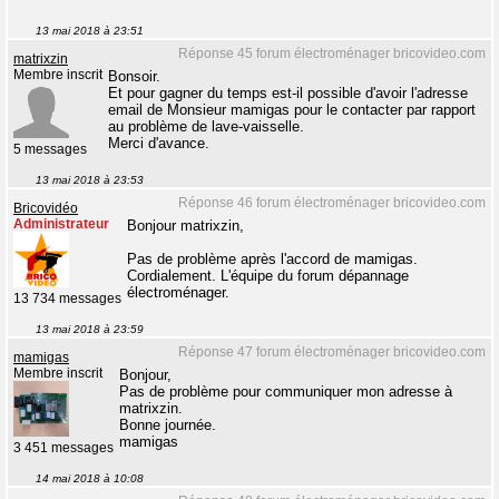
13 mai 2018 à 23:51
Réponse 45 forum électroménager bricovideo.com
matrixzin
Membre inscrit
Bonsoir.
Et pour gagner du temps est-il possible d'avoir l'adresse
email de Monsieur mamigas pour le contacter par rapport
au problème de lave-vaisselle.
Merci d'avance.
5 messages
13 mai 2018 à 23:53
Réponse 46 forum électroménager bricovideo.com
Bricovidéo
Administrateur
Bonjour matrixzin,
Pas de problème après l'accord de mamigas.
Cordialement. L'équipe du forum dépannage
électroménager.
13 734 messages
13 mai 2018 à 23:59
Réponse 47 forum électroménager bricovideo.com
mamigas
Membre inscrit
Bonjour,
Pas de problème pour communiquer mon adresse à
matrixzin.
Bonne journée.
mamigas
3 451 messages
14 mai 2018 à 10:08