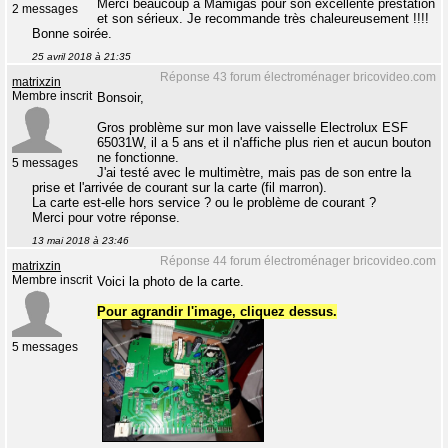
Merci beaucoup à Mamigas pour son excellente prestation
2 messages
et son sérieux. Je recommande très chaleureusement !!!!
Bonne soirée.
25 avril 2018 à 21:35
Réponse 43 forum électroménager bricovideo.com
matrixzin
Membre inscrit
Bonsoir,
Gros problème sur mon lave vaisselle Electrolux ESF
65031W, il a 5 ans et il n'affiche plus rien et aucun bouton
ne fonctionne.
5 messages
J'ai testé avec le multimètre, mais pas de son entre la
prise et l'arrivée de courant sur la carte (fil marron).
La carte est-elle hors service ? ou le problème de courant ?
Merci pour votre réponse.
13 mai 2018 à 23:46
Réponse 44 forum électroménager bricovideo.com
matrixzin
Membre inscrit
Voici la photo de la carte.
Pour agrandir l'image, cliquez dessus.
5 messages