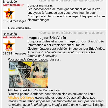
Réponse 48 forum électroménager bricovideo.com
Bricovidéo
Administrateur
Bonjour matrixzin.
Les coordonnées de mamigas viennent de vous être
envoyées à l'adresse que vous avez fournie pour
l'inscription au forum électroménager. L'équipe du forum
électroménager.
13 734 messages
14 mai 2018 à 11:51
Réponse 49 forum électroménager bricovideo.com
Bricovidéo
Administrateur
Image du jour BricoVidéo
Bonjour à toutes et à tous.
Image du jour BricoVidéo
Information à cet emplacement du forum
électroménager sera publiée l’image du jour BricoVidéo.
À ce jour 76 057 internautes sont inscrits sur les
13 734 messages
forums de Bricovideo
Pour agrandir l'image, cliquez dessus
.
Affiche Street Art. Photo Patrice Faro.
D'autres photos d'affiches sont disponibles en suivant ce lien :
Affiches Déchirées
galerie photos consacrée aux affiches.
Les
images d'illustration proposées par BricoVidéo ne sont pas forcément
en relation avec le bricolage ou le sujet traité dans ce forum.
L'équipe