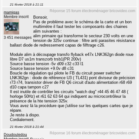
21 février 2018 à 21:11
Réponse 15 forum électroménager bricovideo.com
mamigas
Membre inscrit
Bonsoir,
Pas de problème avec le schéma de la carte et un bon
multimètre il faut tester les composants des chaines
alim suivantes :
alim primaire qui transforme le secteur 230 volts en une
3 451 messages
tension de 325v continue : filtre anti parasites résistance
ballast diode de redressement capas de filftrage c26.
Module alim à découpage transfo flyback e47x LNK362gn diode roue
libre D7 us1m transzorb trsb1(PR 200v)
Source basse tension -5v d09 c32 c33 l1
Source basse tension +9.0v d8 c31
Boucle de régulation qui pilote le FB du circuit power switcher
LNK362gn : diode de référence U3 ( TL431) pont diviseur de précision
r73 r74, transistor driver de FB Q6 circuit d'auto alimentation r68 r69
d10 capa tampon c27
Il est inutile de contrôler les circuits "watch dog" r44 45 46 47 48 (
horloge 50Hz) et r61 62 63 64 qui indiquent au microcontrôleur la
présence de la hte tension 325v.
Vous avez là la procédure que j'utilise sur les quelques cartes que je
répare.
Je reste à dispo.
Cordialement.
21 février 2018 à 21:44
Réponse 16 forum électroménager bricovideo.com
Doudouledou