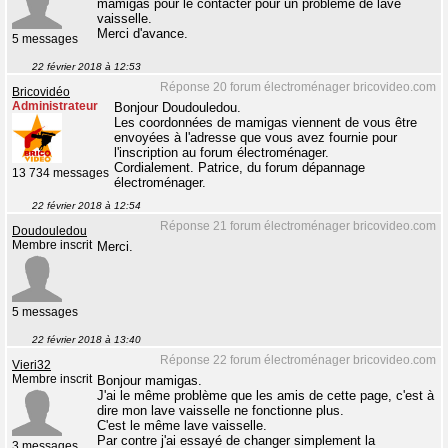
mamigas pour le contacter pour un problème de lave
vaisselle.
Merci d'avance.
5 messages
22 février 2018 à 12:53
Réponse 20 forum électroménager bricovideo.com
Bricovidéo
Administrateur
Bonjour Doudouledou.
Les coordonnées de mamigas viennent de vous être
envoyées à l'adresse que vous avez fournie pour
l'inscription au forum électroménager.
Cordialement. Patrice, du forum dépannage
13 734 messages
électroménager.
22 février 2018 à 12:54
Réponse 21 forum électroménager bricovideo.com
Doudouledou
Membre inscrit
Merci.
5 messages
22 février 2018 à 13:40
Réponse 22 forum électroménager bricovideo.com
Vieri32
Membre inscrit
Bonjour mamigas.
J'ai le même problème que les amis de cette page, c'est à
dire mon lave vaisselle ne fonctionne plus.
C'est le même lave vaisselle.
Par contre j'ai essayé de changer simplement la
3 messages