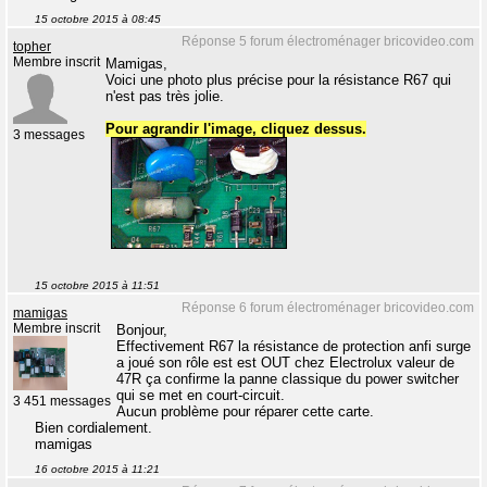
15 octobre 2015 à 08:45
Réponse 5 forum électroménager bricovideo.com
topher
Membre inscrit
Mamigas,
Voici une photo plus précise pour la résistance R67 qui
n'est pas très jolie.
Pour agrandir l'image, cliquez dessus.
3 messages
15 octobre 2015 à 11:51
Réponse 6 forum électroménager bricovideo.com
mamigas
Membre inscrit
Bonjour,
Effectivement R67 la résistance de protection anfi surge
a joué son rôle est est OUT chez Electrolux valeur de
47R ça confirme la panne classique du power switcher
qui se met en court-circuit.
3 451 messages
Aucun problème pour réparer cette carte.
Bien cordialement.
mamigas
16 octobre 2015 à 11:21