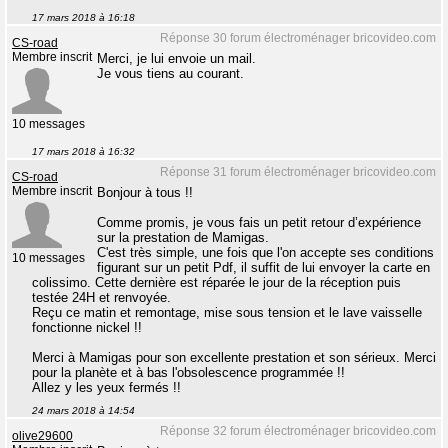
17 mars 2018 à 16:18
Réponse 30 forum électroménager bricovideo.com
CS-road
Membre inscrit
Merci, je lui envoie un mail.
Je vous tiens au courant.
10 messages
17 mars 2018 à 16:32
Réponse 31 forum électroménager bricovideo.com
CS-road
Membre inscrit
Bonjour à tous !!
Comme promis, je vous fais un petit retour d’expérience
sur la prestation de Mamigas.
C'est très simple, une fois que l'on accepte ses conditions
10 messages
figurant sur un petit Pdf, il suffit de lui envoyer la carte en
colissimo. Cette dernière est réparée le jour de la réception puis
testée 24H et renvoyée.
Reçu ce matin et remontage, mise sous tension et le lave vaisselle
fonctionne nickel !!
Merci à Mamigas pour son excellente prestation et son sérieux. Merci
pour la planète et à bas l'obsolescence programmée !!
Allez y les yeux fermés !!
24 mars 2018 à 14:54
Réponse 32 forum électroménager bricovideo.com
olive29600