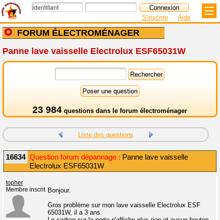
S'inscrire
Aide
FORUM ÉLECTROMÉNAGER
Panne lave vaisselle Electrolux ESF65031W
23 984
questions dans le
forum électroménager
Liste des questions
16634
Question forum dépannage :
Panne lave vaisselle
Electrolux ESF65031W
topher
Membre inscrit
Bonjour.
Gros problème sur mon lave vaisselle Electrolux ESF
65031W, il a 3 ans.
Le cadran sur la porte n'affiche plus rien et aucun bouton