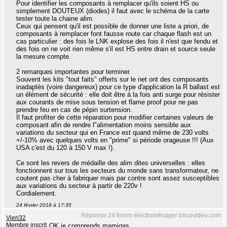
Pour identifier les composants à remplacer qu'ils soient HS ou
simplement DOUTEUX (diodes) il faut avec le schéma de la carte
tester toute la chaine alim.
Ceux qui pensent qu'il est possible de donner une liste a priori, de
composants à remplacer font fausse route car chaque flash est un
cas particulier : des fois le LNK explose des fois il n'est que fendu et
des fois on ne voit rien même s'il est HS entre drain et source seule
la mesure compte.
2 remarques importantes pour terminer.
Souvent les kits "tout faits" offerts sur le net ont des composants
inadaptés (voire dangereux) pour ce type d'application la R ballast est
un élément de sécurité : elle doit être à la fois anti surge pour résister
aux courants de mise sous tension et flame proof pour ne pas
prendre feu en cas de pépin surtension.
Il faut profiter de cette réparation pour modifier certaines valeurs de
composant afin de rendre l"alimentation moins sensible aux
variations du secteur qui en France est quand même de 230 volts
+/-10% avec quelques volts en "prime" si période orageuse !!! (Aux
USA c'est du 120 à 150 V max !).
Ce sont les revers de médaille des alim dites universelles : elles
fonctionnent sur tous les secteurs du monde sans transformateur, ne
coutent pas cher à fabriquer mais par contre sont assez susceptibles
aux variations du secteur à partir de 220v !
Cordialement.
24 février 2018 à 17:35
Réponse 24 forum électroménager bricovideo.com
Vieri32
Membre inscrit
OK je comprends mamigas.