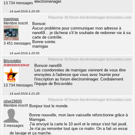
électroménager.
13 734 messages
14 avril 2018 à 20:39
Réponse 38 forum électroménager bricovideo.com
mamigas
Membre inscrit
Bonsoir.
Aucun problème pour communiquer mon adresse à
nano69... je tâcherai s'il le souhaite de redonner vie à sa
carte de contrôle.
Bonne soirée.
3 451 messages
mamigas
14 avril 2018 à 20:50
Réponse 39 forum électroménager bricovideo.com
Bricovidéo
Administrateur
Bonsoir nano69.
Les coordonnées de mamigas viennent de vous être
envoyées à l'adresse que vous avez fournie pour
l'inscription au forum électroménager. Cordialement
l'équipe de Bricovidéo
13 734 messages
14 avril 2018 à 21:28
Réponse 40 forum électroménager bricovideo.com
olive29600
Membre inscrit
Bonjour tout le monde.
Bonne nouvelle, mon lave vaisselle refonctionne grâce à
Mamigas.
J'ai envoyé la carte le 10 avril et le retour s'est fait jeudi.
3 messages
Je n'ai pu remonter tout que ce matin. On a fait un essai
de lavage et ça marche.