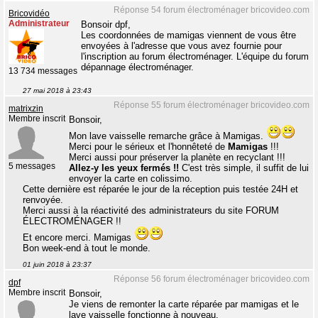
Réponse 54 forum électroménager bricovideo.com
Bricovidéo
Administrateur
Bonsoir dpf,
Les coordonnées de mamigas viennent de vous être
envoyées à l'adresse que vous avez fournie pour
l'inscription au forum électroménager. L'équipe du forum
dépannage électroménager.
13 734 messages
27 mai 2018 à 23:43
Réponse 55 forum électroménager bricovideo.com
matrixzin
Membre inscrit
Bonsoir,
Mon lave vaisselle remarche grâce à Mamigas.
Merci pour le sérieux et l'honnêteté de
Mamigas
!!!
Merci aussi pour préserver la planète en recyclant !!!
5 messages
Allez-y les yeux fermés !!
C'est très simple, il suffit de lui
envoyer la carte en colissimo.
Cette dernière est réparée le jour de la réception puis testée 24H et
renvoyée.
Merci aussi à la réactivité des administrateurs du site FORUM
ÉLECTROMÉNAGER !!
Et encore merci. Mamigas
Bon week-end à tout le monde.
01 juin 2018 à 23:37
Réponse 56 forum électroménager bricovideo.com
dpf
Membre inscrit
Bonsoir,
Je viens de remonter la carte réparée par mamigas et le
lave vaisselle fonctionne à nouveau.