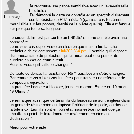
Je rencontre une panne semblable avec un lave-vaisselle
Electrolux.
J'ai démonté la carte de contrôle et on aperçoit clairement
1 message
que la résistance R67 a éclaté (ça n'est pas forcément
très visible sur les photos, désolé de la piètre qualité). Elle est fendue
sur presque toute sa longueur.
Le circuit d'alim est par contre un LNK362 et il me semble avoir une
bonne tête.
Je ne suis pas super versé en électronique mais à lire la fiche
technique de ce composant :
lnk362 364.pdf
, il semble qu'il dispose
d'un mécanisme de protection qui lui aurait peut-être permis de
survivre en cas de court-circuit.
Pensez-vous qu'il faille le changer ?
De toute évidence, la résistance "R67" aura besoin d'être changée.
Par contre je veux bien vos lumières pour trouver une référence de
composant équivalent.
La première bague est bicolore, jaune et marron. Est-ce du 19 ou du
49 Ohms ?
Je remarque aussi que certains fils du faisceau se sont englués dans
un genre de résine noire qui tapisse l'intérieur de la porte, au dos de
la tôle inox. Les fils sont en bon état mais est-ce normal que ça
chauffe au point de faire fondre ce revêtement en cinq ans
d'utilisation ?
Merci pour votre aide !