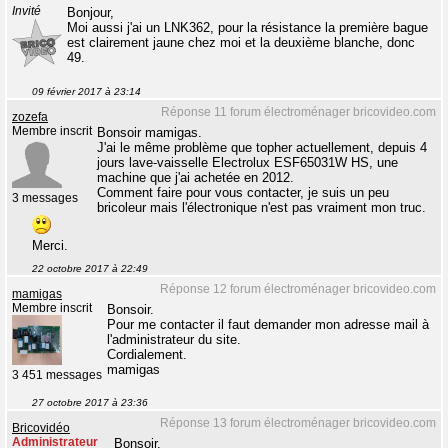
Invité
Bonjour,
Moi aussi j'ai un LNK362, pour la résistance la première bague
est clairement jaune chez moi et la deuxième blanche, donc
49.
09 février 2017 à 23:14
Réponse 11 forum électroménager bricovideo.com
zozefa
Membre inscrit
Bonsoir mamigas.
J'ai le même problème que topher actuellement, depuis 4
jours lave-vaisselle Electrolux ESF65031W HS, une
machine que j'ai achetée en 2012.
Comment faire pour vous contacter, je suis un peu
3 messages
bricoleur mais l'électronique n'est pas vraiment mon truc.
Merci.
22 octobre 2017 à 22:49
Réponse 12 forum électroménager bricovideo.com
mamigas
Membre inscrit
Bonsoir.
Pour me contacter il faut demander mon adresse mail à
l'administrateur du site.
Cordialement.
mamigas
3 451 messages
27 octobre 2017 à 23:36
Réponse 13 forum électroménager bricovideo.com
Bricovidéo
Administrateur
Bonsoir.