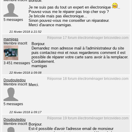
Membre inscrit
Bonsoir.
Je ne suis pas du tout un expert en électronique
..
Pouvez-vous me le réparer pas trop cher svp ?
Je bricole mais pas électronique...
5 messages
Sinon pouvez-vous me conseiller un réparateur.
Merci d'avance mamigas.
21 février 2018 à 21:52
Réponse 17 forum électroménager bricovideo.com
mamigas
Membre inscrit
Bonjour.
Demandez mon adresse mail à l'administrateur du site
puis contactez-moi et nous regarderons comment il est
possible de réparer votre carte sans avoir à la remplacer.
Cordialement.
3 451 messages
mamigas
22 février 2018 à 09:08
Réponse 18 forum électroménager bricovideo.com
Doudouledou
Membre inscrit
Merci.
5 messages
22 février 2018 à 09:17
Réponse 19 forum électroménager bricovideo.com
Doudouledou
Membre inscrit
Bonjour.
Est-il possible d'avoir l'adresse email de monsieur