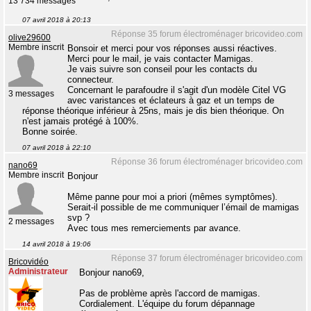
13 734 messages
07 avril 2018 à 20:13
Réponse 35 forum électroménager bricovideo.com
olive29600
Membre inscrit
Bonsoir et merci pour vos réponses aussi réactives.
Merci pour le mail, je vais contacter Mamigas.
Je vais suivre son conseil pour les contacts du
connecteur.
Concernant le parafoudre il s'agit d'un modèle Citel VG
3 messages
avec varistances et éclateurs à gaz et un temps de
réponse théorique inférieur à 25ns, mais je dis bien théorique. On
n'est jamais protégé à 100%.
Bonne soirée.
07 avril 2018 à 22:10
Réponse 36 forum électroménager bricovideo.com
nano69
Membre inscrit
Bonjour
Même panne pour moi a priori (mêmes symptômes).
Serait-il possible de me communiquer l’émail de mamigas
svp ?
2 messages
Avec tous mes remerciements par avance.
14 avril 2018 à 19:06
Réponse 37 forum électroménager bricovideo.com
Bricovidéo
Administrateur
Bonjour nano69,
Pas de problème après l'accord de mamigas.
Cordialement. L'équipe du forum dépannage