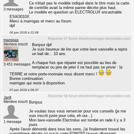
Ce n'était pas le modèle indiqué dans le titre mais la carte
de contrôle avait la même panne décrite plus haut.
3 messages
Le modèle en question un ELECTROLUX encastrable
ESI63010X.
Merci à mamigas et merci au forum.
dpf
06 juin 2018 à 22:08
Réponse 57 forum électroménager bricovideo.com
mamigas
Membre inscrit
Bonjour dpf
Je suis heureux de lire que votre lave vaisselle a repris
un bail de... 10 ans.
A chaque fois que réparer est possible au lieu de
3 451 messages
remplacer ou pire de jeter il ne faut pas se priver : la
TERRE et notre porte-monnaie nous disent merci !
Bonne continuation.
mamigas qui reste à disposition.
07 juin 2018 à 08:37
Réponse 58 forum électroménager bricovideo.com
Janfi
Membre inscrit
Bonjour.
Je voulais tous vous remercier pour vos conseils (je me
suis inscrit juste pour cela, eh oui...).
Mon lave-vaisselle Electrolux est tombé en rade il y a 3
1 message
jours.
Après l'avoir démonté dans tous les sens, j'ai finalement trouvé les
symptômes décrits ici sur la carte EDW750 (aucun allumage).