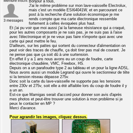
Membre inscrit
Bonjour à tous,
J'ai le même problème sur mon lave-vaisselle Electrolux,
mais c'est un modèle ESI64041W, et en parcourant ce
post à la recherche d'une solution économique je me
rends compte que ma carte électronique ressemble
3 messages
fortement à celles évoquées plus haut.
Et j'ai pu voir que moi aussi j'ai la fameuse résistance qui a craqué,
pour les autres composants je ne sais pas, je ne suis pas à l'aise
avec l'électronique et je ne veux pas faire n'importe quoi avec une
carte qui peut mettre le feu.
D'ailleurs, sur les pattes qui sortent du connecteur d'alimentation on
peut voir des traces de chauffe, ça doit tirer pas mal de courant. Je
ne pense pas que ça soit dû à une surtension.
En effet il y a 1 ans nous avons eu un coup de foudre, carte
électronique chaudière, VMC, Freebox, HS.
Depuis on a un parafoudre type 2 au tableau et un pour la ligne ADSL.
Nous avons aussi un module Legrand qui ouvre le sectionneur de tête
si la tension réseau dépasse 275v.
Donc soit la carte du lave-vaisselle ne supporte pas les tensions
entre 230v et 275v, soit elle a été affaiblie lors du coup de foudre il y
a un an.
Est-ce que Mamigas serait d'accord pour donner son avis d'après
mes photos et peut-être trouver une solution à mon problème si je
peux le contacter en MP ?
Merci d'avance.
Pour agrandir les images, cliquez dessus.