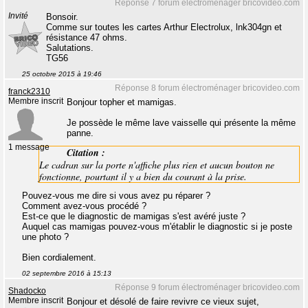
Réponse 7 forum électroménager bricovideo.com
Invité
Bonsoir.
Comme sur toutes les cartes Arthur Electrolux, lnk304gn et
résistance 47 ohms.
Salutations.
TG56
25 octobre 2015 à 19:46
Réponse 8 forum électroménager bricovideo.com
franck2310
Membre inscrit
Bonjour topher et mamigas.
Je possède le même lave vaisselle qui présente la même
panne.
1 message
Citation :
Le cadran sur la porte n'affiche plus rien et aucun bouton ne
fonctionne, pourtant il y a bien du courant à la prise.
Pouvez-vous me dire si vous avez pu réparer ?
Comment avez-vous procédé ?
Est-ce que le diagnostic de mamigas s'est avéré juste ?
Auquel cas mamigas pouvez-vous m'établir le diagnostic si je poste
une photo ?
Bien cordialement.
02 septembre 2016 à 15:13
Réponse 9 forum électroménager bricovideo.com
Shadocko
Membre inscrit
Bonjour et désolé de faire revivre ce vieux sujet,