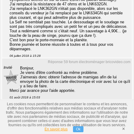
J'ai remplacé la résistance de 47 ohms et le LNK632GN.
J'ai remplacé le LNK362GN n'était pas disponible, alors sur les
conseils du vendeur je l'ai remplacé par le LNK634GN qui semble
plus courant, et qui peut admettre plus de puissance.
La Self ne semblait pas touchée. Le dessoudage et le soudage ne
sont pas très compliqués avec un petit fer et un peu de délicatesse.
Tout a redémarré comme si c'était neuf. Un sauvetage à 4,90€... (je
touche de la peau de singe, pourvu que ça dure !).
C'est bon pour le porte-monnaie et la planète.
Bonne journée et bonne réussite à toutes et à tous pour vos
dépannages.
06 juillet 2018 à 15:28
Réponse 59 forum électroménager bricovideo.com
Invité
Bonjour,
Je viens d'être confronté au même problème.
J'aimerais donc obtenir l'adresse de mamigas afin de lui
envoyer la photo de la carte électronique et voir avec lui ce qu'il
y a lieu de faire.
Merci par avance pour l'aide apportée.
01 août 2018 à 15:03
Réponse 60 forum électroménager bricovideo.com
Les cookies nous permettent de personnaliser le contenu et les annonces,
Bricovidéo
d'offrir des fonctionnalités relatives aux médias sociaux et d'analyser notre
Administrateur
Bonjour Invité.
trafic. Nous partageons également des informations sur l'utilisation de notre
Les coordonnées de mamigas viennent de vous être
site avec nos partenaires de médias sociaux, de publicité et d'analyse, qui
envoyées à l'adresse que vous avez fournie pour
peuvent combiner celles-ci avec d'autres informations que vous leur avez
l'inscription au forum électroménager : Invité@Invité.fr
fournies ou qu'ils ont collectées lors de votre utilisation de leurs services.
L'équipe du forum dépannage électroménager.
×
13 734 messages
En savoir plus
Ok