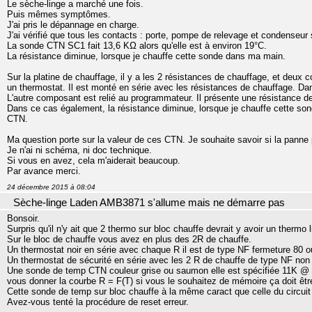
Le sèche-linge a marché une fois.
Puis mêmes symptômes.
J'ai pris le dépannage en charge.
J'ai vérifié que tous les contacts : porte, pompe de relevage et condenseur
La sonde CTN SC1 fait 13,6 KΩ alors qu'elle est à environ 19°C.
La résistance diminue, lorsque je chauffe cette sonde dans ma main.
Sur la platine de chauffage, il y a les 2 résistances de chauffage, et deu
un thermostat. Il est monté en série avec les résistances de chauffage. Da
L'autre composant est relié au programmateur. Il présente une résistance de
Dans ce cas également, la résistance diminue, lorsque je chauffe cette s
CTN.
Ma question porte sur la valeur de ces CTN. Je souhaite savoir si la panne p
Je n'ai ni schéma, ni doc technique.
Si vous en avez, cela m'aiderait beaucoup.
Par avance merci.
24 décembre 2015 à 08:04
Sèche-linge Laden AMB3871 s'allume mais ne démarre pas
Bonsoir.
Surpris qu'il n'y ait que 2 thermo sur bloc chauffe devrait y avoir un thermo 
Sur le bloc de chauffe vous avez en plus des 2R de chauffe.
Un thermostat noir en série avec chaque R il est de type NF fermeture 80 o
Un thermostat de sécurité en série avec les 2 R de chauffe de type NF non
Une sonde de temp CTN couleur grise ou saumon elle est spécifiée 11K @ 
vous donner la courbe R = F(T) si vous le souhaitez de mémoire ça doit êt
Cette sonde de temp sur bloc chauffe à la même caract que celle du circuit d
Avez-vous tenté la procédure de reset erreur.