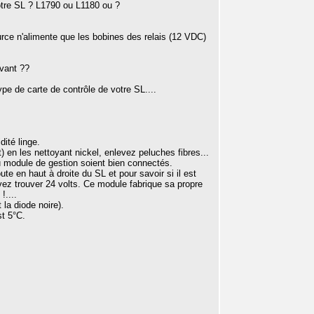
 Votre SL ? L1790 ou L1180 ou ?
rce n'alimente que les bobines des relais (12 VDC)
avant ??
pe de carte de contrôle de votre SL....
dité linge.
en les nettoyant nickel, enlevez peluches fibres...
au module de gestion soient bien connectés.
te en haut à droite du SL et pour savoir si il est
z trouver 24 volts. Ce module fabrique sa propre
!....
la diode noire).
st 5°C.