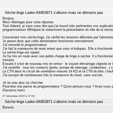
Sèche-linge Laden AMB3871 s'allume mais ne démarre pas
Bonjour,
Merci Mamigas pour votre réponse.
Tout d'abord, je veux vous dire que j'ai trouvé très pertinentes vos explicat
programmateurs Whirlpool et notamment la présentation du rôle de la résis
Concernant mon sèche-linge, j'ai vérifié les tensions délivrées par l'alimen
Je pense donc que cette alimentation fonctionne normalement.
J'ai remonté le programmateur.
J'ai fait la manœuvre de reset erreur que vous m'indiquez. Elle a fonctionn
Le sèche-linge est reparti.
Je l'ai mis en route avec une petite charge de linge à sécher. Il a fonctionn
minutes.
Ensuite il s'est de nouveau mis en erreur : le voyant démarrage clignote e
J'ai revérifié : tous les contacts (porte, pompe de relevage, condenseur...) 
La CTN dans le circuit de ventilation mesure 14 KΩ et la CTN du bloc cha
J'ai essayé de nombreuses fois la manœuvre du reset, sans succès.
Je ne sais plus où chercher.
Peut-être une panne du programmateur ? Qu'en pensez-vous ? Avez-vous q
D'avance merci.
27 décembre 2015 à 17:03
Sèche-linge Laden AMB3871 s'allume mais ne démarre pas
Bonsoir.