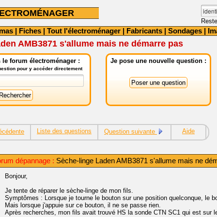
LECTROMÉNAGER
Reste
émas
|
Fiches
|
Tout l'électroménager
|
Fabricants
|
Sondages
|
Im
aden AMB3871 s'allume mais ne démarre pas
 le forum électroménager :
Je pose une nouvelle question :
question pour y accéder directement
Liste des questions
Aide
écédente
Question suivante
orum dépannage :
Sèche-linge Laden AMB3871 s'allume mais ne dém
Bonjour,
Je tente de réparer le sèche-linge de mon fils.
Symptômes : Lorsque je tourne le bouton sur une position quelconque, le bo
Mais lorsque j'appuie sur ce bouton, il ne se passe rien.
Après recherches, mon fils avait trouvé HS la sonde CTN SC1 qui est sur le ci