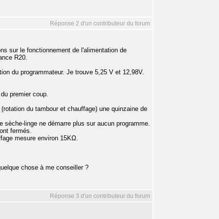
Réponse 2 d'un contributeur du forum
ions sur le fonctionnement de l'alimentation de
tance R20.
tation du programmateur. Je trouve 5,25 V et 12,98V.
é du premier coup.
é (rotation du tambour et chauffage) une quinzaine de
t le sèche-linge ne démarre plus sur aucun programme.
sont fermés.
uffage mesure environ 15KΩ.
uelque chose à me conseiller ?
Réponse 3 d'un contributeur du forum