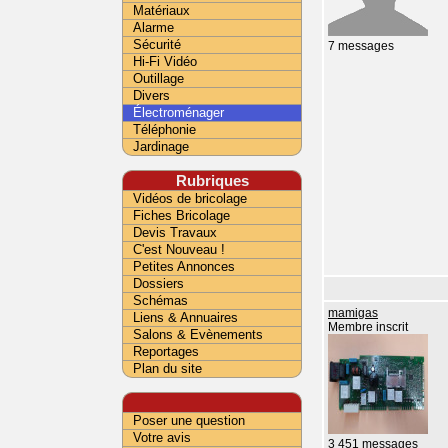
Matériaux
Alarme
Sécurité
7 messages
Hi-Fi Vidéo
Outillage
Divers
Électroménager
Téléphonie
Jardinage
Rubriques
Vidéos de bricolage
Fiches Bricolage
Devis Travaux
C'est Nouveau !
Petites Annonces
Dossiers
Schémas
mamigas
Liens & Annuaires
Membre inscrit
Salons & Evènements
Reportages
Plan du site
Poser une question
Votre avis
3 451 messages