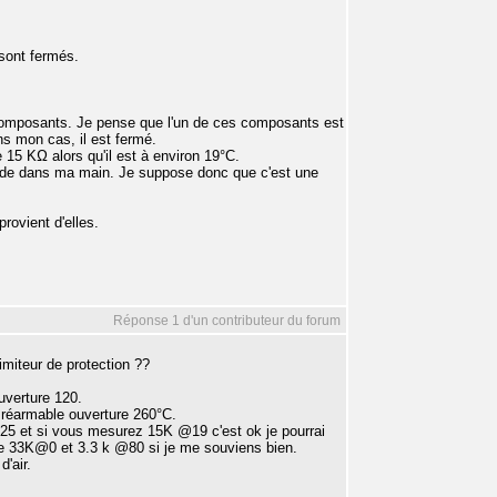
 sont fermés.
x composants. Je pense que l'un de ces composants est
ns mon cas, il est fermé.
 15 KΩ alors qu'il est à environ 19°C.
onde dans ma main. Je suppose donc que c'est une
rovient d'elles.
Réponse 1 d'un contributeur du forum
limiteur de protection ??
uverture 120.
 réarmable ouverture 260°C.
25 et si vous mesurez 15K @19 c'est ok je pourrai
re 33K@0 et 3.3 k @80 si je me souviens bien.
'air.