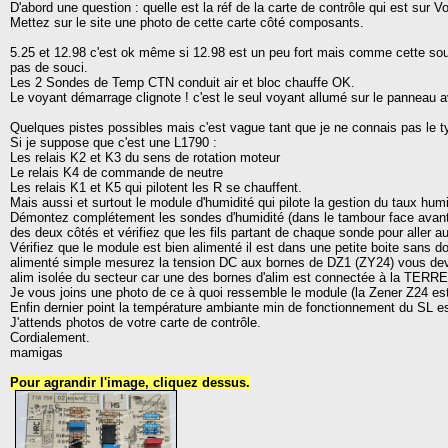
D'abord une question : quelle est la réf de la carte de contrôle qui est sur
Mettez sur le site une photo de cette carte côté composants.
5.25 et 12.98 c'est ok même si 12.98 est un peu fort mais comme cette sou
pas de souci.
Les 2 Sondes de Temp CTN conduit air et bloc chauffe OK.
Le voyant démarrage clignote ! c'est le seul voyant allumé sur le panneau 
Quelques pistes possibles mais c'est vague tant que je ne connais pas le ty
Si je suppose que c'est une L1790 :
Les relais K2 et K3 du sens de rotation moteur
Le relais K4 de commande de neutre
Les relais K1 et K5 qui pilotent les R se chauffent.
Mais aussi et surtout le module d'humidité qui pilote la gestion du taux humi
Démontez complétement les sondes d'humidité (dans le tambour face avant) 
des deux côtés et vérifiez que les fils partant de chaque sonde pour aller 
Vérifiez que le module est bien alimenté il est dans une petite boite sans dou
alimenté simple mesurez la tension DC aux bornes de DZ1 (ZY24) vous deve
alim isolée du secteur car une des bornes d'alim est connectée à la TERRE 
Je vous joins une photo de ce à quoi ressemble le module (la Zener Z24 est 
Enfin dernier point la température ambiante min de fonctionnement du SL e
J'attends photos de votre carte de contrôle.
Cordialement.
mamigas
Pour agrandir l'image, cliquez dessus.