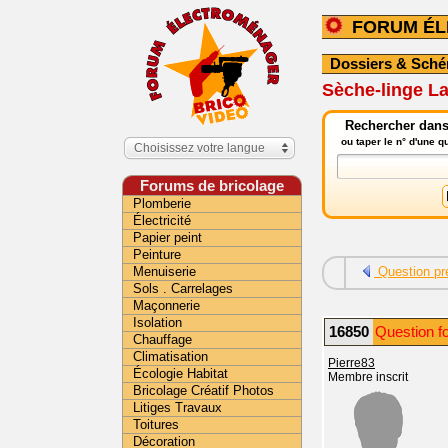
FORUM É
Dossiers & Sch
Sèche-linge L
Rechercher dans
ou taper le n° d'une 
Choisissez votre langue
Forums de bricolage
Plomberie
Électricité
Papier peint
Peinture
Menuiserie
Question pr
Sols . Carrelages
Maçonnerie
Isolation
16850
Question f
Chauffage
Climatisation
Pierre83
Écologie Habitat
Membre inscrit
Bricolage Créatif Photos
Litiges Travaux
Toitures
Décoration