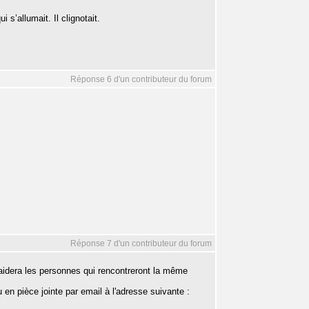
 s’allumait. Il clignotait.
Réponse 6 d'un contributeur du forum
Réponse 7 d'un contributeur du forum
a aidera les personnes qui rencontreront la même
n pièce jointe par email à l'adresse suivante :