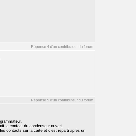
Réponse 4 d'un contributeur du forum
.
Réponse 5 d'un contributeur du forum
rogrammateur.
ait le contact du condenseur ouvert.
es contacts sur la carte et c’est reparti après un