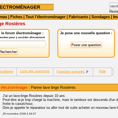
LECTROMÉNAGER
Reste
émas
|
Fiches
|
Tout l'électroménager
|
Fabricants
|
Sondages
|
Im
ge Rosières
 le forum électroménager :
Je pose une nouvelle question :
question pour y accéder directement
Liste des questions
Aide
écédente
Question suivante
électroménager :
Panne lave linge Rosières
J'ai un lave-linge Rosières depuis 10 ans.
Peut-être ai-je trop chargé la machine, mais le tambour est descendu d'un dem
frotte le caoutchouc.
Dois-je appeler le réparateur ou aller tout de suite acheter un nouveau lave-l
28 novembre 2008 à 04:07