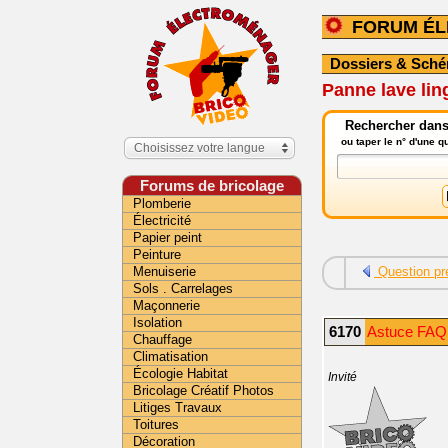
FORUM É
Dossiers & Sch
Panne lave lin
Rechercher dans
ou taper le n° d'une 
Choisissez votre langue
Forums de bricolage
Plomberie
Électricité
Papier peint
Peinture
Menuiserie
Question pr
Sols . Carrelages
Maçonnerie
Isolation
6170
Astuce FAQ 
Chauffage
Climatisation
Écologie Habitat
Invité
Bricolage Créatif Photos
Litiges Travaux
Toitures
Décoration