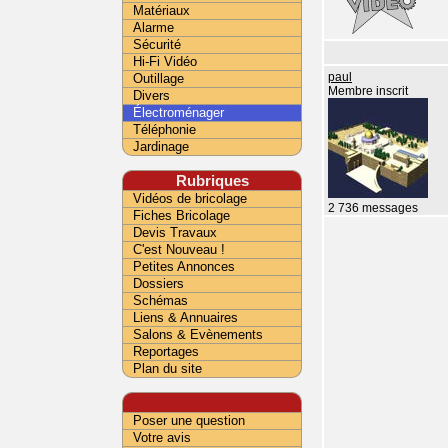
Matériaux
Alarme
Sécurité
Hi-Fi Vidéo
Outillage
paul
Membre inscrit
Divers
Électroménager
Téléphonie
Jardinage
Rubriques
Vidéos de bricolage
2 736 messages
Fiches Bricolage
Devis Travaux
C'est Nouveau !
Petites Annonces
Dossiers
Schémas
Liens & Annuaires
Salons & Evènements
Reportages
Plan du site
Poser une question
Votre avis