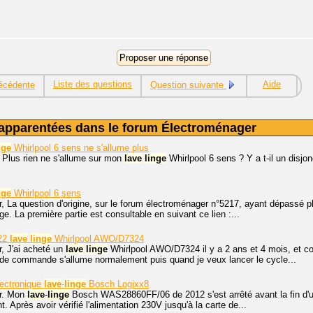
Liste des questions
Aide
écédente
Question suivante
apparentées dans le forum Électroménager
nge
Whirlpool 6 sens ne s'allume plus
 Plus rien ne s'allume sur mon
lave
linge
Whirlpool 6 sens ? Y a t-il un disjon
nge
Whirlpool 6 sens
r, La question d'origine, sur le forum électroménager n°5217, ayant dépassé 
ge. La première partie est consultable en suivant ce lien :...
22
lave
linge
Whirlpool AWO/D7324
, J'ai acheté un
lave
linge
Whirlpool AWO/D7324 il y a 2 ans et 4 mois, et c
de commande s'allume normalement puis quand je veux lancer le cycle...
lectronique
lave
-
linge
Bosch Logixx8
r. Mon
lave
-
linge
Bosch WAS28860FF/06 de 2012 s'est arrêté avant la fin d'un
t. Après avoir vérifié l'alimentation 230V jusqu'à la carte de...