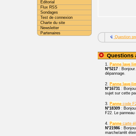
Editorial
Flux RSS
Sondages
Test de connexion
Charte du site
Newsletter
Partenaires
Question pr
Questions 
1.
Panne
lave
li
N°5217
: Bonjour.
dépannage.
2.
Panne
lave
-
li
N°16731
: Bonjou
sujet sur cette pa
3.
Panne
code F
N°18309
: Bonjour
F22. Le panneau 
4.
Panne
carte é
N°21986
: Bonjou
marche/arrêt étein