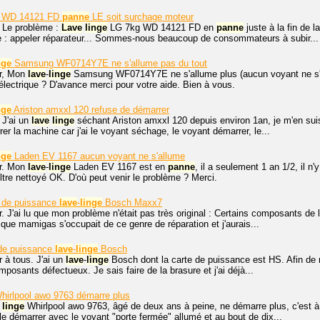
 WD 14121 FD
panne
LE soit surchage moteur
. Le problème :
Lave
linge
LG 7kg WD 14121 FD en
panne
juste à la fin de 
e : appeler réparateur... Sommes-nous beaucoup de consommateurs à subir...
nge
Samsung WF0714Y7E ne s'allume pas du tout
r, Mon
lave
-
linge
Samsung WF0714Y7E ne s'allume plus (aucun voyant ne s'al
ectrique ? D'avance merci pour votre aide. Bien à vous.
nge
Ariston amxxl 120 refuse de démarrer
 J'ai un
lave
linge
séchant Ariston amxxl 120 depuis environ 1an, je m'en suis 
er la machine car j'ai le voyant séchage, le voyant démarrer, le...
nge
Laden EV 1167 aucun voyant ne s'allume
r. Mon
lave
-
linge
Laden EV 1167 est en
panne
, il a seulement 1 an 1/2, il n
iltre nettoyé OK. D'où peut venir le problème ? Merci.
 de puissance
lave
-
linge
Bosch Maxx7
. J'ai lu que mon problème n'était pas très original : Certains composants d
u que mamigas s'occupait de ce genre de réparation et j'aurais...
de puissance
lave
-
linge
Bosch
 à tous. J'ai un
lave
-
linge
Bosch dont la carte de puissance est HS. Afin de m'
posants défectueux. Je sais faire de la brasure et j'ai déjà...
irlpool awo 9763 démarre plus
linge
Whirlpool awo 9763, âgé de deux ans à peine, ne démarre plus, c'est à 
démarrer avec le voyant "porte fermée" allumé et au bout de dix...