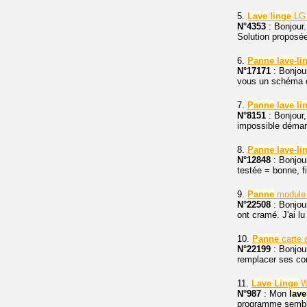
5.
Lave
linge
LG
N°4353
: Bonjour
Solution proposé
6.
Panne
lave
-
li
N°17171
: Bonjou
vous un schéma él
7.
Panne
lave
li
N°8151
: Bonjour,
impossible démarr
8.
Panne
lave
-
li
N°12848
: Bonjou
testée = bonne, f
9.
Panne
module
N°22508
: Bonjour
ont cramé. J'ai l
10.
Panne
carte 
N°22199
: Bonjour
remplacer ses com
11.
Lave
Linge
Wh
N°987
: Mon
lave
programme semble 