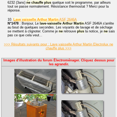
6232 (3ans)
ne
chauffe
plus
quelque soit le programme, par ailleurs
tout se passe normalement. Résistance thermostat ? Merci pour la
réponse.
10.
Lave
vaisselle
Arthur
Martin
ASF 2646A
N°1478
: Bonjour, Le
lave
-
vaisselle
Arthur
Martin
ASF 2646A s'arrête
au bout de quelques secondes. Les voyants de lavage et de séchage
se mettent à clignoter. Comme je
ne
retrouve
plus
la notice, je
ne
sais
pas ce que cela veut...
>>> Résultats suivants pour : Lave vaisselle Arthur Martin Electrolux ne
chauffe plus >>>
Images d'illustration du forum Électroménager. Cliquez dessus pour
les agrandir.