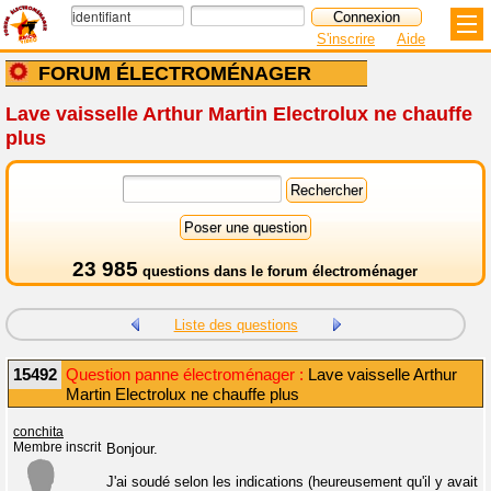
S'inscrire
Aide
FORUM ÉLECTROMÉNAGER
Lave vaisselle Arthur Martin Electrolux ne chauffe
plus
23 985
questions dans le
forum électroménager
Liste des questions
15492
Question panne électroménager :
Lave vaisselle Arthur
Martin Electrolux ne chauffe plus
conchita
Membre inscrit
Bonjour.
J'ai soudé selon les indications (heureusement qu'il y avait