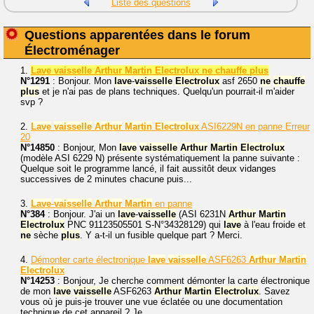
Liste des questions
Questions apparentées dans le forum
Électroménager
1.
Lave vaisselle Arthur Martin Electrolux ne chauffe plus
N°1291
: Bonjour. Mon
lave
-
vaisselle
Electrolux
asf 2650
ne
chauffe
plus
et je n'ai pas de plans techniques. Quelqu'un pourrait-il m'aider
svp ?
2.
Lave
vaisselle
Arthur
Martin
Electrolux
ASI6229N en panne Erreur
20
N°14850
: Bonjour, Mon
lave
vaisselle
Arthur
Martin
Electrolux
(modèle ASI 6229 N) présente systématiquement la panne suivante :
Quelque soit le programme lancé, il fait aussitôt deux vidanges
successives de 2 minutes chacune puis...
3.
Lave
-
vaisselle
Arthur
Martin
en panne
N°384
: Bonjour. J'ai un
lave
-
vaisselle
(ASI 6231N
Arthur
Martin
Electrolux
PNC 91123505501 S-N°34328129) qui
lave
à l'eau froide et
ne
sèche
plus
. Y a-t-il un fusible quelque part ? Merci.
4.
Démonter carte électronique
lave
vaisselle
ASF6263
Arthur
Martin
Electrolux
N°14253
: Bonjour, Je cherche comment démonter la carte électronique
de mon
lave
vaisselle
ASF6263
Arthur
Martin
Electrolux
. Savez
vous où je puis-je trouver une vue éclatée ou une documentation
technique de cet appareil ? Je...