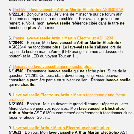
5.
Problème
lave
-
vaisselle
Arthur
Martin
Electrolux
ASI64010W
N°22114
: Bonjour à tous. Je viens de m'inscrire sur ce forum afin
d'obtenir des réponses à mon problème. Par avance, je vous en
remercie. Voilà, mon
lave
-
vaisselle
référence citée dans le titre
ne
fonctionne
plus
. A sa mise...
6.
Panne
lave
vaisselle
Arthur
Martin
Electrolux
ASI 6234
N°20440
: Bonjour, Mon
lave
-
vaisselle
Arthur
Martin
Electrolux
ASI6234X
ne
fonctionne
plus
. Le
lave
-
vaisselle
s'allume lors de
l'appui du bouton marche/arrêt (LED orange allumée au dessus du
bouton) et la LED du voyant Tout en 1...
7.
Dépannage
lave
-
vaisselle
qui
ne
sèche
plus
N°14540
: Dépannage
lave
-
vaisselle
qui
ne
sèche
plus
. Suite de la
question N°1291. Ce topic étant devenu trop long, vous pouvez
consulter la première partie en suivant ce lien : Réparer
lave
-
vaisselle
qui
ne
chauffe
...
8.
Lave
vaisselle
Electrolux
-
Arthur
Martin
fonctionne d'une façon
erratique
N°21664
: Bonjour. Je suis devant le grand dilemme : réparer ou jeter.
Merci d'avance pour vos réponses. Mon
lave
vaisselle
Electrolux
-
Arthur
Martin
ASF 6180 a commencé dernièrement à fonctionner d'une
façon erratique. Soit il...
9.
Lave
vaisselle
Arthur
Martin
Electrolux
chauffe
plus
N°3631
: Bonjour. Mon
lave
-
vaisselle
Arthur
Martin
Electrolux
ASI