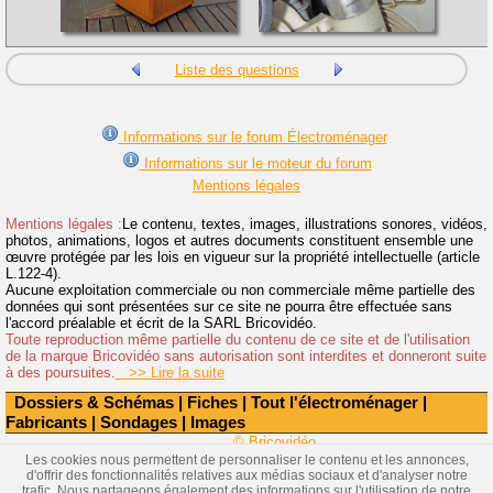
Liste des questions
Informations sur le forum Électroménager
Informations sur le moteur du forum
Mentions légales
Mentions légales :
Le contenu, textes, images, illustrations sonores, vidéos,
photos, animations, logos et autres documents constituent ensemble une
œuvre protégée par les lois en vigueur sur la propriété intellectuelle (article
L.122-4).
Aucune exploitation commerciale ou non commerciale même partielle des
données qui sont présentées sur ce site ne pourra être effectuée sans
l'accord préalable et écrit de la SARL Bricovidéo.
Toute reproduction même partielle du contenu de ce site et de l'utilisation
de la marque Bricovidéo sans autorisation sont interdites et donneront suite
à des poursuites.
>> Lire la suite
Dossiers & Schémas
|
Fiches
|
Tout l'électroménager
|
Fabricants
|
Sondages
|
Images
© Bricovidéo
Les cookies nous permettent de personnaliser le contenu et les annonces,
d'offrir des fonctionnalités relatives aux médias sociaux et d'analyser notre
trafic. Nous partageons également des informations sur l'utilisation de notre