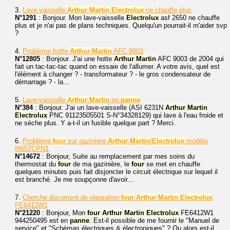
3.
Lave vaisselle
Arthur
Martin
Electrolux
ne chauffe plus
N°1291
: Bonjour. Mon lave-vaisselle
Electrolux
asf 2650 ne chauffe
plus et je n'ai pas de plans techniques. Quelqu'un pourrait-il m'aider svp
?
4.
Problème hotte
Arthur
Martin
AFC 9003
N°12805
: Bonjour. J'ai une hotte
Arthur
Martin
AFC 9003 de 2004 qui
fait un tac-tac-tac quand on essaie de l'allumer. A votre avis, quel est
l'élément à changer ? - transformateur ? - le gros condensateur de
démarrage ? - la...
5.
Lave-vaisselle
Arthur
Martin
en
panne
N°384
: Bonjour. J'ai un lave-vaisselle (ASI 6231N
Arthur
Martin
Electrolux
PNC 91123505501 S-N°34328129) qui lave à l'eau froide et
ne sèche plus. Y a-t-il un fusible quelque part ? Merci.
6.
Problème
four
sur gazinière
Arthur
Martin
/
Electrolux
modèle
M657CPN1
N°14672
: Bonjour, Suite au remplacement par mes soins du
thermostat du
four
de ma gazinière, le
four
se met en chauffe
quelques minutes puis fait disjoncter le circuit électrique sur lequel il
est branché. Je me soupçonne d'avoir...
7.
Cherche document de réparation
four
Arthur
Martin
Electrolux
FE6412W1
N°21220
: Bonjour, Mon
four
Arthur
Martin
Electrolux
FE6412W1
944250495 est en
panne
. Est-il possible de me fournir le "Manuel de
service" et "Schémas électriques & électroniques" ? Ou alors est-il