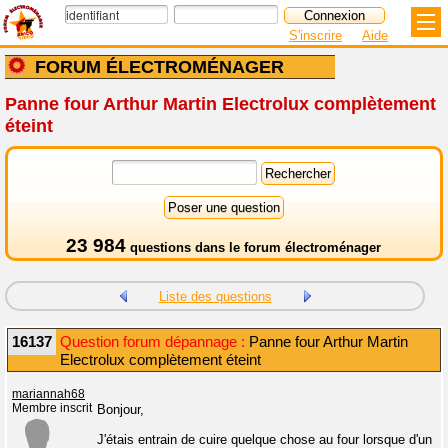
S'inscrire
Aide
FORUM ÉLECTROMÉNAGER
Panne four Arthur Martin Electrolux complètement
éteint
23 984
questions dans le
forum électroménager
Liste des questions
16137
Question forum dépannage :
Panne four Arthur Martin
Electrolux complètement éteint
mariannah68
Membre inscrit
Bonjour,
J'étais entrain de cuire quelque chose au four lorsque d'un