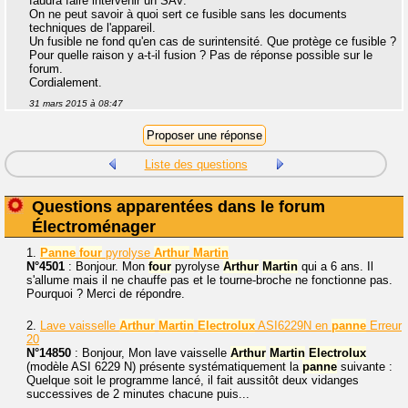
faudra faire intervenir un SAV.
On ne peut savoir à quoi sert ce fusible sans les documents
techniques de l'appareil.
Un fusible ne fond qu'en cas de surintensité. Que protège ce fusible ?
Pour quelle raison y a-t-il fusion ? Pas de réponse possible sur le
forum.
Cordialement.
31 mars 2015 à 08:47
Liste des questions
Questions apparentées dans le forum
Électroménager
1.
Panne
four
pyrolyse
Arthur
Martin
N°4501
: Bonjour. Mon
four
pyrolyse
Arthur
Martin
qui a 6 ans. Il
s'allume mais il ne chauffe pas et le tourne-broche ne fonctionne pas.
Pourquoi ? Merci de répondre.
2.
Lave vaisselle
Arthur
Martin
Electrolux
ASI6229N en
panne
Erreur
20
N°14850
: Bonjour, Mon lave vaisselle
Arthur
Martin
Electrolux
(modèle ASI 6229 N) présente systématiquement la
panne
suivante :
Quelque soit le programme lancé, il fait aussitôt deux vidanges
successives de 2 minutes chacune puis...