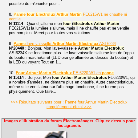
possible de m'orienter pour...
8.
Panne
four
Electrolux
Arthur
Martin
FE6215W1 ne chauffe ni
ventile
N°11114
: Quand j'allume mon
four
(
Electrolux
Arthur
Martin
FE6215W1) la lumière s'allume, mais il ne chauffe pas et ne ventile
pas non plus. Merci pour toutes vos solutions.
9.
Panne
lave vaisselle
Arthur
Martin
Electrolux
ASI 6234
N°20440
: Bonjour, Mon lave-vaisselle
Arthur
Martin
Electrolux
ASI6234X ne fonctionne plus. Le lave-vaisselle s'allume lors de l'appui
du bouton marche/arrêt (LED orange allumée au dessus du bouton) et
la LED du voyant Tout en 1...
10.
Four
Arthur
Martin
Electrolux
FE 6220 W1 en
panne
N°15114
: Bonjour, Mon
four
Arthur
Martin
Electrolux
FE6220W1, qui
a nombre d'années, ne démarre plus en chauffe. Autre caractéristique,
même si le ventilateur sur l'affichage fonctionne, il ne tourne pas
physiquement. Que faire...
>>> Résultats suivants pour : Panne four Arthur Martin Electrolux
complètement éteint >>>
Images d'illustration du forum Électroménager. Cliquez dessus pour
les agrandir.