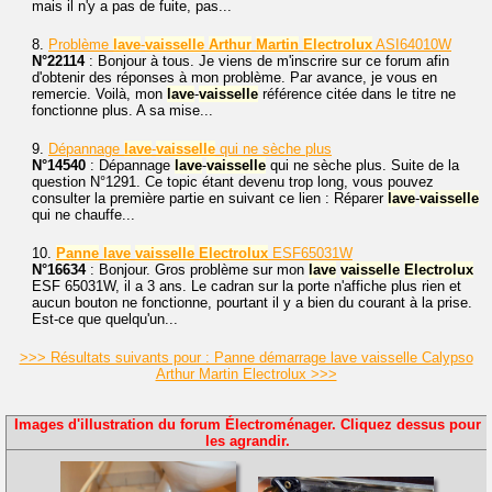
mais il n'y a pas de fuite, pas...
8.
Problème
lave
-
vaisselle
Arthur
Martin
Electrolux
ASI64010W
N°22114
: Bonjour à tous. Je viens de m'inscrire sur ce forum afin
d'obtenir des réponses à mon problème. Par avance, je vous en
remercie. Voilà, mon
lave
-
vaisselle
référence citée dans le titre ne
fonctionne plus. A sa mise...
9.
Dépannage
lave
-
vaisselle
qui ne sèche plus
N°14540
: Dépannage
lave
-
vaisselle
qui ne sèche plus. Suite de la
question N°1291. Ce topic étant devenu trop long, vous pouvez
consulter la première partie en suivant ce lien : Réparer
lave
-
vaisselle
qui ne chauffe...
10.
Panne
lave
vaisselle
Electrolux
ESF65031W
N°16634
: Bonjour. Gros problème sur mon
lave
vaisselle
Electrolux
ESF 65031W, il a 3 ans. Le cadran sur la porte n'affiche plus rien et
aucun bouton ne fonctionne, pourtant il y a bien du courant à la prise.
Est-ce que quelqu'un...
>>> Résultats suivants pour : Panne démarrage lave vaisselle Calypso
Arthur Martin Electrolux >>>
Images d'illustration du forum Électroménager. Cliquez dessus pour
les agrandir.