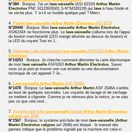
N°384
: Bonjour. J'ai un
lave
-
vaisselle
(ASI 6231N
Arthur
Martin
Electrolux
PNC 91123505501 S-N°34328129) qui
lave
à l'eau froide et
ne sèche plus. Y a-t-il un fusible quelque part ? Merci.
4.
Panne
lave
vaisselle
Arthur
Martin
Electrolux
ASI 6234
N°20440
: Bonjour, Mon
lave
-
vaisselle
Arthur
Martin
Electrolux
ASI6234X ne fonctionne plus. Le
lave
-
vaisselle
s'allume lors de l'appui
du bouton marche/arrêt (LED orange allumée au dessus du bouton) et
la LED du voyant Tout en 1...
5.
Démonter carte électronique
lave
vaisselle
ASF6263
Arthur
Martin
Electrolux
N°14253
: Bonjour, Je cherche comment démonter la carte électronique
de mon
lave
vaisselle
ASF6263
Arthur
Martin
Electrolux
. Savez
vous où je puis-je trouver une vue éclatée ou une documentation
technique de cet appareil ? Je...
6.
Lave
vaisselle
Arthur
Martin
ASF 2646A
N°1478
: Bonjour, Le
lave
-
vaisselle
Arthur
Martin
ASF 2646A s'arrête
au bout de quelques secondes. Les voyants de lavage et de séchage
se mettent à clignoter. Comme je ne retrouve plus la notice, je ne sais
pas ce que cela veut...
7.
Système anti fuite
lave
vaisselle
bloqué
Arthur
Martin
Electrolux
calypso
asf 2646
N°1567
: Bonjour, le système anti-fuite de mon
lave
-
vaisselle
(
Arthur
Martin
Electrolux
calypso
asf 2646) est bloqué : le manuel des
pannes indique que le problème signalé par la machine est celui-ci