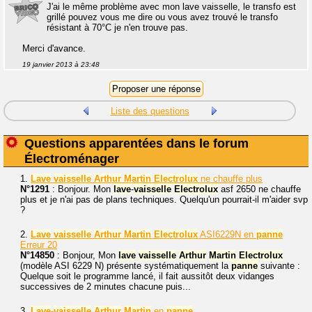
J'ai le même problème avec mon lave vaisselle, le transfo est
grillé pouvez vous me dire ou vous avez trouvé le transfo
résistant à 70°C je n'en trouve pas.
Merci d'avance.
19 janvier 2013 à 23:48
Liste des questions
Questions apparentées dans le forum
Électroménager
1.
Lave
vaisselle
Arthur
Martin
Electrolux
ne chauffe plus
N°1291
: Bonjour. Mon
lave
-
vaisselle
Electrolux
asf 2650 ne chauffe
plus et je n'ai pas de plans techniques. Quelqu'un pourrait-il m'aider svp
?
2.
Lave
vaisselle
Arthur
Martin
Electrolux
ASI6229N en
panne
Erreur 20
N°14850
: Bonjour, Mon
lave
vaisselle
Arthur
Martin
Electrolux
(modèle ASI 6229 N) présente systématiquement la
panne
suivante :
Quelque soit le programme lancé, il fait aussitôt deux vidanges
successives de 2 minutes chacune puis...
3.
Lave
-
vaisselle
Arthur
Martin
en
panne