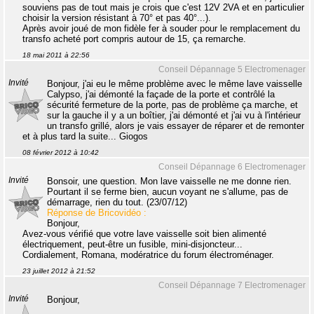
souviens pas de tout mais je crois que c'est 12V 2VA et en particulier
choisir la version résistant à 70° et pas 40°...).
Après avoir joué de mon fidèle fer à souder pour le remplacement du
transfo acheté port compris autour de 15, ça remarche.
18 mai 2011 à 22:56
Conseil Dépannage 5 Electromenager
Invité
Bonjour, j'ai eu le même problème avec le même lave vaisselle
Calypso, j'ai démonté la façade de la porte et contrôlé la
sécurité fermeture de la porte, pas de problème ça marche, et
sur la gauche il y a un boîtier, j'ai démonté et j'ai vu à l'intérieur
un transfo grillé, alors je vais essayer de réparer et de remonter
et à plus tard la suite... Giogos
08 février 2012 à 10:42
Conseil Dépannage 6 Electromenager
Invité
Bonsoir, une question. Mon lave vaisselle ne me donne rien.
Pourtant il se ferme bien, aucun voyant ne s'allume, pas de
démarrage, rien du tout. (23/07/12)
Réponse de Bricovidéo :
Bonjour,
Avez-vous vérifié que votre lave vaisselle soit bien alimenté
électriquement, peut-être un fusible, mini-disjoncteur...
Cordialement, Romana, modératrice du forum électroménager.
23 juillet 2012 à 21:52
Conseil Dépannage 7 Electromenager
Invité
Bonjour,