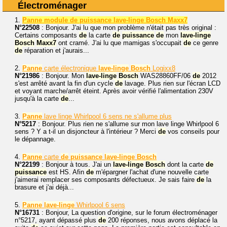
Électroménager
1.
Panne module de puissance lave-linge Bosch Maxx7
N°22508
: Bonjour. J'ai lu que mon problème n'était pas très original :
Certains composants
de
la carte
de
puissance
de
mon
lave-linge
Bosch
Maxx7
ont cramé. J'ai lu que mamigas s'occupait
de
ce genre
de
réparation et j'aurais...
2.
Panne
carte électronique
lave-linge
Bosch
Logixx8
N°21986
: Bonjour. Mon
lave-linge
Bosch
WAS28860FF/06
de
2012
s'est arrêté avant la fin d'un cycle
de
lavage. Plus rien sur l'écran LCD
et voyant marche/arrêt éteint. Après avoir vérifié l'alimentation 230V
jusqu'à la carte
de
...
3.
Panne
lave linge Whirlpool 6 sens ne s'allume plus
N°5217
: Bonjour. Plus rien ne s'allume sur mon lave linge Whirlpool 6
sens ? Y a t-il un disjoncteur à l'intérieur ? Merci
de
vos conseils pour
le dépannage.
4.
Panne
carte
de
puissance
lave-linge
Bosch
N°22199
: Bonjour à tous. J'ai un
lave-linge
Bosch
dont la carte
de
puissance
est HS. Afin
de
m'épargner l'achat d'une nouvelle carte
j'aimerai remplacer ses composants défectueux. Je sais faire
de
la
brasure et j'ai déjà...
5.
Panne
lave-linge
Whirlpool 6 sens
N°16731
: Bonjour, La question d'origine, sur le forum électroménager
n°5217, ayant dépassé plus
de
200 réponses, nous avons déplacé la