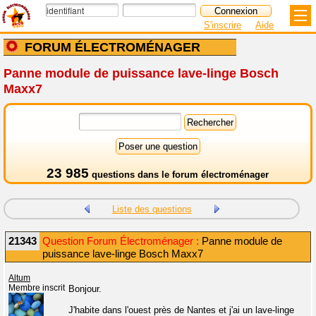
S'inscrire
Aide
FORUM ÉLECTROMÉNAGER
Panne module de puissance lave-linge Bosch
Maxx7
23 985
questions dans le
forum électroménager
Liste des questions
21343
Question Forum Électroménager :
Panne module de
puissance lave-linge Bosch Maxx7
Altum
Membre inscrit
Bonjour.
J'habite dans l'ouest près de Nantes et j'ai un lave-linge