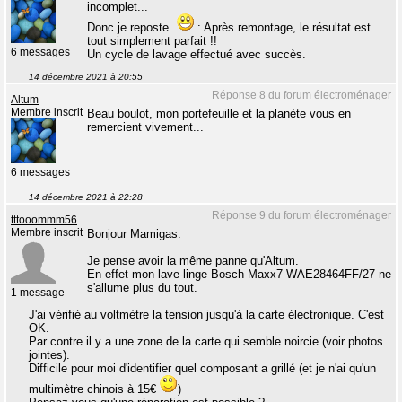
incomplet...
Donc je reposte.
: Après remontage, le résultat est
tout simplement parfait !!
6 messages
Un cycle de lavage effectué avec succès.
14 décembre 2021 à 20:55
Réponse 8 du forum électroménager
Altum
Membre inscrit
Beau boulot, mon portefeuille et la planète vous en
remercient vivement...
6 messages
14 décembre 2021 à 22:28
Réponse 9 du forum électroménager
tttooommm56
Membre inscrit
Bonjour Mamigas.
Je pense avoir la même panne qu'Altum.
En effet mon lave-linge Bosch Maxx7 WAE28464FF/27 ne
s'allume plus du tout.
1 message
J'ai vérifié au voltmètre la tension jusqu'à la carte électronique. C'est
OK.
Par contre il y a une zone de la carte qui semble noircie (voir photos
jointes).
Difficile pour moi d'identifier quel composant a grillé (et je n'ai qu'un
multimètre chinois à 15€
)