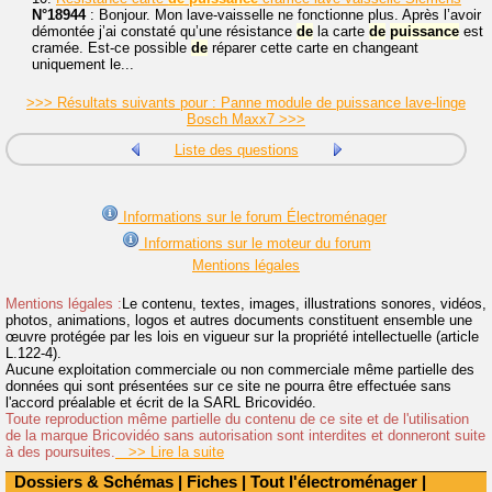
N°18944
: Bonjour. Mon lave-vaisselle ne fonctionne plus. Après l’avoir
démontée j’ai constaté qu’une résistance
de
la carte
de
puissance
est
cramée. Est-ce possible
de
réparer cette carte en changeant
uniquement le...
>>> Résultats suivants pour : Panne module de puissance lave-linge
Bosch Maxx7 >>>
Liste des questions
Informations sur le forum Électroménager
Informations sur le moteur du forum
Mentions légales
Mentions légales :
Le contenu, textes, images, illustrations sonores, vidéos,
photos, animations, logos et autres documents constituent ensemble une
œuvre protégée par les lois en vigueur sur la propriété intellectuelle (article
L.122-4).
Aucune exploitation commerciale ou non commerciale même partielle des
données qui sont présentées sur ce site ne pourra être effectuée sans
l'accord préalable et écrit de la SARL Bricovidéo.
Toute reproduction même partielle du contenu de ce site et de l'utilisation
de la marque Bricovidéo sans autorisation sont interdites et donneront suite
à des poursuites.
>> Lire la suite
Dossiers & Schémas
|
Fiches
|
Tout l'électroménager
|