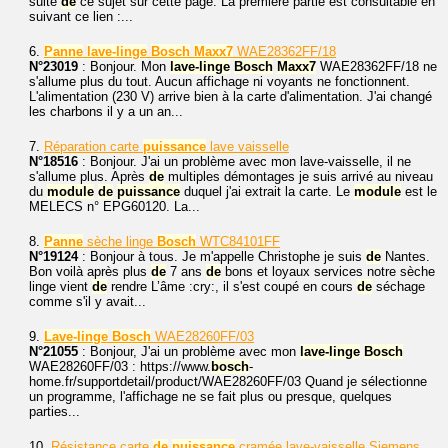
suite
de
ce sujet sur cette page. La première partie est consultable en
suivant ce lien :...
6.
Panne
lave-linge
Bosch
Maxx7
WAE28362FF/18
N°23019
: Bonjour. Mon
lave-linge
Bosch
Maxx7
WAE28362FF/18 ne
s'allume plus du tout. Aucun affichage ni voyants ne fonctionnent.
L'alimentation (230 V) arrive bien à la carte d'alimentation. J'ai changé
les charbons il y a un an...
7.
Réparation carte
puissance
lave vaisselle
N°18516
: Bonjour. J'ai un problème avec mon lave-vaisselle, il ne
s'allume plus. Après
de
multiples démontages je suis arrivé au niveau
du
module
de
puissance
duquel j'ai extrait la carte. Le
module
est le
MELECS n° EPG60120. La...
8.
Panne
sèche linge
Bosch
WTC84101FF
N°19124
: Bonjour à tous. Je m'appelle Christophe je suis
de
Nantes.
Bon voilà après plus
de
7 ans
de
bons et loyaux services notre sèche
linge vient
de
rendre L’âme :cry:, il s'est coupé en cours
de
séchage
comme s'il y avait...
9.
Lave-linge
Bosch
WAE28260FF/03
N°21055
: Bonjour, J'ai un problème avec mon
lave-linge
Bosch
WAE28260FF/03 : https://www.
bosch
-
home.fr/supportdetail/product/WAE28260FF/03 Quand je sélectionne
un programme, l'affichage ne se fait plus ou presque, quelques
parties...
10.
Résistance carte
de
puissance
cramée lave-vaisselle Siemens