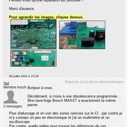
Pensez-vous qu'une réparation est possible ?
Merci d'avance.
Pour agrandir les images, cliquez dessus.
08 juillet 2022 à 15:28
Réponse 10 du forum électroménager
Tad
Membre inscrit
Bonjour à vous.
Décidément, à croire à une obsolescence programmée...
Mon lave-linge Bosch MAXX7 a exactement la même
panne.
2 messages
Plus d'allumage et on voir des zones noircies sur le CI...par contre je
m'y connais un peu en électronique et j'ai un multimètre et un
oscilloscope.
Par contre, quelle galère pour trouver les références de ces