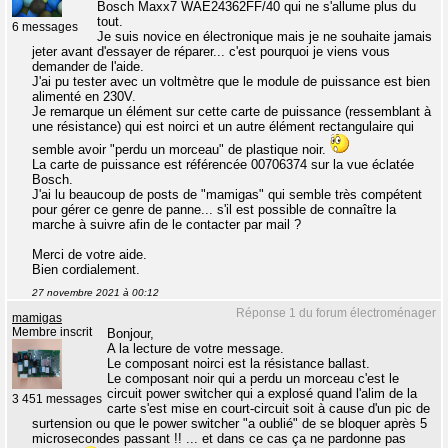
Bosch Maxx7 WAE24362FF/40 qui ne s'allume plus du
tout.
6 messages
Je suis novice en électronique mais je ne souhaite jamais
jeter avant d'essayer de réparer... c'est pourquoi je viens vous
demander de l'aide.
J'ai pu tester avec un voltmètre que le module de puissance est bien
alimenté en 230V.
Je remarque un élément sur cette carte de puissance (ressemblant à
une résistance) qui est noirci et un autre élément rectangulaire qui
semble avoir "perdu un morceau" de plastique noir.
La carte de puissance est référencée 00706374 sur la vue éclatée
Bosch.
J'ai lu beaucoup de posts de "mamigas" qui semble très compétent
pour gérer ce genre de panne... s'il est possible de connaître la
marche à suivre afin de le contacter par mail ?
Merci de votre aide.
Bien cordialement.
27 novembre 2021 à 00:12
Réponse 1 du forum électroménager
mamigas
Membre inscrit
Bonjour,
A la lecture de votre message.
Le composant noirci est la résistance ballast.
Le composant noir qui a perdu un morceau c'est le
circuit power switcher qui a explosé quand l'alim de la
3 451 messages
carte s'est mise en court-circuit soit à cause d'un pic de
surtension ou que le power switcher "a oublié" de se bloquer après 5
microsecondes passant !! ... et dans ce cas ça ne pardonne pas