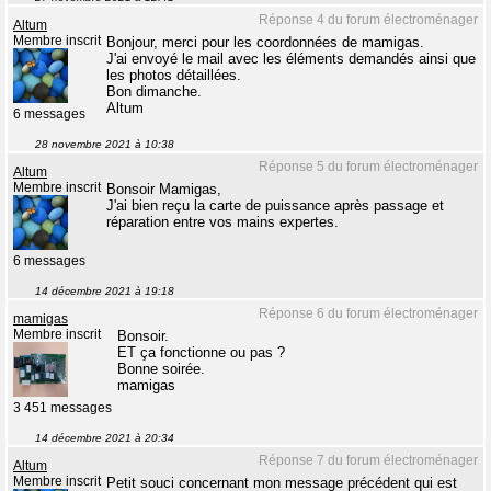
Réponse 4 du forum électroménager
Altum
Membre inscrit
Bonjour, merci pour les coordonnées de mamigas.
J'ai envoyé le mail avec les éléments demandés ainsi que
les photos détaillées.
Bon dimanche.
Altum
6 messages
28 novembre 2021 à 10:38
Réponse 5 du forum électroménager
Altum
Membre inscrit
Bonsoir Mamigas,
J'ai bien reçu la carte de puissance après passage et
réparation entre vos mains expertes.
6 messages
14 décembre 2021 à 19:18
Réponse 6 du forum électroménager
mamigas
Membre inscrit
Bonsoir.
ET ça fonctionne ou pas ?
Bonne soirée.
mamigas
3 451 messages
14 décembre 2021 à 20:34
Réponse 7 du forum électroménager
Altum
Membre inscrit
Petit souci concernant mon message précédent qui est