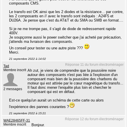
composants CMS.
Le transfo est OK ainsi que les 2 diodes et la résistance... par contre,
les 2 composants en // avec le transfo sont indiqués : A24F5 et
DU26A. Je pense que c'est du AT&T et du SMA ou SMB en format....
Si je ne me trompe pas, il s'agit de diode de redressement rapide
400V.
Je soupçonne aussi le power switcher que j'ai acheté par précaution,
j'attends ma livraison des composants.
Un conseil pour tester ou une autre piste ???
Merci.
21 septembre 2022 à 14:02
Réponse 11 du forum électroménager
Tad
Membre inscrit
Ah zut, je viens de comprendre que la poussière noire
autour des composants n'est pas liée à l'explosion d'un
composant mais bien de la poussière des charbons du
moteur qui est attirée par le cœur magnétique du transfo...
Il faut donc mener l'enquête plus loin et chercher le
2 messages
composant qui est en défaut.
Est-ce quelqu'un aurait un schéma de cette carte ou alors
l'expérience des pannes courantes ?
21 septembre 2022 à 15:21
Réponse 12 du forum électroménager
WAE28465FF-31
Membre inscrit
Bonjour.