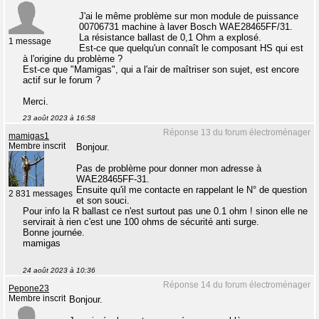
J'ai le même problème sur mon module de puissance
00706731 machine à laver Bosch WAE28465FF/31.
La résistance ballast de 0,1 Ohm a explosé.
1 message
Est-ce que quelqu'un connaît le composant HS qui est
à l'origine du problème ?
Est-ce que "Mamigas", qui a l'air de maîtriser son sujet, est encore
actif sur le forum ?
Merci.
23 août 2023 à 16:58
Réponse 13 du forum électroménager
mamigas1
Membre inscrit
Bonjour.
Pas de problème pour donner mon adresse à
WAE28465FF-31.
Ensuite qu'il me contacte en rappelant le N° de question
2 831 messages
et son souci.
Pour info la R ballast ce n'est surtout pas une 0.1 ohm ! sinon elle ne
servirait à rien c'est une 100 ohms de sécurité anti surge.
Bonne journée.
mamigas
24 août 2023 à 10:36
Réponse 14 du forum électroménager
Pepone23
Membre inscrit
Bonjour.