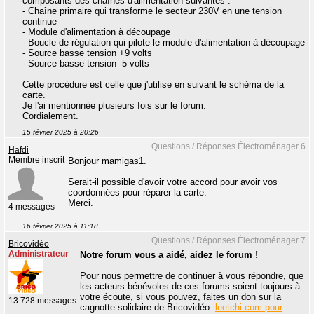
composants des chaînes d'alimentation suivantes :
- Chaîne primaire qui transforme le secteur 230V en une tension
continue
- Module d'alimentation à découpage
- Boucle de régulation qui pilote le module d'alimentation à découpage
- Source basse tension +9 volts
- Source basse tension -5 volts
Cette procédure est celle que j'utilise en suivant le schéma de la
carte.
Je l'ai mentionnée plusieurs fois sur le forum.
Cordialement.
15 février 2025 à 20:26
Questions / Réponses Électroménager 6
Hafdi
Membre inscrit
Bonjour mamigas1.
Serait-il possible d'avoir votre accord pour avoir vos
coordonnées pour réparer la carte.
Merci.
4 messages
16 février 2025 à 11:18
Questions / Réponses Électroménager 7
Bricovidéo
Administrateur
Notre forum vous a aidé, aidez le forum !
Pour nous permettre de continuer à vous répondre, que
les acteurs bénévoles de ces forums soient toujours à
votre écoute, si vous pouvez, faites un don sur la
13 728 messages
cagnotte solidaire de Bricovidéo.
leetchi.com pour