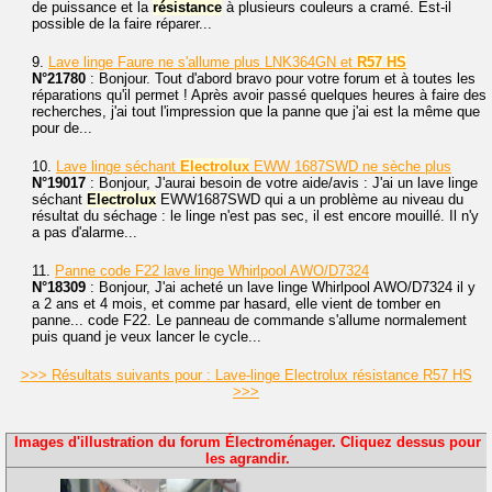
de puissance et la
résistance
à plusieurs couleurs a cramé. Est-il
possible de la faire réparer...
9.
Lave linge Faure ne s'allume plus LNK364GN et
R57
HS
N°21780
: Bonjour. Tout d'abord bravo pour votre forum et à toutes les
réparations qu'il permet ! Après avoir passé quelques heures à faire des
recherches, j'ai tout l'impression que la panne que j'ai est la même que
pour de...
10.
Lave linge séchant
Electrolux
EWW 1687SWD ne sèche plus
N°19017
: Bonjour, J'aurai besoin de votre aide/avis : J'ai un lave linge
séchant
Electrolux
EWW1687SWD qui a un problème au niveau du
résultat du séchage : le linge n'est pas sec, il est encore mouillé. Il n'y
a pas d'alarme...
11.
Panne code F22 lave linge Whirlpool AWO/D7324
N°18309
: Bonjour, J'ai acheté un lave linge Whirlpool AWO/D7324 il y
a 2 ans et 4 mois, et comme par hasard, elle vient de tomber en
panne... code F22. Le panneau de commande s'allume normalement
puis quand je veux lancer le cycle...
>>> Résultats suivants pour : Lave-linge Electrolux résistance R57 HS
>>>
Images d'illustration du forum Électroménager. Cliquez dessus pour
les agrandir.