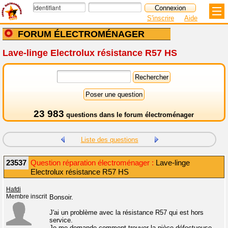
S'inscrire
Aide
FORUM ÉLECTROMÉNAGER
Lave-linge Electrolux résistance R57 HS
23 983
questions dans le
forum électroménager
Liste des questions
23537
Question réparation électroménager :
Lave-linge
Electrolux résistance R57 HS
Hafdi
Membre inscrit
Bonsoir.
J'ai un problème avec la résistance R57 qui est hors
service.
Je me demande comment trouver la pièce défectueuse.