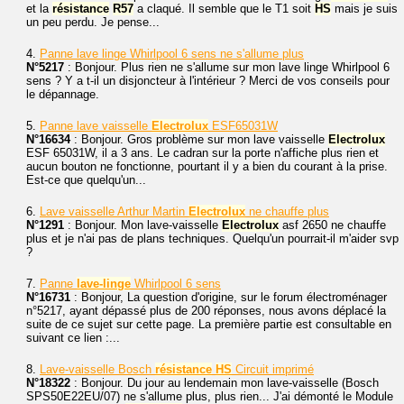
et la
résistance
R57
a claqué. Il semble que le T1 soit
HS
mais je suis
un peu perdu. Je pense...
4.
Panne lave linge Whirlpool 6 sens ne s'allume plus
N°5217
: Bonjour. Plus rien ne s'allume sur mon lave linge Whirlpool 6
sens ? Y a t-il un disjoncteur à l'intérieur ? Merci de vos conseils pour
le dépannage.
5.
Panne lave vaisselle
Electrolux
ESF65031W
N°16634
: Bonjour. Gros problème sur mon lave vaisselle
Electrolux
ESF 65031W, il a 3 ans. Le cadran sur la porte n'affiche plus rien et
aucun bouton ne fonctionne, pourtant il y a bien du courant à la prise.
Est-ce que quelqu'un...
6.
Lave vaisselle Arthur Martin
Electrolux
ne chauffe plus
N°1291
: Bonjour. Mon lave-vaisselle
Electrolux
asf 2650 ne chauffe
plus et je n'ai pas de plans techniques. Quelqu'un pourrait-il m'aider svp
?
7.
Panne
lave-linge
Whirlpool 6 sens
N°16731
: Bonjour, La question d'origine, sur le forum électroménager
n°5217, ayant dépassé plus de 200 réponses, nous avons déplacé la
suite de ce sujet sur cette page. La première partie est consultable en
suivant ce lien :...
8.
Lave-vaisselle Bosch
résistance
HS
Circuit imprimé
N°18322
: Bonjour. Du jour au lendemain mon lave-vaisselle (Bosch
SPS50E22EU/07) ne s'allume plus, plus rien... J'ai démonté le Module