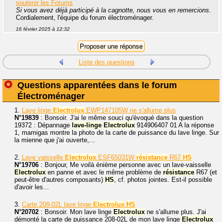
soutenir les Forums
Si vous avez déjà participé à la cagnotte, nous vous en remercions.
Cordialement, l'équipe du forum électroménager.
16 février 2025 à 12:32
Liste des questions
Questions apparentées dans le forum
Électroménager
1.
Lave linge
Electrolux
EWP147105W ne s'allume plus
N°19839
: Bonsoir. J'ai le même souci qu'évoqué dans la question
19372 : Dépannage
lave-linge
Electrolux
914906407 01 A la réponse
1, mamigas montre la photo de la carte de puissance du lave linge. Sur
la mienne que j'ai ouverte,...
2.
Lave vaisselle
Electrolux
ESF65031W
résistance
R67
HS
N°19706
: Bonjour, Me voilà énième personne avec un lave-vaisselle
Electrolux
en panne et avec le même problème de
résistance
R67 (et
peut-être d'autres composants)
HS
, cf. photos jointes. Est-il possible
d'avoir les...
3.
Carte 208-02L lave linge
Electrolux
HS
N°20702
: Bonsoir. Mon lave linge
Electrolux
ne s'allume plus. J'ai
démonté la carte de puissance 208-02L de mon lave linge
Electrolux